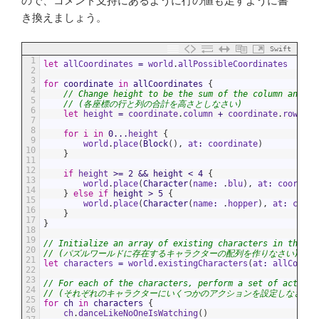
ので、コメント支持にあるように行の値も足すように書
き換えましょう。
Swift
1
let
allCoordinates
=
world
.
allPossibleCoordinates
2
3
for
coordinate
in
allCoordinates
{
4
// Change height to be the sum of the column and ro
5
// (各座標の行と列の合計を高さとしなさい)
6
let
height
=
coordinate
.
column
+
coordinate
.
row
7
8
for
i
in
0
...
height
{
9
world
.
place
(
Block
(
)
,
at
:
coordinate
)
10
}
11
12
if
height
>=
2
&&
height
<
4
{
13
world
.
place
(
Character
(
name
:
.
blu
)
,
at
:
coordina
14
}
else
if
height
>
5
{
15
world
.
place
(
Character
(
name
:
.
hopper
)
,
at
:
coord
16
}
17
}
18
19
// Initialize an array of existing characters in the pu
20
// (パズルワールドに存在するキャラクターの配列を作りなさい)
21
let
characters
=
world
.
existingCharacters
(
at
:
allCoordi
22
23
// For each of the characters, perform a set of actions
24
// (それぞれのキャラクターにいくつかのアクションを設定しなさい)
25
for
ch
in
characters
{
26
ch
.
danceLikeNoOneIsWatching
(
)