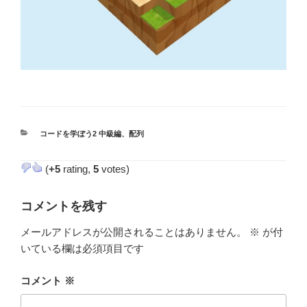
カ
コードを学ぼう2 中級編
、
配列
テ
ゴ
(
+5
rating,
5
votes)
リ
ー
コメントを残す
メールアドレスが公開されることはありません。
※
が付
いている欄は必須項目です
コメント
※