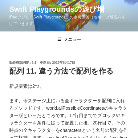
コ
Swift Playgroundsの遊び場
ン
iPadアプリ「Swift Playgrounds」の参考回答（攻略）と解説をあ
テ
げていきます。
ン
ツ
メニュー
へ
ス
キ
ッ
投
動作確認VER: 3.1
更新日:
2017年6月17日
稿
配列 11. 違う方法で配列を作る
プ
日:
新規要素は2つ。
まず、今ステージ上にいる全キャラクターを配列に入れ
るメソッドです。world.allPossibleCoordinatesのキャラク
ター版といったところです。17行目まででブロックやキ
ャラクターを条件に従って配置した後、20行目で、その
時点の全キャラクターをcharactersという名前の配列を作
って格納します。.existingCharacters()メソッド（existing