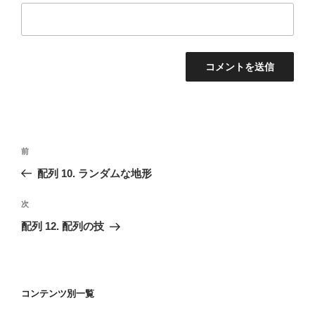
投
前
前
稿
の
配列 10. ランダムな地形
ナ
投
ビ
稿
次
次
ゲ
の
配列 12. 配列の技
投
ー
稿
シ
ョ
コンテンツ別一覧
ン