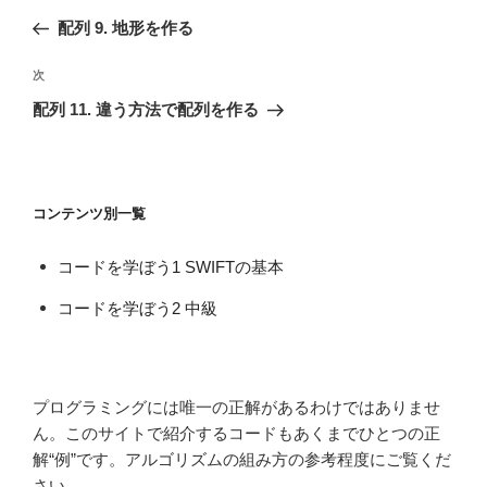
稿
の
配列 9. 地形を作る
ナ
投
ビ
稿
次
次
ゲ
の
配列 11. 違う方法で配列を作る
投
ー
稿
シ
ョ
コンテンツ別一覧
ン
コードを学ぼう1 SWIFTの基本
コードを学ぼう2 中級
プログラミングには唯一の正解があるわけではありませ
ん。このサイトで紹介するコードもあくまでひとつの正
解“例”です。アルゴリズムの組み方の参考程度にご覧くだ
さい。