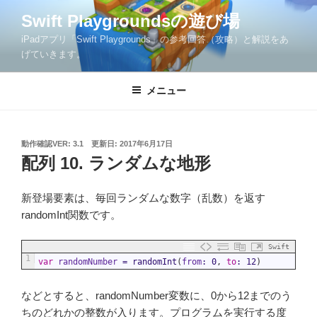
コ
Swift Playgroundsの遊び場
ン
iPadアプリ「Swift Playgrounds」の参考回答（攻略）と解説をあ
テ
げていきます。
ン
ツ
メニュー
へ
ス
キ
ッ
投
動作確認VER: 3.1
更新日:
2017年6月17日
稿
配列 10. ランダムな地形
プ
日:
新登場要素は、毎回ランダムな数字（乱数）を返す
randomInt関数です。
Swift
1
var
randomNumber
=
randomInt
(
from
:
0
,
to
:
12
)
などとすると、randomNumber変数に、0から12までのう
ちのどれかの整数が入ります。プログラムを実行する度