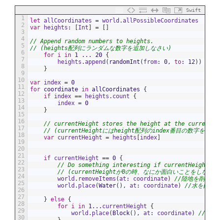
Swift
1
let
allCoordinates
=
world
.
allPossibleCoordinates
2
var
heights
:
[
Int
]
=
[
]
3
4
// Append random numbers to heights.
5
// (heights配列にランダムな数字を追加しなさい)
6
for
i
in
1
...
20
{
7
heights
.
append
(
randomInt
(
from
:
0
,
to
:
12
)
)
8
}
9
10
var
index
=
0
11
for
coordinate
in
allCoordinates
{
12
if
index
==
heights
.
count
{
13
index
=
0
14
}
15
16
// currentHeight stores the height at the current i
17
// (currentHeightにはheight配列のindex番目の数字を保持)
18
var
currentHeight
=
heights
[
index
]
19
20
21
if
currentHeight
==
0
{
22
// Do something interesting if currentHeight is
23
// (currentHeightが0の時、なにか面白いことをしなさい
24
world
.
removeItems
(
at
:
coordinate
)
//陸地を削除
25
world
.
place
(
Water
(
)
,
at
:
coordinate
)
//水を配置
26
27
}
else
{
28
for
i
in
1
...
currentHeight
{
29
world
.
place
(
Block
(
)
,
at
:
coordinate
)
//ブロ
30
}