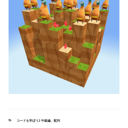
カ
コードを学ぼう2 中級編
、
配列
テ