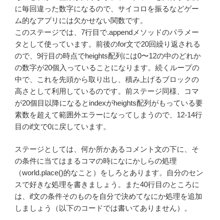
に毎回違った数字になるので、サイコロを振るなどゲー
ム的なアプリには欠かせない関数です。
このステージでは、7行目で.appendメソッドのパラメー
タとして使っています。前後のfor文で20回繰り返される
ので、9行目の時点でheights配列には0〜12の中のどれか
の数字が20個入っていることになります。続くループの
中で、これを先頭から取り出し、積み上げるブロックの
高さとして利用しているのです。前ステージ同様、コマ
が20個目以降になるとindexがheights配列がもっている要
素数を超えて範囲外エラーになってしまうので、12-14行
目のif文で0に戻しています。
ステージとしては、何か所かあるコメント文の下に、そ
の条件に当てはまるコマの時になにかしらの処理
（world.place()的なこと）をしろとあります。自分のセン
スで好きな処理を書きましょう。また40行目のところに
は、if文の条件そのものを自分で決めてなにか処理を追加
しましょう（以下のコードでは書いてありません）。