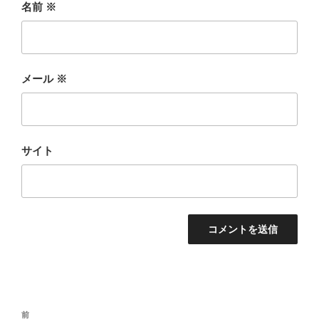
名前
※
メール
※
サイト
投
前
前