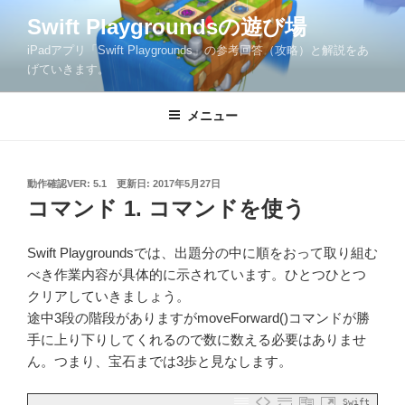
コ
Swift Playgroundsの遊び場
ン
iPadアプリ「Swift Playgrounds」の参考回答（攻略）と解説をあ
テ
げていきます。
ン
ツ
メニュー
へ
ス
キ
ッ
投
動作確認VER: 5.1
更新日:
2017年5月27日
稿
コマンド 1. コマンドを使う
プ
日:
Swift Playgroundsでは、出題分の中に順をおって取り組む
べき作業内容が具体的に示されています。ひとつひとつ
クリアしていきましょう。
途中3段の階段がありますがmoveForward()コマンドが勝
手に上り下りしてくれるので数に数える必要はありませ
ん。つまり、宝石までは3歩と見なします。
Swift