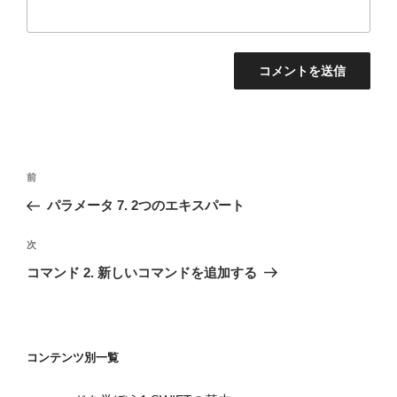
投
前
前
稿
の
パラメータ 7. 2つのエキスパート
ナ
投
ビ
稿
次
次
ゲ
の
コマンド 2. 新しいコマンドを追加する
投
ー
稿
シ
ョ
コンテンツ別一覧
ン