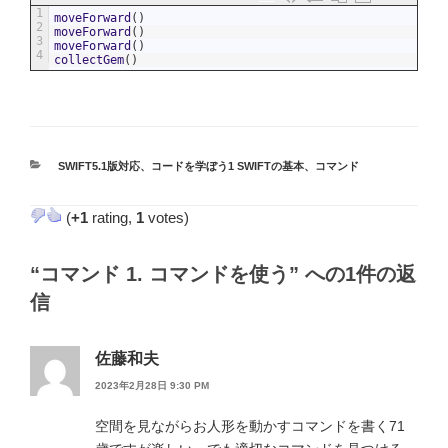
1
moveForward
(
)
2
moveForward
(
)
3
moveForward
(
)
4
collectGem
(
)
カ
SWIFT5.1版対応
、
コードを学ぼう1 SWIFTの基本
、
コマンド
テ
ゴ
(
+1
rating,
1
votes)
リ
ー
“コマンド 1. コマンドを使う” への1件の返
信
佐藤和夫
2023年2月28日 9:30 PM
空間を見ながらお人形を動かすコマンドを書く71