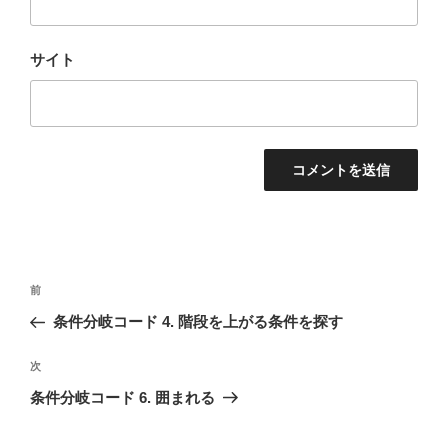
サイト
投
前
前
稿
の
条件分岐コード 4. 階段を上がる条件を探す
ナ
投
ビ
稿
次
次
ゲ
の
条件分岐コード 6. 囲まれる
投
ー
稿
シ