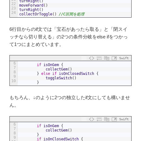
turnRight
(
)
22
moveForward
(
)
23
turnRight
(
)
24
collectOrToggle
(
)
//C区間を処理
6行目からのif文では「宝石があったら取る」と「閉スイ
ッチなら切り替える」の2つの条件分岐をelse ifをつかっ
て1つにまとめています。
Swift
6
if
isOnGem
{
7
collectGem
(
)
8
}
else
if
isOnClosedSwitch
{
9
toggleSwitch
(
)
10
}
もちろん、↓のように2つの独立したif文にしても構いませ
ん。
Swift
6
if
isOnGem
{
7
collectGem
(
)
8
}
9
if
isOnClosedSwitch
{