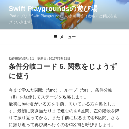
コ
Swift Playgroundsの遊び場
ン
iPadアプリ「Swift Playgrounds」の参考回答（攻略）と解説をあ
テ
げていきます。
ン
ツ
メニュー
へ
ス
キ
ッ
投
動作確認VER: 3.1
更新日:
2017年5月31日
稿
条件分岐コード 5. 関数をじょうず
プ
日:
に使う
今まで学んだ関数（func）、ループ（for）、条件分岐
（if）を駆使してステージを攻略します。
最初にbyte君がいる方を手前、向いている方を奥としま
す。最初に突き当たりまで進むのをA区間、左の階段を降
りて振り返ってから、また手前に戻るまでをB区間、さら
に振り返って再び奥へ行くのをC区間と呼びましょう。