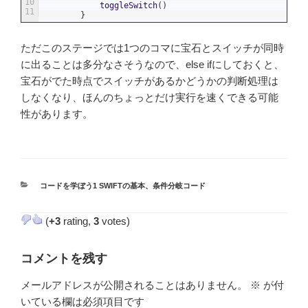
10
toggleSwitch
(
)
11
}
ただこのステージでは1つのコマに宝石とスイッチが同時
に出ることは多分なさそうなので、else ifにしておくと、
宝石がでた時点でスイッチがあるかどうかの判断処理は
しなくなり、ほんのちょっとだけ実行を速くできる可能
性があります。
カ
コードを学ぼう1 SWIFTの基本
、
条件分岐コード
テ
ゴ
(
+3
rating,
3
votes)
リ
ー
コメントを残す
メールアドレスが公開されることはありません。
※
が付
いている欄は必須項目です