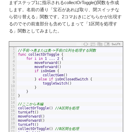
まずステップ1に指示されるcollectOrToggle()関数を作成
します。名前の通り「宝石があれば取り、閉スイッチな
ら切り替える」関数です。2コマおきにどちらかが出現す
るのでその前進部分も含めてしまって「1区間を処理す
る」関数としてみました。
Swift
1
//手前->奥または奥->手前の1列を処理する関数
2
func
collectOrToggle
{
3
for
i
in
1
...
2
{
4
moveForward
(
)
5
moveForward
(
)
6
if
isOnGem
{
7
collectGem
(
)
8
}
else
if
isOnClosedSwitch
{
9
toggleSwitch
(
)
10
}
11
}
12
}
13
14
//ここから本編
15
collectOrToggle
(
)
//A区間を処理
16
turnLeft
(
)
17
moveForward
(
)
18
moveForward
(
)
19
turnLeft
(
)
20
collectOrToggle
(
)
//B区間を処理
21