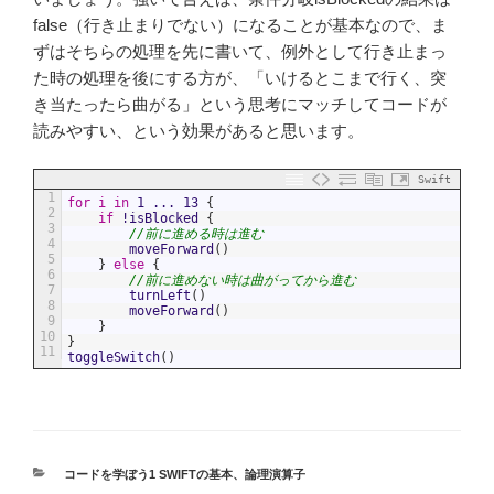
false（行き止まりでない）になることが基本なので、ま
ずはそちらの処理を先に書いて、例外として行き止まっ
た時の処理を後にする方が、「いけるとこまで行く、突
き当たったら曲がる」という思考にマッチしてコードが
読みやすい、という効果があると思います。
Swift
1
for
i
in
1
...
13
{
2
if
!
isBlocked
{
3
//前に進める時は進む
4
moveForward
(
)
5
}
else
{
6
//前に進めない時は曲がってから進む
7
turnLeft
(
)
8
moveForward
(
)
9
}
10
}
11
toggleSwitch
(
)
カ
コードを学ぼう1 SWIFTの基本
、
論理演算子
テ