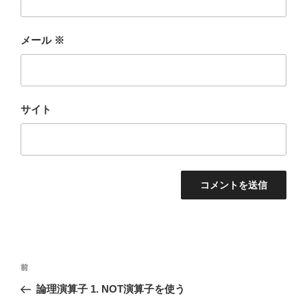
メール
※
サイト
投
前
前
稿
の
論理演算子 1. NOT演算子を使う
ナ
投