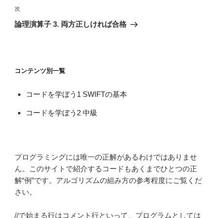
ビ
稿
次
次
ゲ
の
論理演算子 3. 両方正しければ合格
投
ー
稿
シ
ョ
コンテンツ別一覧
ン
コードを学ぼう1 SWIFTの基本
コードを学ぼう2 中級
プログラミングには唯一の正解があるわけではありませ
ん。このサイトで紹介するコードもあくまでひとつの正
解“例”です。アルゴリズムの組み方の参考程度にご覧くだ
さい。
//で始まる行はコメント行といって、プログラムとしては