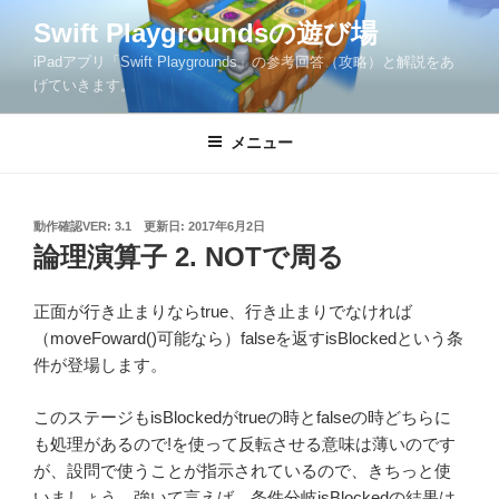
コ
Swift Playgroundsの遊び場
ン
iPadアプリ「Swift Playgrounds」の参考回答（攻略）と解説をあ
テ
げていきます。
ン
ツ
メニュー
へ
ス
キ
ッ
投
動作確認VER: 3.1
更新日:
2017年6月2日
稿
論理演算子 2. NOTで周る
プ
日:
正面が行き止まりならtrue、行き止まりでなければ
（moveFoward()可能なら）falseを返すisBlockedという条
件が登場します。
このステージもisBlockedがtrueの時とfalseの時どちらに
も処理があるので!を使って反転させる意味は薄いのです
が、設問で使うことが指示されているので、きちっと使
いましょう。強いて言えば、条件分岐isBlockedの結果は