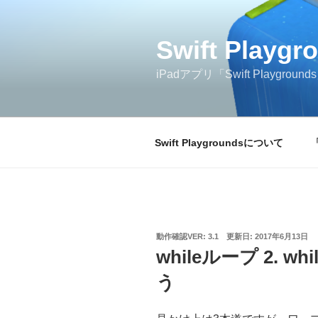
コ
ン
テ
Swift Play
ン
iPadアプリ「Swift Play
ツ
へ
ス
キ
Swift Playgroundsについて
ッ
プ
投
動作確認VER: 3.1
更新日:
2017年6月13日
稿
whileループ 2. 
日:
う