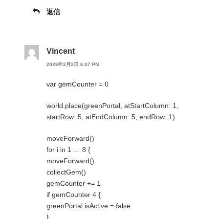
返信
Vincent
2026年2月2日 6:47 PM
var gemCounter = 0
world.place(greenPortal, atStartColumn: 1,
startRow: 5, atEndColumn: 5, endRow: 1)
moveForward()
for i in 1 … 8 {
moveForward()
collectGem()
gemCounter += 1
if gemCounter 4 {
greenPortal.isActive = false
}