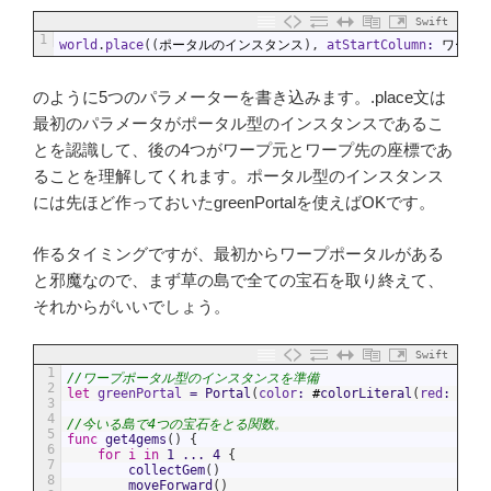
Swift
1
world
.
place
(
(
ポータルのインスタンス
)
,
atStartColumn
:
ワープ
のように5つのパラメーターを書き込みます。.place文は
最初のパラメータがポータル型のインスタンスであるこ
とを認識して、後の4つがワープ元とワープ先の座標であ
ることを理解してくれます。ポータル型のインスタンス
には先ほど作っておいたgreenPortalを使えばOKです。
作るタイミングですが、最初からワープポータルがある
と邪魔なので、まず草の島で全ての宝石を取り終えて、
それからがいいでしょう。
Swift
1
//ワープポータル型のインスタンスを準備
2
let
greenPortal
=
Portal
(
color
:
#
colorLiteral
(
red
:
0.4
,
3
4
//今いる島で4つの宝石をとる関数。
5
func
get4gems
(
)
{
6
for
i
in
1
...
4
{
7
collectGem
(
)
8
moveForward
(
)