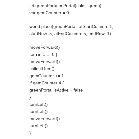
let greenPortal = Portal(color: green)
var gemCounter = 0
world.place(greenPortal, atStartColumn: 1,
startRow: 5, atEndColumn: 5, endRow: 1)
moveForward()
for i in 1 … 8 {
moveForward()
collectGem()
gemCounter += 1
if gemCounter 4 {
greenPortal.isActive = false
}
turnLeft()
turnLeft()
moveForward()
turnLeft()
}