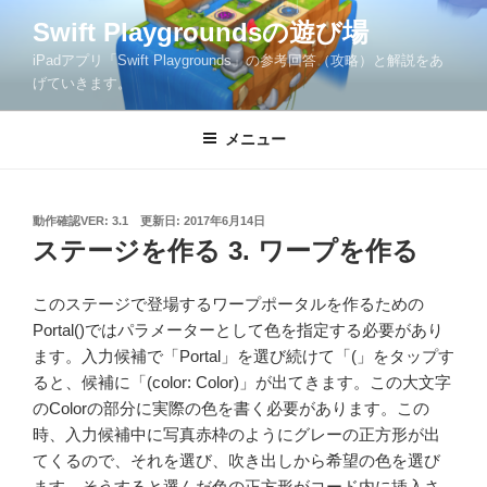
コ
Swift Playgroundsの遊び場
ン
iPadアプリ「Swift Playgrounds」の参考回答（攻略）と解説をあ
テ
げていきます。
ン
ツ
メニュー
へ
ス
キ
ッ
投
動作確認VER: 3.1
更新日:
2017年6月14日
稿
ステージを作る 3. ワープを作る
プ
日:
このステージで登場するワープポータルを作るための
Portal()ではパラメーターとして色を指定する必要があり
ます。入力候補で「Portal」を選び続けて「(」をタップす
ると、候補に「(color: Color)」が出てきます。この大文字
のColorの部分に実際の色を書く必要があります。この
時、入力候補中に写真赤枠のようにグレーの正方形が出
てくるので、それを選び、吹き出しから希望の色を選び
ます。そうすると選んだ色の正方形がコード内に挿入さ