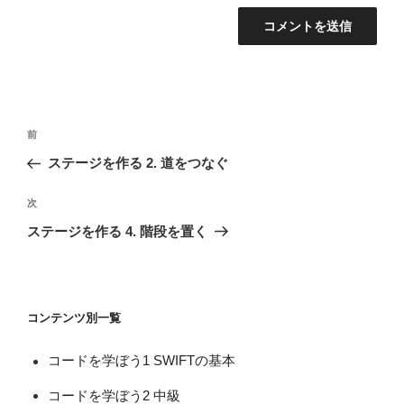
投
前
前
稿
の
ステージを作る 2. 道をつなぐ
ナ
投
ビ
稿
次
次
ゲ
の
ステージを作る 4. 階段を置く
投
ー
稿
シ
ョ
コンテンツ別一覧
ン
コードを学ぼう1 SWIFTの基本
コードを学ぼう2 中級