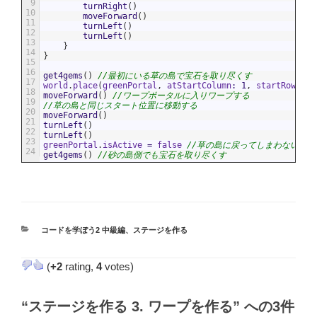
9
turnRight
(
)
10
moveForward
(
)
11
turnLeft
(
)
12
turnLeft
(
)
13
}
14
}
15
16
get4gems
(
)
//最初にいる草の島で宝石を取り尽くす
17
world
.
place
(
greenPortal
,
atStartColumn
:
1
,
startRow
:
5
,
18
moveForward
(
)
//ワープポータルに入りワープする
19
//草の島と同じスタート位置に移動する
20
moveForward
(
)
21
turnLeft
(
)
22
turnLeft
(
)
23
greenPortal
.
isActive
=
false
//草の島に戻ってしまわないよう
24
get4gems
(
)
//砂の島側でも宝石を取り尽くす
カ
コードを学ぼう2 中級編
、
ステージを作る
テ
ゴ
(
+2
rating,
4
votes)
リ
ー
“ステージを作る 3. ワープを作る” への3件