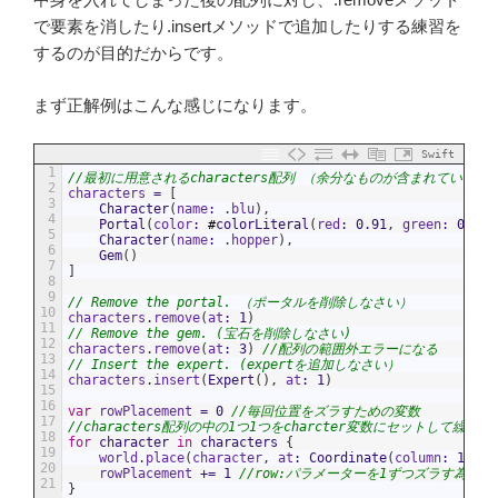
で要素を消したり.insertメソッドで追加したりする練習を
するのが目的だからです。
まず正解例はこんな感じになります。
Swift
1
//最初に用意されるcharacters配列 （余分なものが含まれていま
2
characters
=
[
3
Character
(
name
:
.
blu
)
,
4
Portal
(
color
:
#
colorLiteral
(
red
:
0.91
,
green
:
0.47
,
5
Character
(
name
:
.
hopper
)
,
6
Gem
(
)
7
]
8
9
// Remove the portal. （ポータルを削除しなさい）
10
characters
.
remove
(
at
:
1
)
11
// Remove the gem. (宝石を削除しなさい)
12
characters
.
remove
(
at
:
3
)
//配列の範囲外エラーになる
13
// Insert the expert. (expertを追加しなさい）
14
characters
.
insert
(
Expert
(
)
,
at
:
1
)
15
16
var
rowPlacement
=
0
//毎回位置をズラすための変数
17
//characters配列の中の1つ1つをcharcter変数にセットして繰り返
18
for
character
in
characters
{
19
world
.
place
(
character
,
at
:
Coordinate
(
column
:
1
,
ro
20
rowPlacement
+=
1
//row:パラメーターを1ずつズラす為、1
21
}