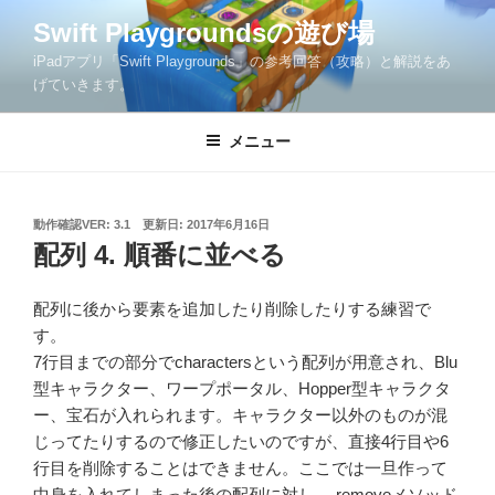
コ
Swift Playgroundsの遊び場
ン
iPadアプリ「Swift Playgrounds」の参考回答（攻略）と解説をあ
テ
げていきます。
ン
ツ
メニュー
へ
ス
キ
ッ
投
動作確認VER: 3.1
更新日:
2017年6月16日
稿
配列 4. 順番に並べる
プ
日:
配列に後から要素を追加したり削除したりする練習で
す。
7行目までの部分でcharactersという配列が用意され、Blu
型キャラクター、ワープポータル、Hopper型キャラクタ
ー、宝石が入れられます。キャラクター以外のものが混
じってたりするので修正したいのですが、直接4行目や6
行目を削除することはできません。ここでは一旦作って
中身を入れてしまった後の配列に対し、.removeメソッド