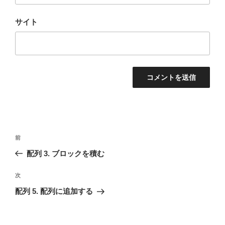
サイト
投
前
前
稿
の
配列 3. ブロックを積む
ナ
投
ビ
稿
次
次
ゲ
の
配列 5. 配列に追加する
投
ー
稿
シ