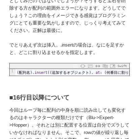
としてみたのではないでしょうか？そうすると宝石を削
除する方が配列の範囲外エラーになります。どうしてで
しょう？この理由をイメージできる感覚はプログラミン
グにとても重要な気がしますので、じっくり考えてみて
ください。正解は最後に。
でとりあえず次は挿入。.insertの場合は、なにを足すか
と、どこに割り込ませるかを指定します。
Swift
1
(
配列名
)
.
insert
(
(
追加するオブジェクト
)
,
at
:
(
何番目に割り込ま
■16行目以降について
今回はループ毎に配列の中身を順に読み出しても変化す
るのはキャラクターの種類だけです（Blu->Expert-
>Hopper）。それとは別に配置する位置は自分でズラして
いかなければなりません。そこで、rowの値が繰り返し毎