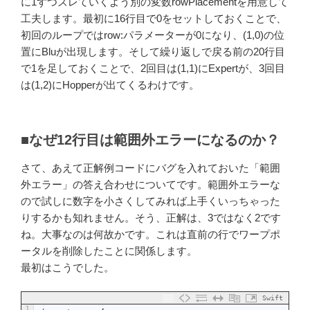
に1ずつズレていくよう別の変数rowPlacementを用意して
工夫します。最初に16行目で0をセットしておくことで、
初回のループではrow:パラメーターが0になり、(1,0)の位
置にBluが出現します。そして繰り返しで戻る前の20行目
で1を足しておくことで、2回目は(1,1)にExpertが、3回目
は(1,2)にHopperが出てくるわけです。
■なぜ12行目は範囲外エラーになるのか？
さて、あえて正解例コードにバグを入れておいた「範囲
外エラー」の答え合わせについてです。範囲外エラーな
ので試しに数字を小さくしてみれば上手くいっちゃった
りするかも知れません。そう、正解は、3ではなく2です
ね。大事なのは何故かです。これは直前の行でワープポ
ータルを削除したことに関係します。
最初はこうでした。
Swift
1