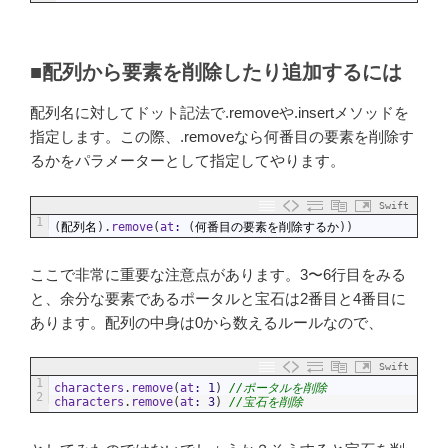
■配列から要素を削除したり追加するには
配列名に対してドット記法で.removeや.insertメソッドを
指定します。この際、.removeなら何番目の要素を削除す
るかをパラメーターとして指定してやります。
Swift
1
(
配列名
)
.
remove
(
at
:
(
何番目の要素を削除するか
)
)
ここで非常に重要な注意点があります。3〜6行目をみる
と、余分な要素であるポータルと宝石は2番目と4番目に
あります。配列の中身は0から数えるルールなので、
Swift
1
characters
.
remove
(
at
:
1
)
//ポータルを削除
2
characters
.
remove
(
at
:
3
)
//宝石を削除