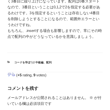
く3番目に繰り上げになっています。配列は0番スタート
なので、3番目ということは0,1,2で2を指定する必要があ
るわけです。3を指定するということは存在しない4番目
を削除しようとすることになるので、範囲外エラーとい
うわけですね。
もちろん、.insertする場合も影響しますので、常にその時
点で配列の中がどうなっているかを意識しましょう。
カ
コードを学ぼう2 中級編
、
配列
テ
ゴ
(
+5
rating,
9
votes)
リ
ー
コメントを残す
メールアドレスが公開されることはありません。
※
が付
いている欄は必須項目です