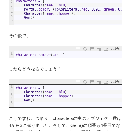
characters
=
[
2
Character
(
name
:
.
blu
)
,
3
Portal
(
color
:
#
colorLiteral
(
red
:
0.91
,
green
:
0.47
,
4
Character
(
name
:
.
hopper
)
,
5
Gem
(
)
6
]
その後で、
Swift
1
characters
.
remove
(
at
:
1
)
したらどうなるでしょう？
Swift
1
characters
=
[
2
Character
(
name
:
.
blu
)
,
3
Character
(
name
:
.
hopper
)
,
4
Gem
(
)
5
]
こうですね。つまり、charactersの中のオブジェクト数は
4から3に減りました。そして、Gem()の順番も4番目でな