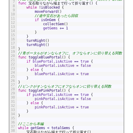
7
func
宝石取りながら端まで行って折り返す
(
)
{
8
while
!
isBlocked
{
9
moveForward
(
)
10
//途中宝石があったら回収
11
if
isOnGem
{
12
collectGem
(
)
13
getGems
+=
1
14
}
15
}
16
turnRight
(
)
17
turnRight
(
)
18
}
19
//青ポータルがオンならオフに、オフならオンに切り替える関数
20
func
toggleBluePortal
(
)
{
21
if
bluePortal
.
isActive
==
true
{
22
bluePortal
.
isActive
=
false
23
}
else
{
24
bluePortal
.
isActive
=
true
25
}
26
}
27
//ピンクがオンならオフにオフならオンに切り替える関数
28
func
togglePinkPortal
(
)
{
29
if
pinkPortal
.
isActive
==
true
{
30
pinkPortal
.
isActive
=
false
31
}
else
{
32
pinkPortal
.
isActive
=
true
33
}
34
}
35
36
//ここから本編
37
while
getGems
<
totalGems
{
38
宝石取りながら端まで行って折り返す
(
)