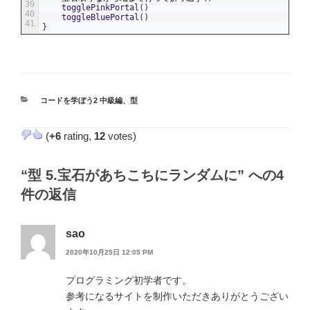
39
togglePinkPortal
(
)
40
toggleBluePortal
(
)
41
}
カ
コードを学ぼう2 中級編
、
型
テ
ゴ
(
+6
rating,
12
votes)
リ
ー
“型 5.宝石があちこちにランダムに” への4
件の返信
sao
2020年10月25日 12:05 PM
プログラミング初学者です。
参考になるサイトを制作いただきありがとうござい