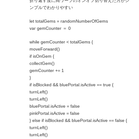
折り返す度に両ワープのオンオフ切り替えた方がシ
ンプルでわかりやすい
let totalGems = randomNumberOfGems
var gemCounter ＝ 0
while gemCounter < totalGems {
moveForward()
if isOnGem {
collectGem()
gemCounter += 1
}
if isBlocked && bluePortal.isActive == true {
turnLeft()
turnLeft()
bluePortal.isActive = false
pinkPortal.isActive = false
} else if isBlocked && bluePortal.isActive == false {
turnLeft()
turnLeft()