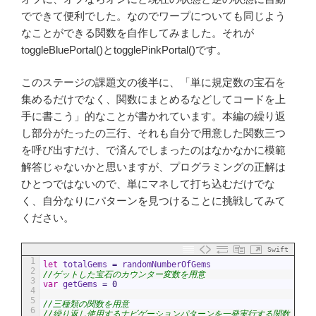
でできて便利でした。なのでワープについても同じよう
なことができる関数を自作してみました。それが
toggleBluePortal()とtogglePinkPortal()です。
このステージの課題文の後半に、「単に規定数の宝石を
集めるだけでなく、関数にまとめるなどしてコードを上
手に書こう」的なことが書かれています。本編の繰り返
し部分がたったの三行、それも自分で用意した関数三つ
を呼び出すだけ、で済んでしまったのはなかなかに模範
解答じゃないかと思いますが、プログラミングの正解は
ひとつではないので、単にマネして打ち込むだけでな
く、自分なりにパターンを見つけることに挑戦してみて
ください。
Swift
1
let
totalGems
=
randomNumberOfGems
2
//ゲットした宝石のカウンター変数を用意
3
var
getGems
=
0
4
5
//三種類の関数を用意
6
//繰り返し使用するナビゲーションパターンを一発実行する関数