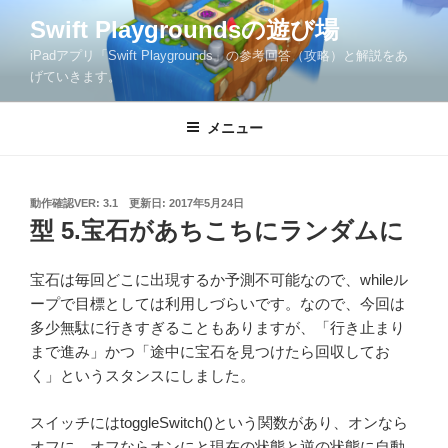
コ
Swift Playgroundsの遊び場
ン
iPadアプリ「Swift Playgrounds」の参考回答（攻略）と解説をあ
テ
げていきます。
ン
ツ
メニュー
へ
ス
キ
ッ
投
動作確認VER: 3.1
更新日:
2017年5月24日
稿
型 5.宝石があちこちにランダムに
プ
日:
宝石は毎回どこに出現するか予測不可能なので、whileル
ープで目標としては利用しづらいです。なので、今回は
多少無駄に行きすぎることもありますが、「行き止まり
まで進み」かつ「途中に宝石を見つけたら回収してお
く」というスタンスにしました。
スイッチにはtoggleSwitch()という関数があり、オンなら
オフに、オフならオンにと現在の状態と逆の状態に自動