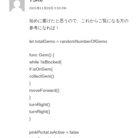
2021年11月20日 3:55 PM
短めに書けたと思うので、これからご覧になる方の
参考になれば！
let totalGems = randomNumberOfGems
func Gem() {
while !isBlocked{
if isOnGem{
collectGem()
}
moveForward()
}
turnRight()
turnRight()
}
pinkPortal.isActive = false