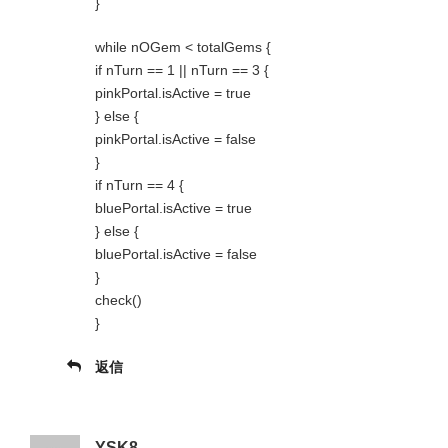
}
while nOGem < totalGems {
if nTurn == 1 || nTurn == 3 {
pinkPortal.isActive = true
} else {
pinkPortal.isActive = false
}
if nTurn == 4 {
bluePortal.isActive = true
} else {
bluePortal.isActive = false
}
check()
}
返信
YSK8