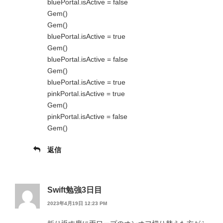
bluePortal.isActive = false
Gem()
Gem()
bluePortal.isActive = true
Gem()
bluePortal.isActive = false
Gem()
bluePortal.isActive = true
pinkPortal.isActive = true
Gem()
pinkPortal.isActive = false
Gem()
返信
Swift勉強3日目
2023年4月19日 12:23 PM