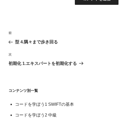
投
前
前
稿
の
型 4.隅々まで歩き回る
ナ
投
ビ
稿
次
次
ゲ
の
初期化 1.エキスパートを初期化する
投
ー
稿
シ
ョ
コンテンツ別一覧
ン
コードを学ぼう1 SWIFTの基本
コードを学ぼう2 中級