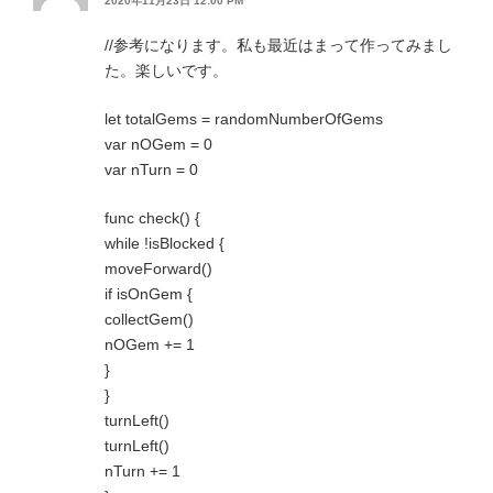
2020年11月23日 12:00 PM
//参考になります。私も最近はまって作ってみまし
た。楽しいです。
let totalGems = randomNumberOfGems
var nOGem = 0
var nTurn = 0
func check() {
while !isBlocked {
moveForward()
if isOnGem {
collectGem()
nOGem += 1
}
}
turnLeft()
turnLeft()
nTurn += 1