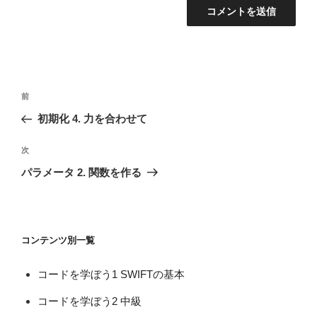
投
前
前
稿
の
初期化 4. 力を合わせて
ナ
投
ビ
稿
次
次
ゲ
の
パラメータ 2. 関数を作る
投
ー
稿
シ
ョ
コンテンツ別一覧
ン
コードを学ぼう1 SWIFTの基本
コードを学ぼう2 中級