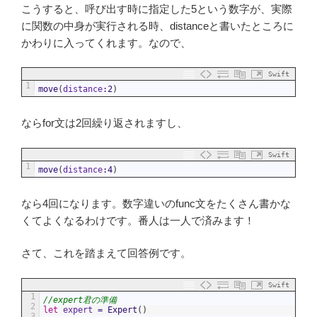
こうすると、呼び出す時に指定した5という数字が、実際
に関数の中身が実行される時、distanceと書いたところに
かわりに入ってくれます。なので、
Swift
1
move
(
distance
:
2
)
ならfor文は2回繰り返されますし、
Swift
1
move
(
distance
:
4
)
なら4回になります。数字違いのfunc文をたくさん書かな
くてよくなるわけです。番人は一人で済みます！
さて、これを踏まえて回答例です。
Swift
1
//expert君の準備
2
let
expert
=
Expert
(
)
3