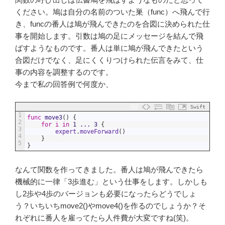
ください。鳩は自分の名前のついた巣（func）へ飛んで行
き、funcの番人は鳩が飛んできたのを合図に決められた仕
事を開始します。引数は鳩の足にメッセージを結んで飛
ばすようなものです。番人は単に鳩が飛んできたという
合図だけでなく、足にくくりつけられた伝言をみて、仕
事の内容を調整するのです。
今まで私の回答例で何度か、
Swift
1
func
move3
(
)
{
2
for
i
in
1
...
3
{
3
expert
.
moveForward
(
)
4
}
5
}
なんて関数を作ってきました。番人は鳩が飛んできたら
機械的に一律「3歩進む」という仕事をします。しかしも
し2歩や4歩のバージョンも必要になったらどうでしょ
う？いちいちmove2()やmove4()を作るのでしょうか？そ
れぞれに番人を雇ってたら人件費が大変ですね(笑)。