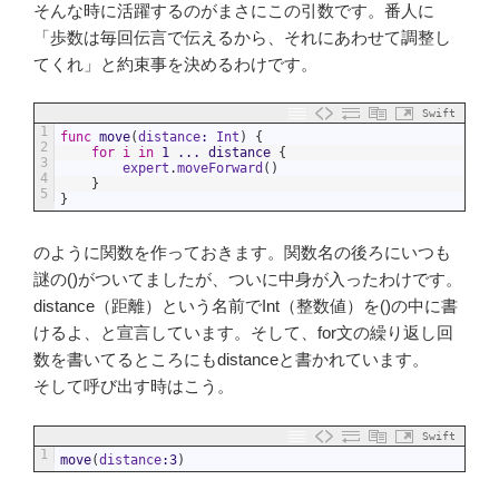
そんな時に活躍するのがまさにこの引数です。番人に
「歩数は毎回伝言で伝えるから、それにあわせて調整し
てくれ」と約束事を決めるわけです。
Swift
1
func
move
(
distance
:
Int
)
{
2
for
i
in
1
...
distance
{
3
expert
.
moveForward
(
)
4
}
5
}
のように関数を作っておきます。関数名の後ろにいつも
謎の()がついてましたが、ついに中身が入ったわけです。
distance（距離）という名前でInt（整数値）を()の中に書
けるよ、と宣言しています。そして、for文の繰り返し回
数を書いてるところにもdistanceと書かれています。
そして呼び出す時はこう。
Swift
1
move
(
distance
:
3
)