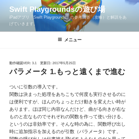
コ
Swift Playgroundsの遊び場
ン
iPadアプリ「Swift Playgrounds」の参考回答（攻略）と解説をあ
テ
げていきます。
ン
ツ
メニュー
へ
ス
キ
ッ
投
動作確認VER: 3.1
更新日:
2017年5月25日
稿
パラメータ 1.もっと遠くまで進む
プ
日:
ついに引数の導入です。
関数は決まった処理をあちこちで何度も実行させるのに
は便利ですが、ほんのちょっとだけ動きを変えたい時が
あります。ほぼ同じ内容なんだけど、曲がる向きが右な
ものと左なものでそれぞれの関数を作って使い分ける、
というのは非効率です。そんな時の為に、関数呼び出し
時に追加指示を加えるのが引数（パラメータ）です。
関数の呼び出しは伝書鳩を飛ばすようなものだと思って