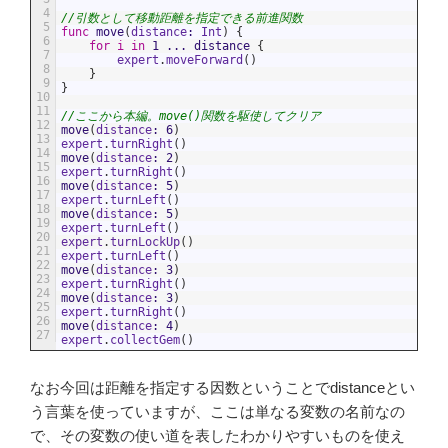
4
//引数として移動距離を指定できる前進関数
5
func
move
(
distance
:
Int
)
{
6
for
i
in
1
...
distance
{
7
expert
.
moveForward
(
)
8
}
9
}
10
11
//ここから本編。move()関数を駆使してクリア
12
move
(
distance
:
6
)
13
expert
.
turnRight
(
)
14
move
(
distance
:
2
)
15
expert
.
turnRight
(
)
16
move
(
distance
:
5
)
17
expert
.
turnLeft
(
)
18
move
(
distance
:
5
)
19
expert
.
turnLeft
(
)
20
expert
.
turnLockUp
(
)
21
expert
.
turnLeft
(
)
22
move
(
distance
:
3
)
23
expert
.
turnRight
(
)
24
move
(
distance
:
3
)
25
expert
.
turnRight
(
)
26
move
(
distance
:
4
)
27
expert
.
collectGem
(
)
なお今回は距離を指定する因数ということでdistanceとい
う言葉を使っていますが、ここは単なる変数の名前なの
で、その変数の使い道を表したわかりやすいものを使え