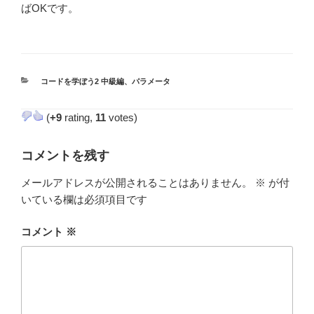
ばOKです。
カ
コードを学ぼう2 中級編
、
パラメータ
テ
ゴ
(
+9
rating,
11
votes)
リ
ー
コメントを残す
メールアドレスが公開されることはありません。
※
が付
いている欄は必須項目です
コメント
※