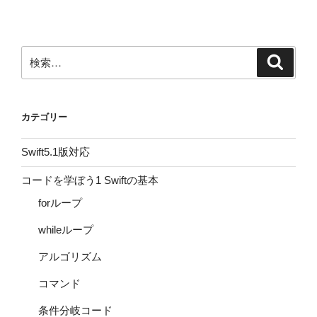
検
検
索
索:
カテゴリー
Swift5.1版対応
コードを学ぼう1 Swiftの基本
forループ
whileループ
アルゴリズム
コマンド
条件分岐コード