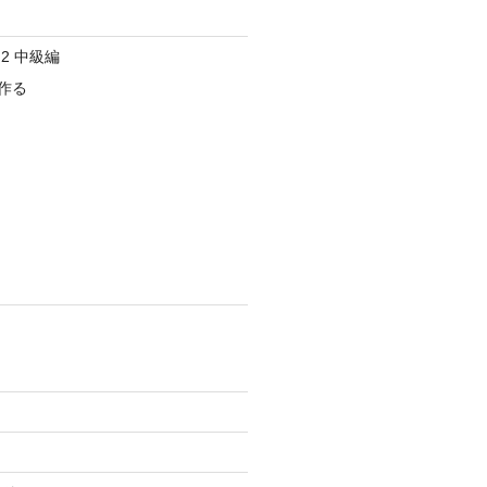
2 中級編
作る