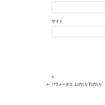
サイト
投
前
前
稿
の
パラメータ 3. 上げたり下げたり
投
ナ
稿
ビ