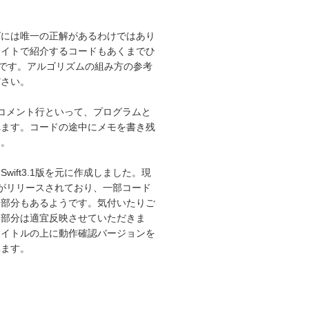
グには唯一の正解があるわけではあり
サイトで紹介するコードもあくまでひ
”です。アルゴリズムの組み方の参考
ださい。
はコメント行といって、プログラムと
れます。コードの途中にメモを書き残
す。
wift3.1版を元に作成しました。現
.1版がリリースされており、一部コード
い部分もあるようです。気付いたりご
た部分は適宜反映させていただきま
タイトルの上に動作確認バージョンを
います。