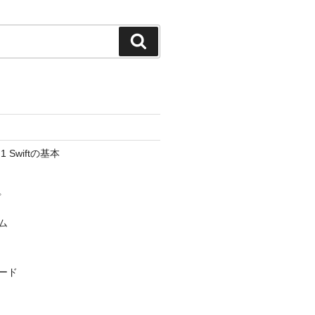
検
索
Swiftの基本
プ
ム
ード