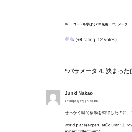
カ
コードを学ぼう2 中級編
、
パラメータ
テ
ゴ
リ
(
+8
rating,
12
votes)
ー
“パラメータ 4. 決まっ
Junki Nakao
2018年1月27日 5:38 PM
せっかく瞬間移動を習得したのに、
world.place(expert, atColumn: 1, ro
expert.collectGem()