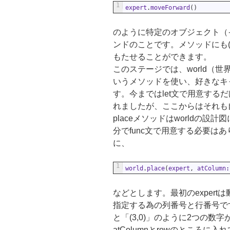
1
expert
.
moveForward
(
)
のように特定のオブジェクト（
ンドのことです。メソッドにも
もたせることができます。
このステージでは、world（世
いうメソッドを使い、好きなキ
す。今まではlet文で用意する
れましたが、ここからはそれも
placeメソッドはworldの
分でfunc文で用意する必要は
に、
1
world
.
place
(
expert
,
atColumn
:
などとします。最初のexpertは
指定する為の列番号と行番号で
と「(3,0)」のように2つの
atColumnとrowのところ