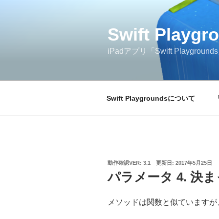
コ
ン
テ
Swift Play
ン
iPadアプリ「Swift Play
ツ
へ
ス
キ
Swift Playgroundsについて
ッ
プ
投
動作確認VER: 3.1
更新日:
2017年5月25日
稿
パラメータ 4. 決
日:
メソッドは関数と似ていますが