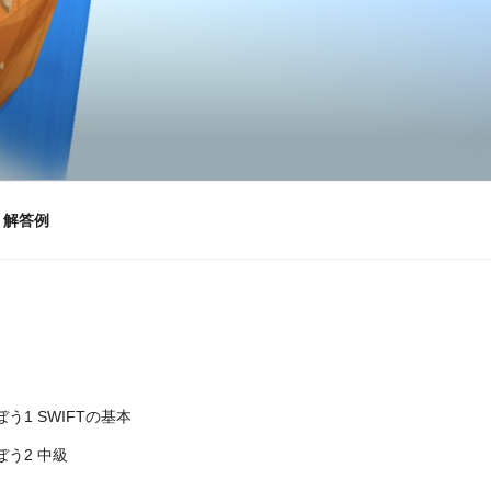
」解答例
う1 SWIFTの基本
う2 中級