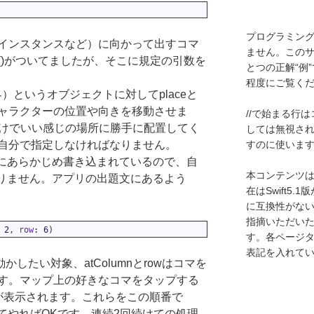
プログラミン
インスタンスなど）に向かって出すコマ
ません。この
()がついてましたが、そこに規定の引数を
とつの正解“例
程度にご覧く
界）というオブジェクトに対してplaceと
ャラクターの位置や向きを移動させま
//で始まる行
だけでいい感じの場所に勝手に配置してく
しては無視さ
すのに使いま
自分で指定しなければなりません。
設計図にあらかじめ書き込まれているので、自
本コンテンツはS
ありません。アプリの出題文にあるよう
在はSwift5
に互換性がな
指摘いただい
2
,
row
:
6
)
す。各ページ
表記を入れて
動かしたい対象、atColumnとrowはコマを
す。マップ上の好きなコマをタップする
数字が表示されます。これらをこの順番で
に入れてやればOKです。連続2回続けての処理