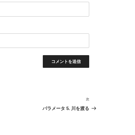
次
次
の
パラメータ 5. 川を渡る
投
稿