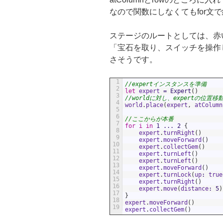
なので関数にしなくてもfor文
ステージのルートとしては、赤
「宝石を取り、スイッチを操作
さそうです。
1
//expertインスタンスを準備
2
let
expert
=
Expert
(
)
3
//worldに対し、expertの位置
4
world
.
place
(
expert
,
atColumn
5
6
//ここからが本番
7
for
i
in
1
...
2
{
8
expert
.
turnRight
(
)
9
expert
.
moveForward
(
)
10
expert
.
collectGem
(
)
11
expert
.
turnLeft
(
)
12
expert
.
turnLeft
(
)
13
expert
.
moveForward
(
)
14
expert
.
turnLock
(
up
:
true
15
expert
.
turnRight
(
)
16
expert
.
move
(
distance
:
5
)
17
}
18
expert
.
moveForward
(
)
19
expert
.
collectGem
(
)