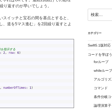
で繰り返すのが早いでしょう。
検
索:
いスイッチと宝石の間を基点とすると、
し、道を5マス進む」を2回繰り返すとよ
カテゴリー
Swift5.1版対応
移動を指示する
:
2
,
row
:
6
)
コードを学ぼう1 
forループ
whileルー
アルゴリズ
,
numberOfTimes
:
1
)
コマンド
条件分岐コ
論理演算子