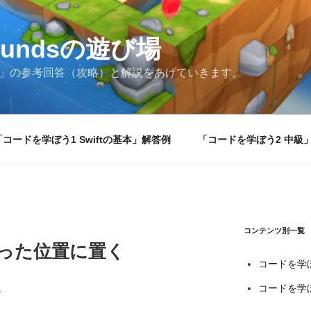
groundsの遊び場
grounds」の参考回答（攻略）と解説をあげていきます。
「コードを学ぼう1 Swiftの基本」解答例
「コードを学ぼう2 中級
コンテンツ別一覧
まった位置に置く
コードを学ぼ
、
コードを学ぼ