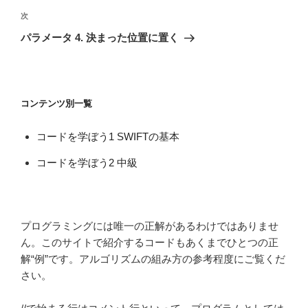
ビ
稿
次
次
ゲ
の
パラメータ 4. 決まった位置に置く
投
ー
稿
シ
ョ
コンテンツ別一覧
ン
コードを学ぼう1 SWIFTの基本
コードを学ぼう2 中級
プログラミングには唯一の正解があるわけではありませ
ん。このサイトで紹介するコードもあくまでひとつの正
解“例”です。アルゴリズムの組み方の参考程度にご覧くだ
さい。