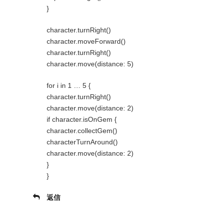
}
character.turnRight()
character.moveForward()
character.turnRight()
character.move(distance: 5)
for i in 1 … 5 {
character.turnRight()
character.move(distance: 2)
if character.isOnGem {
character.collectGem()
characterTurnAround()
character.move(distance: 2)
}
}
返信