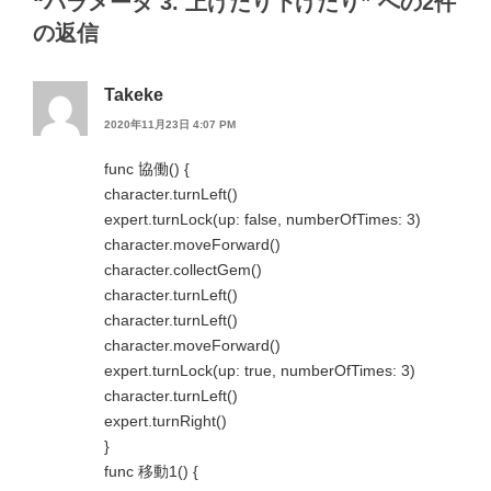
“パラメータ 3. 上げたり下げたり” への2件
の返信
Takeke
2020年11月23日 4:07 PM
func 協働() {
character.turnLeft()
expert.turnLock(up: false, numberOfTimes: 3)
character.moveForward()
character.collectGem()
character.turnLeft()
character.turnLeft()
character.moveForward()
expert.turnLock(up: true, numberOfTimes: 3)
character.turnLeft()
expert.turnRight()
}
func 移動1() {