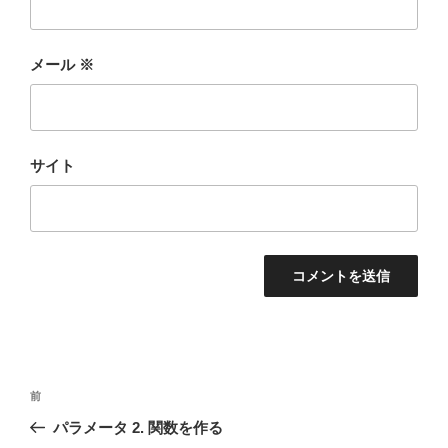
メール
※
サイト
投
前
前
稿
の
パラメータ 2. 関数を作る
ナ
投