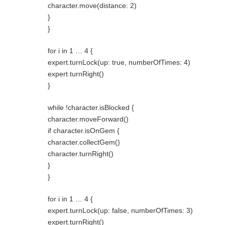
character.move(distance: 2)
}
}
for i in 1 … 4 {
expert.turnLock(up: true, numberOfTimes: 4)
expert.turnRight()
}
while !character.isBlocked {
character.moveForward()
if character.isOnGem {
character.collectGem()
character.turnRight()
}
}
for i in 1 … 4 {
expert.turnLock(up: false, numberOfTimes: 3)
expert.turnRight()