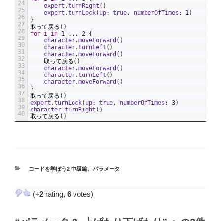
24
expert
.
turnRight
(
)
25
expert
.
turnLock
(
up
:
true
,
numberOfTimes
:
1
)
26
}
27
取って戻る
(
)
28
for
i
in
1
...
2
{
29
character
.
moveForward
(
)
30
character
.
turnLeft
(
)
31
character
.
moveForward
(
)
32
取って戻る
(
)
33
character
.
moveForward
(
)
34
character
.
turnLeft
(
)
35
character
.
moveForward
(
)
36
}
37
取って戻る
(
)
38
expert
.
turnLock
(
up
:
true
,
numberOfTimes
:
3
)
39
character
.
turnRight
(
)
40
取って戻る
(
)
カ
コードを学ぼう2 中級編
、
パラメータ
テ
ゴ
(
+2
rating,
6
votes)
リ
ー