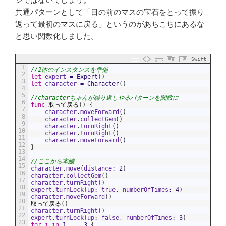
共通パターンとして「目の前のマスの宝石をとって振り
返って最初のマスに戻る」というのがあちこちにあるな
と思い関数化しました。
Swift
1
//2体のインスタンスを準備
2
let
expert
=
Expert
(
)
3
let
character
=
Character
(
)
4
5
//characterちゃんが繰り返しやるパターンを関数に
6
func
取って戻る
(
)
{
7
character
.
moveForward
(
)
8
character
.
collectGem
(
)
9
character
.
turnRight
(
)
10
character
.
turnRight
(
)
11
character
.
moveForward
(
)
12
}
13
14
//ここから本編
15
character
.
move
(
distance
:
2
)
16
character
.
collectGem
(
)
17
character
.
turnRight
(
)
18
expert
.
turnLock
(
up
:
true
,
numberOfTimes
:
4
)
19
character
.
moveForward
(
)
20
取って戻る
(
)
21
character
.
turnRight
(
)
22
expert
.
turnLock
(
up
:
false
,
numberOfTimes
:
3
)
23
for
i
in
1
...
3
{