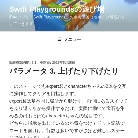
コ
Swift Playgroundsの遊び場
ン
iPadアプリ「Swift Playgrounds」の参考回答（攻略）と解説をあ
テ
げていきます。
ン
ツ
メニュー
へ
ス
キ
ッ
投
動作確認VER: 3.1
更新日:
2017年5月25日
稿
パラメータ 3. 上げたり下げたり
プ
日:
このステージでもexpert君とcharacterちゃんの2体を交互
に操作してクリアを目指します。
expert君は基本同じ場所から動けず、両側にあるスイッチ
をふり返りながら操作するだけ。実際に動いて宝石を集
めるのはもっぱらcharacterちゃんの役目です。
どちらに指示を出しているのか気をつけてドット記法で
コードを書けば、行数は多いですがさほど難しいステー
ジではないでしょう。