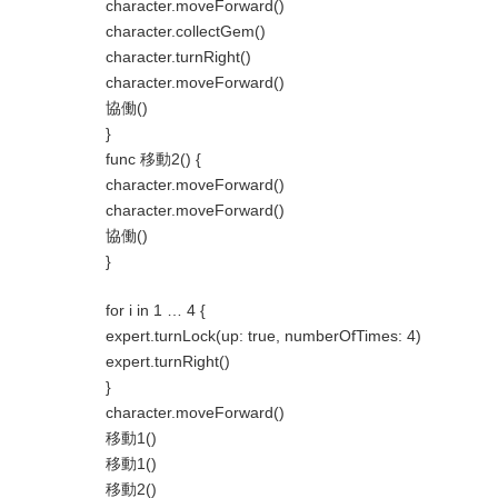
character.moveForward()
character.collectGem()
character.turnRight()
character.moveForward()
協働()
}
func 移動2() {
character.moveForward()
character.moveForward()
協働()
}
for i in 1 … 4 {
expert.turnLock(up: true, numberOfTimes: 4)
expert.turnRight()
}
character.moveForward()
移動1()
移動1()
移動2()