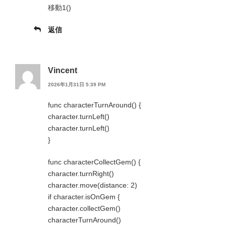
移動1()
返信
Vincent
2026年1月31日 5:39 PM
func characterTurnAround() {
character.turnLeft()
character.turnLeft()
}
func characterCollectGem() {
character.turnRight()
character.move(distance: 2)
if character.isOnGem {
character.collectGem()
characterTurnAround()