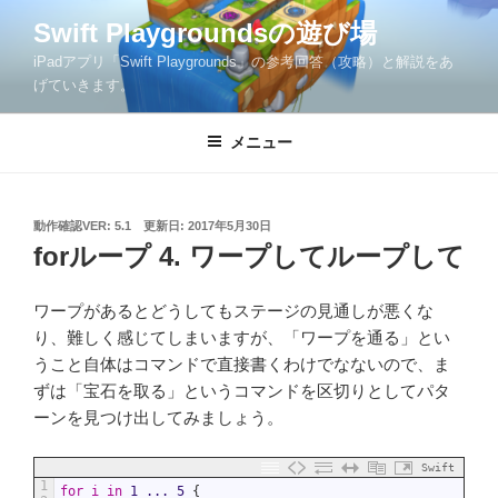
コ
Swift Playgroundsの遊び場
ン
iPadアプリ「Swift Playgrounds」の参考回答（攻略）と解説をあ
テ
げていきます。
ン
ツ
メニュー
へ
ス
キ
ッ
投
動作確認VER: 5.1
更新日:
2017年5月30日
稿
forループ 4. ワープしてループして
プ
日:
ワープがあるとどうしてもステージの見通しが悪くな
り、難しく感じてしまいますが、「ワープを通る」とい
うこと自体はコマンドで直接書くわけでなないので、ま
ずは「宝石を取る」というコマンドを区切りとしてパタ
ーンを見つけ出してみましょう。
Swift
1
for
i
in
1
...
5
{