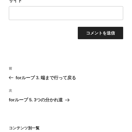
サイト
投
前
前
稿
の
forループ 3. 端まで行って戻る
ナ
投
ビ
稿
次
次
ゲ
の
forループ 5. 3つの分かれ道
投
ー
稿
シ
ョ
コンテンツ別一覧
ン