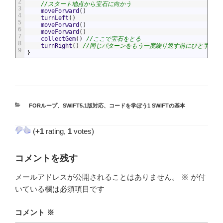
2
//スタート地点から宝石に向かう
3
moveForward
(
)
4
turnLeft
(
)
5
moveForward
(
)
6
moveForward
(
)
7
collectGem
(
)
//ここで宝石をとる
8
turnRight
(
)
//同じパターンをもう一度繰り返す前にひと手間
9
}
カ
FORループ
、
SWIFT5.1版対応
、
コードを学ぼう1 SWIFTの基本
テ
ゴ
(
+1
rating,
1
votes)
リ
ー
コメントを残す
メールアドレスが公開されることはありません。
※
が付
いている欄は必須項目です
コメント
※