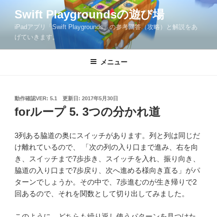
コ
Swift Playgroundsの遊び場
ン
iPadアプリ「Swift Playgrounds」の参考回答（攻略）と解説をあ
テ
げていきます。
ン
ツ
メニュー
へ
ス
キ
ッ
投
動作確認VER: 5.1
更新日:
2017年5月30日
稿
forループ 5. 3つの分かれ道
プ
日:
3列ある脇道の奥にスイッチがあります。列と列は同じだ
け離れているので、 「次の列の入り口まで進み、右を向
き、スイッチまで7歩歩き、スイッチを入れ、振り向き、
脇道の入り口まで7歩戻り、次へ進める様向き直る」がパ
ターンでしょうか。その中で、7歩進むのが生き帰りで2
回あるので、それを関数として切り出してみました。
このように、どちらも繰り返し使うパターンを見つけた