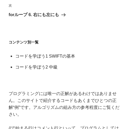
ビ
稿
次
次
ゲ
の
forループ 6. 右にも左にも
投
ー
稿
シ
ョ
コンテンツ別一覧
ン
コードを学ぼう1 SWIFTの基本
コードを学ぼう2 中級
プログラミングには唯一の正解があるわけではありませ
ん。このサイトで紹介するコードもあくまでひとつの正
解“例”です。アルゴリズムの組み方の参考程度にご覧くだ
さい。
//で始まる行はコメント行といって、プログラムとしては