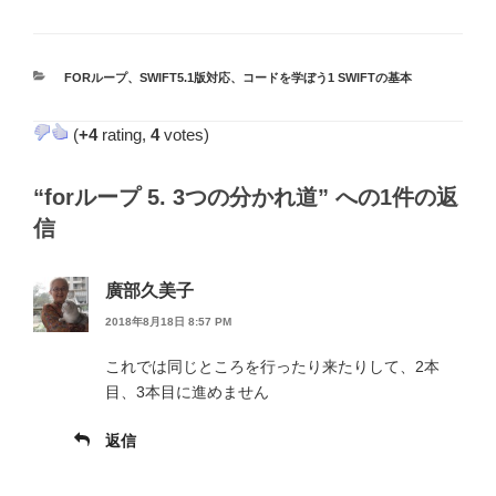
カ
FORループ
、
SWIFT5.1版対応
、
コードを学ぼう1 SWIFTの基本
テ
ゴ
(
+4
rating,
4
votes)
リ
ー
“forループ 5. 3つの分かれ道” への1件の返
信
廣部久美子
2018年8月18日 8:57 PM
これでは同じところを行ったり来たりして、2本
目、3本目に進めません
返信