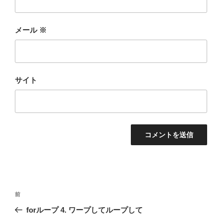
メール
※
サイト
投
前
前
稿
の
forループ 4. ワープしてループして
ナ
投