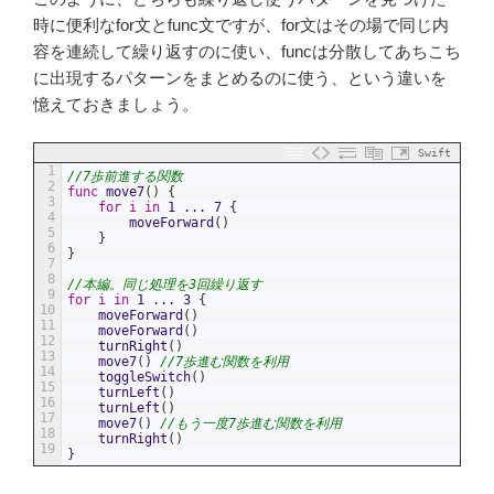
時に便利なfor文とfunc文ですが、for文はその場で同じ内
容を連続して繰り返すのに使い、funcは分散してあちこち
に出現するパターンをまとめるのに使う、という違いを
憶えておきましょう。
Swift
1
//7歩前進する関数
2
func
move7
(
)
{
3
for
i
in
1
...
7
{
4
moveForward
(
)
5
}
6
}
7
8
//本編。同じ処理を3回繰り返す
9
for
i
in
1
...
3
{
10
moveForward
(
)
11
moveForward
(
)
12
turnRight
(
)
13
move7
(
)
//7歩進む関数を利用
14
toggleSwitch
(
)
15
turnLeft
(
)
16
turnLeft
(
)
17
move7
(
)
//もう一度7歩進む関数を利用
18
turnRight
(
)
19
}