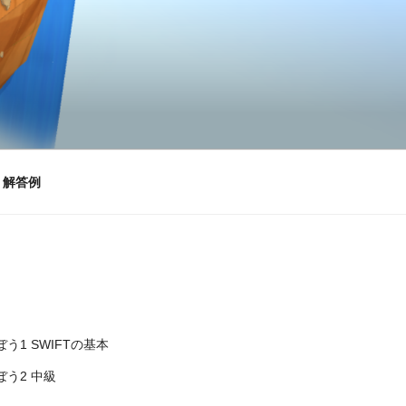
」解答例
う1 SWIFTの基本
う2 中級