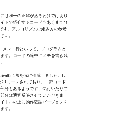
グには唯一の正解があるわけではあり
サイトで紹介するコードもあくまでひ
”です。アルゴリズムの組み方の参考
ださい。
はコメント行といって、プログラムと
れます。コードの途中にメモを書き残
す。
wift3.1版を元に作成しました。現
.1版がリリースされており、一部コード
い部分もあるようです。気付いたりご
た部分は適宜反映させていただきま
タイトルの上に動作確認バージョンを
います。