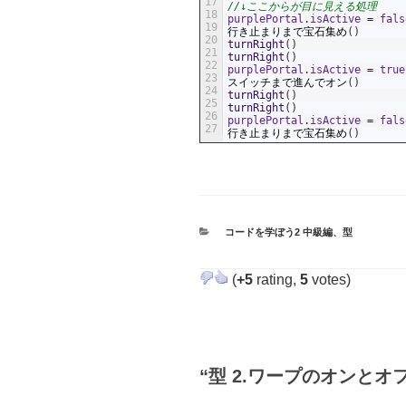
17
//↓ここからが目に見える処理
18
purplePortal
.
isActive
=
fals
19
行き止まりまで宝石集め
(
)
20
turnRight
(
)
21
turnRight
(
)
22
purplePortal
.
isActive
=
true
23
スイッチまで進んでオン
(
)
24
turnRight
(
)
25
turnRight
(
)
26
purplePortal
.
isActive
=
fals
27
行き止まりまで宝石集め
(
)
カ
コードを学ぼう2 中級編
、
型
テ
ゴ
リ
(
+5
rating,
5
votes)
ー
“型 2.ワープのオンとオ