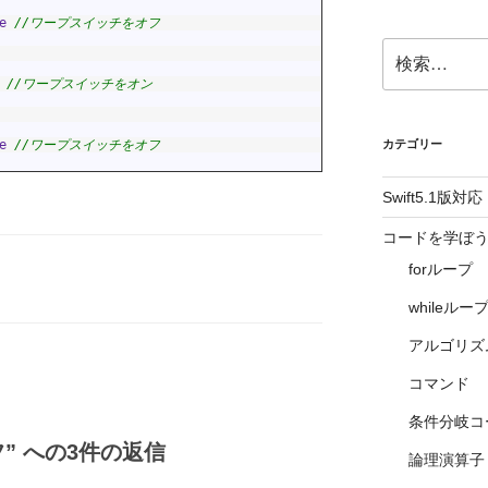
e
//ワープスイッチをオフ
検
索:
//ワープスイッチをオン
e
//ワープスイッチをオフ
カテゴリー
Swift5.1版対応
コードを学ぼう1 
forループ
whileルー
アルゴリズ
コマンド
条件分岐コ
フ” への3件の返信
論理演算子