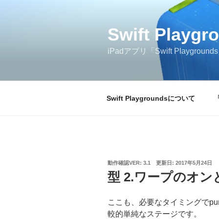
コ
ン
テ
Swift Play
ン
iPadアプリ「Swift Play
ツ
へ
ス
キ
Swift Playgroundsについて
ッ
プ
投
動作確認VER: 3.1
更新日:
2017年5月24日
稿
型 2.ワープのオン
日:
ここも、必要なタイミングでpurp
較的単純なステージです。