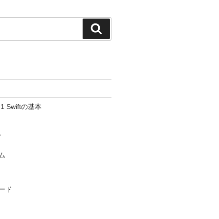
検
索
Swiftの基本
プ
ム
ード