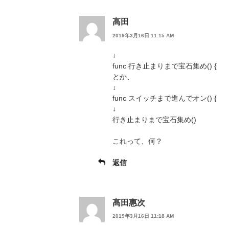
高田
2019年3月16日 11:15 AM
↓
func 行き止まりまで宝石集め() {
とか、
↓
func スイッチまで進んでオン() {
↓
行き止まりまで宝石集め()
これって、何？
返信
髙田惠次
2019年3月16日 11:18 AM