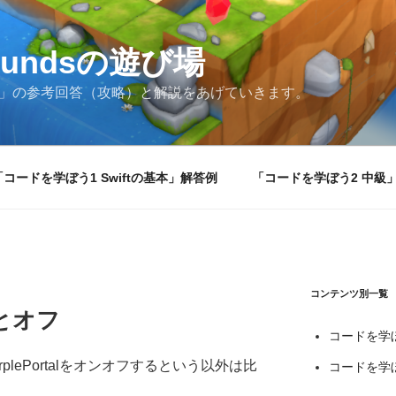
groundsの遊び場
grounds」の参考回答（攻略）と解説をあげていきます。
「コードを学ぼう1 Swiftの基本」解答例
「コードを学ぼう2 中級
コンテンツ別一覧
とオフ
コードを学ぼ
lePortalをオンオフするという以外は比
コードを学ぼ