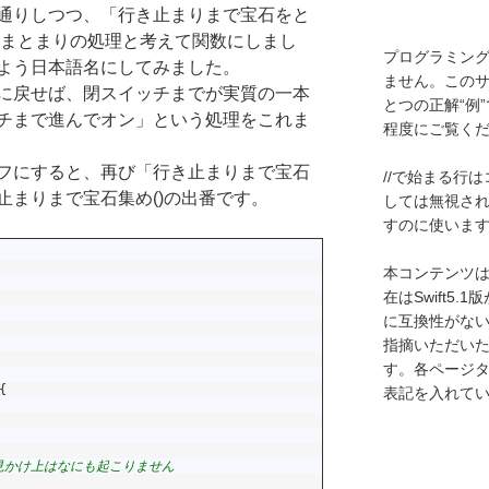
通りしつつ、「行き止まりまで宝石をと
とまとまりの処理と考えて関数にしまし
プログラミン
よう日本語名にしてみました。
ません。この
に戻せば、閉スイッチまでが実質の一本
とつの正解“例
チまで進んでオン」という処理をこれま
程度にご覧く
フにすると、再び「行き止まりまで宝石
//で始まる行
止まりまで宝石集め()の出番です。
しては無視さ
すのに使いま
本コンテンツはS
在はSwift5
に互換性がな
指摘いただい
す。各ページ
{
表記を入れて
見かけ上はなにも起こりません