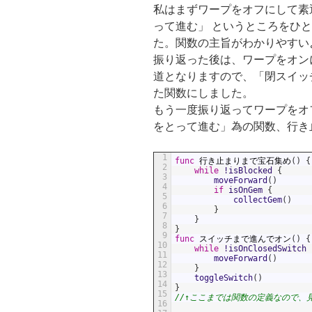
私はまずワープをオフにして素
って進む」 というところをひ
た。関数の主旨がわかりやすい
振り返った後は、ワープをオン
道となりますので、「閉スイッ
た関数にしました。
もう一度振り返ってワープをオ
をとって進む」為の関数、行き
1
func
行き止まりまで宝石集め
(
)
{
2
while
!
isBlocked
{
3
moveForward
(
)
4
if
isOnGem
{
5
collectGem
(
)
6
}
7
}
8
}
9
func
スイッチまで進んでオン
(
)
{
10
while
!
isOnClosedSwitch
11
moveForward
(
)
12
}
13
toggleSwitch
(
)
14
}
15
//↑ここまでは関数の定義なので、
16