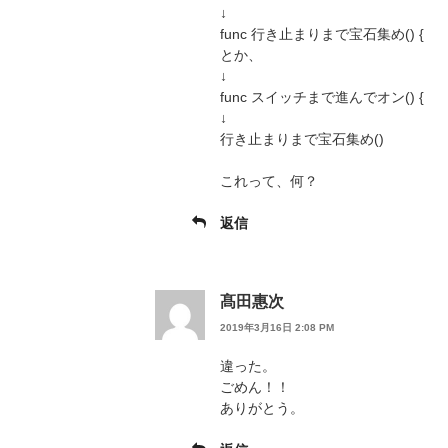
↓
func 行き止まりまで宝石集め() {
とか、
↓
func スイッチまで進んでオン() {
↓
行き止まりまで宝石集め()
これって、何？
返信
髙田惠次
2019年3月16日 2:08 PM
違った。
ごめん！！
ありがとう。