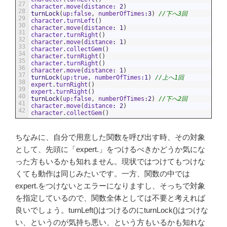
27
character
.
move
(
distance
:
2
)
28
turnLock
(
up
:
false
,
numberOfTimes
:
3
)
//下へ3回
29
character
.
turnLeft
(
)
30
character
.
move
(
distance
:
1
)
31
character
.
turnRight
(
)
32
character
.
move
(
distance
:
1
)
33
character
.
collectGem
(
)
34
character
.
turnRight
(
)
35
character
.
turnRight
(
)
36
character
.
move
(
distance
:
1
)
37
turnLock
(
up
:
true
,
numberOfTimes
:
1
)
//上へ1回
38
expert
.
turnRight
(
)
39
expert
.
turnRight
(
)
40
turnLock
(
up
:
false
,
numberOfTimes
:
2
)
//下へ2回
41
character
.
move
(
distance
:
2
)
42
character
.
collectGem
(
)
ちなみに、自分で用意した関数を呼び出す時、その対象
として、先頭に「expert.」をつけるべきかどうか気にな
った方もいるかも知れません。現状ではつけてもつけな
くても動作は同じみたいです。一方、関数の中では
expert.をつけないとエラーになりますし、そっちで対象
を指定しているので、関数全体としては不要と考えれば
良いでしょう。turnLeft()はつけるのにturnLock()はつけな
い、というのが気持ち悪い、という方もいるかも知れな