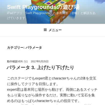
コ
Swift Playgroundsの遊び場
ン
iPadアプリ「Swift Playgrounds」の参考回答（攻略）と解説をあ
テ
げていきます。
ン
ツ
メニュー
へ
ス
キ
ッ
カテゴリー:
パラメータ
プ
投
動作確認VER: 3.1
2017年5月25日
稿
パラメータ 3. 上げたり下げたり
日:
このステージでもexpert君とcharacterちゃんの2体を交互
に操作してクリアを目指します。
expert君は基本同じ場所から動けず、両側にあるスイッチ
をふり返りながら操作するだけ。実際に動いて宝石を集
めるのはもっぱらcharacterちゃんの役目です。