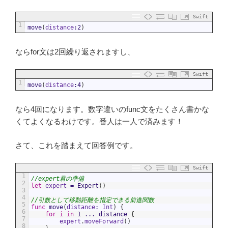
Swift
1
move
(
distance
:
2
)
ならfor文は2回繰り返されますし、
Swift
1
move
(
distance
:
4
)
なら4回になります。数字違いのfunc文をたくさん書かな
くてよくなるわけです。番人は一人で済みます！
さて、これを踏まえて回答例です。
Swift
1
//expert君の準備
2
let
expert
=
Expert
(
)
3
4
//引数として移動距離を指定できる前進関数
5
func
move
(
distance
:
Int
)
{
6
for
i
in
1
...
distance
{
7
expert
.
moveForward
(
)
8