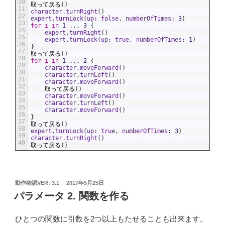
20
取って戻る
(
)
21
character
.
turnRight
(
)
22
expert
.
turnLock
(
up
:
false
,
numberOfTimes
:
3
)
23
for
i
in
1
...
3
{
24
expert
.
turnRight
(
)
25
expert
.
turnLock
(
up
:
true
,
numberOfTimes
:
1
)
26
}
27
取って戻る
(
)
28
for
i
in
1
...
2
{
29
character
.
moveForward
(
)
30
character
.
turnLeft
(
)
31
character
.
moveForward
(
)
32
取って戻る
(
)
33
character
.
moveForward
(
)
34
character
.
turnLeft
(
)
35
character
.
moveForward
(
)
36
}
37
取って戻る
(
)
38
expert
.
turnLock
(
up
:
true
,
numberOfTimes
:
3
)
39
character
.
turnRight
(
)
40
取って戻る
(
)
投
動作確認VER: 3.1
2017年5月25日
稿
パラメータ 2. 関数を作る
日:
ひとつの関数に引数を2つ以上もたせることも出来ます。