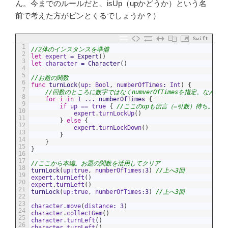
ん。今までのルールだと、isUp（upかどうか）という名
前で考えた方がピンとくるでしょうか？）
Swift
1
//2体のインスタンスを準備
2
let
expert
=
Expert
(
)
3
let
character
=
Character
(
)
4
5
//お題の関数
6
func
turnLock
(
up
:
Bool
,
numberOfTimes
:
Int
)
{
7
//回数のところに数字ではなくnumverOfTimesを指定。な
8
for
i
in
1
...
numberOfTimes
{
9
if
up
==
true
{
//ここのupも伝言（=引数）待ち。伝言が
10
expert
.
turnLockUp
(
)
11
}
else
{
12
expert
.
turnLockDown
(
)
13
}
14
}
15
}
16
17
//ここから本編。お題の関数を活用してクリア
18
turnLock
(
up
:
true
,
numberOfTimes
:
3
)
//上へ3回
19
expert
.
turnLeft
(
)
20
expert
.
turnLeft
(
)
21
turnLock
(
up
:
true
,
numberOfTimes
:
3
)
//上へ3回
22
23
character
.
move
(
distance
:
3
)
24
character
.
collectGem
(
)
25
character
.
turnLeft
(
)
26
character
.
turnLeft
(
)