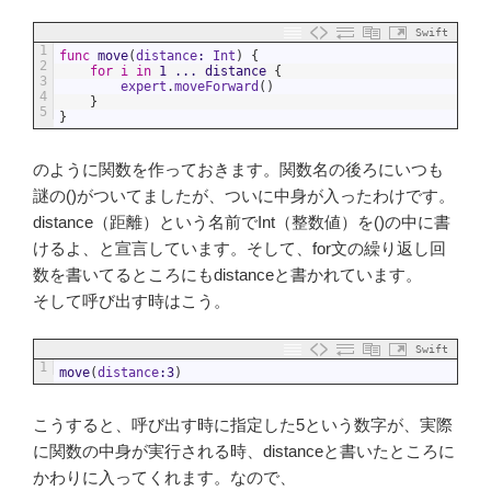
Swift
1
func
move
(
distance
:
Int
)
{
2
for
i
in
1
...
distance
{
3
expert
.
moveForward
(
)
4
}
5
}
のように関数を作っておきます。関数名の後ろにいつも
謎の()がついてましたが、ついに中身が入ったわけです。
distance（距離）という名前でInt（整数値）を()の中に書
けるよ、と宣言しています。そして、for文の繰り返し回
数を書いてるところにもdistanceと書かれています。
そして呼び出す時はこう。
Swift
1
move
(
distance
:
3
)
こうすると、呼び出す時に指定した5という数字が、実際
に関数の中身が実行される時、distanceと書いたところに
かわりに入ってくれます。なので、