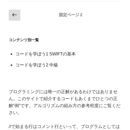
投
前
固定ページ
2
の
稿
ペ
の
ー
ペ
コンテンツ別一覧
ジ
ー
ジ
コードを学ぼう1 SWIFTの基本
送
コードを学ぼう2 中級
り
プログラミングには唯一の正解があるわけではありませ
ん。このサイトで紹介するコードもあくまでひとつの正
解“例”です。アルゴリズムの組み方の参考程度にご覧くだ
さい。
//で始まる行はコメント行といって、プログラムとしては