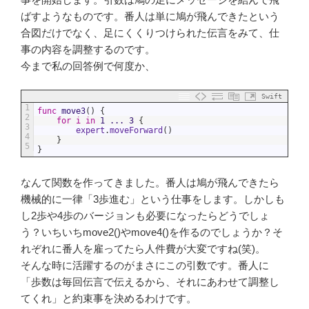
ばすようなものです。番人は単に鳩が飛んできたという
合図だけでなく、足にくくりつけられた伝言をみて、仕
事の内容を調整するのです。
今まで私の回答例で何度か、
Swift
1
func
move3
(
)
{
2
for
i
in
1
...
3
{
3
expert
.
moveForward
(
)
4
}
5
}
なんて関数を作ってきました。番人は鳩が飛んできたら
機械的に一律「3歩進む」という仕事をします。しかしも
し2歩や4歩のバージョンも必要になったらどうでしょ
う？いちいちmove2()やmove4()を作るのでしょうか？そ
れぞれに番人を雇ってたら人件費が大変ですね(笑)。
そんな時に活躍するのがまさにこの引数です。番人に
「歩数は毎回伝言で伝えるから、それにあわせて調整し
てくれ」と約束事を決めるわけです。