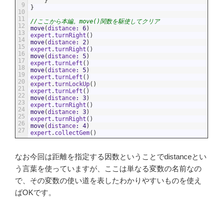
}
9
}
10
11
//ここから本編。move()関数を駆使してクリア
12
move
(
distance
:
6
)
13
expert
.
turnRight
(
)
14
move
(
distance
:
2
)
15
expert
.
turnRight
(
)
16
move
(
distance
:
5
)
17
expert
.
turnLeft
(
)
18
move
(
distance
:
5
)
19
expert
.
turnLeft
(
)
20
expert
.
turnLockUp
(
)
21
expert
.
turnLeft
(
)
22
move
(
distance
:
3
)
23
expert
.
turnRight
(
)
24
move
(
distance
:
3
)
25
expert
.
turnRight
(
)
26
move
(
distance
:
4
)
27
expert
.
collectGem
(
)
なお今回は距離を指定する因数ということでdistanceとい
う言葉を使っていますが、ここは単なる変数の名前なの
で、その変数の使い道を表したわかりやすいものを使え
ばOKです。