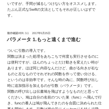
いですが、手間が減るしつけない方をオススメします。
たぶん正式なSwiftの文法としてもそれが正しいはずで
す。
投
動作確認VER: 3.1
2017年5月25日
稿
パラメータ 1.もっと遠くまで進む
日:
ついに引数の導入です。
関数は決まった処理をあちこちで何度も実行させるのに
は便利ですが、ほんのちょっとだけ動きを変えたい時が
あります。ほぼ同じ内容なんだけど、曲がる向きが右な
ものと左なものでそれぞれの関数を作って使い分ける、
というのは非効率です。そんな時の為に、関数呼び出し
時に追加指示を加えるのが引数（パラメータ）です。
関数の呼び出しは伝書鳩を飛ばすようなものだと思って
ください。鳩は自分の名前のついた巣（func）へ飛んで行
き、funcの番人は鳩が飛んできたのを合図に決められた仕
事を開始します。引数は鳩の足にメッセージを結んで飛