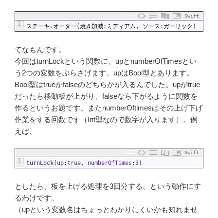
Swift
1
ステーキ
.
オーダー
(
焼き加減
:
ミディアム
,
ソース
:
ガーリック
)
てなもんです。
今回はturnLockという関数に、upとnumberOfTimesとい
う2つの変数をぶらさげます。upはBool型とあります。
Bool型はtrueかfalseのどちらかが入るんでした。upがtrue
だったら移動板が上がり、falseなら下がるように関数を
作るというお題です。またnumberOftimesはその上げ下げ
作業をする回数です（Int型なので数字が入ります）。例
えば、
Swift
1
turnLock
(
up
:
true
,
numberOfTimes
:
3
)
としたら、板を上げる処理を3回分する、という動作にす
るわけです。
（upという変数名はちょっとわかりにくいかも知れませ