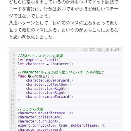
どちらに指示を出しているのか気をつけてドット記法で
コードを書けば、行数は多いですがさほど難しいステー
ジではないでしょう。
共通パターンとして「目の前のマスの宝石をとって振り
返って最初のマスに戻る」というのがあちこちにあるな
と思い関数化しました。
Swift
1
//2体のインスタンスを準備
2
let
expert
=
Expert
(
)
3
let
character
=
Character
(
)
4
5
//characterちゃんが繰り返しやるパターンを関数に
6
func
取って戻る
(
)
{
7
character
.
moveForward
(
)
8
character
.
collectGem
(
)
9
character
.
turnRight
(
)
10
character
.
turnRight
(
)
11
character
.
moveForward
(
)
12
}
13
14
//ここから本編
15
character
.
move
(
distance
:
2
)
16
character
.
collectGem
(
)
17
character
.
turnRight
(
)
18
expert
.
turnLock
(
up
:
true
,
numberOfTimes
:
4
)
19
character
.
moveForward
(
)