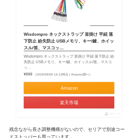
Wisdompro ネックストラップ 首掛け 平紐 落
下防止 紛失防止 USBメモリ、キー/鍵、ホイッ
スル/笛、マスコッ…
Wisdompro ネックストラップ 首掛け 平紐 落下防止 紛
失防止 USBメモリ、キー/鍵、ホイッスル/笛、マスコ
ッ…
¥899
（2026/08/06 14:12時点 | Amazon調べ）
Amazon
楽天市場
ポチップ
残念ながら長さ調整機構がないので、セリアで別途コー
ドストッパーも買っています。