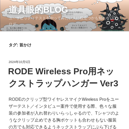
コ
道具眼的BLOG
ン
テ
ユーザビリティテストをやってみたい人に役立つかも知れないブ
ン
ログ
ツ
へ
ス
タグ:
首かけ
キ
ッ
投
2024年10月5日
プ
稿
RODE Wireless Pro用ネッ
日:
クストラップハンガー Ver3
RODEのクリップ型ワイヤレスマイクWireless Proをユー
ザーテスト／インタビュー案件で使用する際、色々な服
装の参加者が入れ替わりいらっしゃるので、Tシャツのよ
うなクリップ止めできる胸ポケットも合わせもない服装
の方でも対応できるようネックストラップにぶら下げる