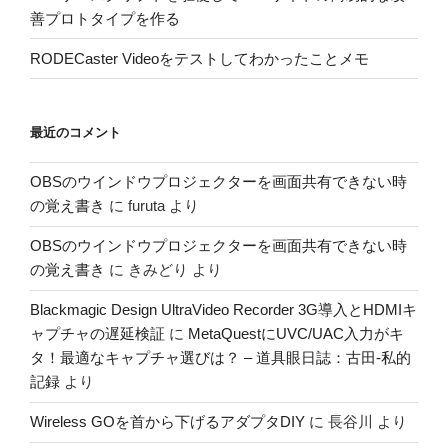
善プロトタイプを作る
RODECaster Videoをテストしてわかったことメモ
最近のコメント
OBSのウインドウプロジェクターを画面共有できない時
の覚え書き
に
furuta
より
OBSのウインドウプロジェクターを画面共有できない時
の覚え書き
に
きみどり
より
Blackmagic Design UltraVideo Recorder 3G導入とHDMIキ
ャプチャの遅延検証
に
MetaQuestにUVC/UAC入力がキ
タ！最適なキャプチャ選びは？ – 道具眼日誌：古田-私的
記録
より
Wireless GOを首から下げるアダプタDIY
に
長谷川
より