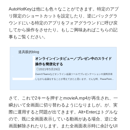
AutoHotKeyは他にも色々なことができます。特定のアプ
リ限定のショートカットを設定したり、逆にバックグラ
ウンドにいる特定のアプリをフォアグラウンドに呼び戻
してから操作をさせたり。もしご興味あればこちらの記
事もご覧ください。
道具眼的blog
オンラインインタビュー／プレゼン中のスライド
操作を簡便化する
2021年5月29日
ZoomやTeamsなどオンライン会議ツールでプレゼンテーションや資料共有
しながら会議をすることが増えてきたと思います。そんな時、PowerPointで
スライドを表示しつつ、Zoomでチャットコメントを読み書きしたり、さら
に予定表を確認したりWeb検索したりと様々なアプリケーションを併用して
デスクトップがわちゃわちゃしがちです。私もオンラインインタビュー等を
さて、これで2キーを押すとmovieA.mp4が再生され、一
する場合、資料提示用のパワポ、参加者プロフィールや予定表のExce、イ
瞬おいて全画面に切り替わるようになりましが。が、実
ンタビューガイドのWord、Zoom/Teamsなどオンライン会議ツールのウイン
ドウ、さらにはカメラ映像をOBS S...
際に運用すると問題が出てきます。Alt+Enterはトグルな
ので、既に全画面表示している動画がある場合、逆に全
画面解除されたりします。また全画面表示時に余計なUI