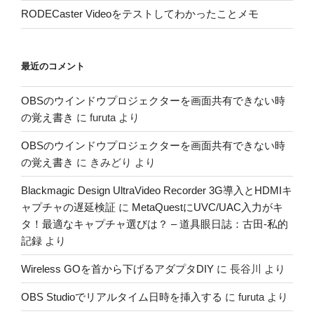
RODECaster Videoをテストしてわかったことメモ
最近のコメント
OBSのウインドウプロジェクターを画面共有できない時
の覚え書き
に
furuta
より
OBSのウインドウプロジェクターを画面共有できない時
の覚え書き
に
きみどり
より
Blackmagic Design UltraVideo Recorder 3G導入とHDMIキ
ャプチャの遅延検証
に
MetaQuestにUVC/UAC入力がキ
タ！最適なキャプチャ選びは？ – 道具眼日誌：古田-私的
記録
より
Wireless GOを首から下げるアダプタDIY
に
長谷川
より
OBS Studioでリアルタイム日時を挿入する
に
furuta
より