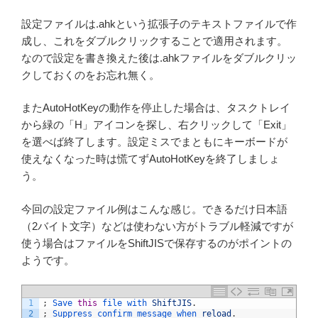
設定ファイルは.ahkという拡張子のテキストファイルで作
成し、これをダブルクリックすることで適用されます。
なので設定を書き換えた後は.ahkファイルをダブルクリッ
クしておくのをお忘れ無く。
またAutoHotKeyの動作を停止した場合は、タスクトレイ
から緑の「H」アイコンを探し、右クリックして「Exit」
を選べば終了します。設定ミスでまともにキーボードが
使えなくなった時は慌てずAutoHotKeyを終了しましょ
う。
今回の設定ファイル例はこんな感じ。できるだけ日本語
（2バイト文字）などは使わない方がトラブル軽減ですが
使う場合はファイルをShiftJISで保存するのがポイントの
ようです。
1
;
Save 
this
file 
with 
ShiftJIS
.
2
;
Suppress 
confirm 
message 
when 
reload
.