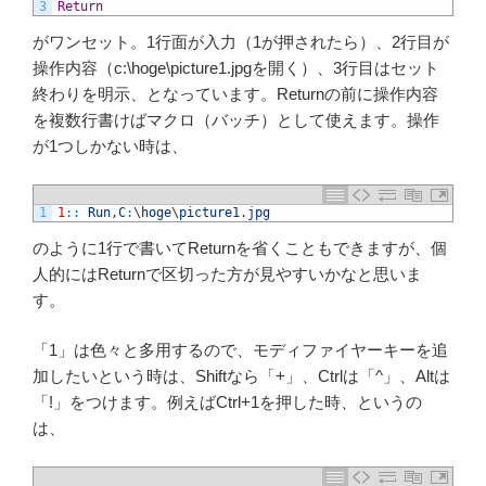
3
Return
がワンセット。1行面が入力（1が押されたら）、2行目が
操作内容（c:\hoge\picture1.jpgを開く）、3行目はセット
終わりを明示、となっています。Returnの前に操作内容
を複数行書けばマクロ（バッチ）として使えます。操作
が1つしかない時は、
1
1
::
Run
,
C
:
\
hoge
\
picture1
.
jpg
のように1行で書いてReturnを省くこともできますが、個
人的にはReturnで区切った方が見やすいかなと思いま
す。
「1」は色々と多用するので、モディファイヤーキーを追
加したいという時は、Shiftなら「+」、Ctrlは「^」、Altは
「!」をつけます。例えばCtrl+1を押した時、というの
は、