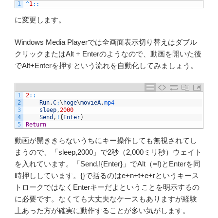
1
^
1
::
に変更します。
Windows Media Playerでは全画面表示切り替えはダブル
クリックまたはAlt + Enterのようなので、動画を開いた後
でAlt+Enterを押すという流れを自動化してみましょう。
1
2
::
2
Run
,
C
:
\
hoge
\
movieA
.
mp4
3
sleep
,
2000
4
Send
,
!
{
Enter
}
5
Return
動画が開ききらないうちにキー操作しても無視されてし
まうので、「sleep,2000」で2秒（2,000ミリ秒）ウェイト
を入れています。「Send,!{Enter}」でAlt（=!)とEnterを同
時押ししています。{}で括るのはe+n+t+e+rというキース
トロークではなくEnterキーだよということを明示するの
に必要です。なくても大丈夫なケースもありますが経験
上あった方が確実に動作することが多い気がします。