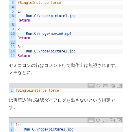
3
#SingleInstance force
4
5
1
::
6
Run
,
C
:
\
hoge
\
picture1
.
jpg
7
Return
8
9
2
::
10
Run
,
C
:
\
hoge
\
movieA
.
mp4
11
Return
12
13
3
::
14
Run
,
C
:
\
hoge
\
picture2
.
jpg
15
Return
セミコロンの行はコメント行で動作上は無視されます。
メモなどに。
1
#SingleInstance force
は再読込時に確認ダイアログを出さないという指定で
す。
1
1
::
2
Run
,
C
:
\
hoge
\
picture1
.
jpg