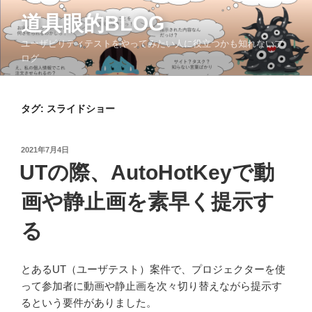
コ
道具眼的BLOG
ン
テ
ユーザビリティテストをやってみたい人に役立つかも知れないブ
ン
ログ
ツ
へ
ス
タグ:
スライドショー
キ
ッ
投
2021年7月4日
プ
稿
UTの際、AutoHotKeyで動
日:
画や静止画を素早く提示す
る
とあるUT（ユーザテスト）案件で、プロジェクターを使
って参加者に動画や静止画を次々切り替えながら提示す
るという要件がありました。