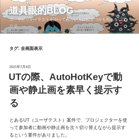
コ
道具眼的BLOG
ン
テ
ユーザビリティテストをやってみたい人に役立つかも知れないブ
ン
ログ
ツ
へ
ス
タグ:
全画面表示
キ
ッ
投
2021年7月4日
プ
稿
UTの際、AutoHotKeyで動
日:
画や静止画を素早く提示す
る
とあるUT（ユーザテスト）案件で、プロジェクターを使
って参加者に動画や静止画を次々切り替えながら提示す
るという要件がありました。