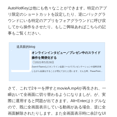
AutoHotKeyは他にも色々なことができます。特定のアプ
リ限定のショートカットを設定したり、逆にバックグラ
ウンドにいる特定のアプリをフォアグラウンドに呼び戻
してから操作をさせたり。もしご興味あればこちらの記
事もご覧ください。
道具眼的blog
オンラインインタビュー／プレゼン中のスライド
操作を簡便化する
2021年5月29日
ZoomやTeamsなどオンライン会議ツールでプレゼンテーションや資料共有
しながら会議をすることが増えてきたと思います。そんな時、PowerPointで
スライドを表示しつつ、Zoomでチャットコメントを読み書きしたり、さら
に予定表を確認したりWeb検索したりと様々なアプリケーションを併用して
デスクトップがわちゃわちゃしがちです。私もオンラインインタビュー等を
さて、これで2キーを押すとmovieA.mp4が再生され、一
する場合、資料提示用のパワポ、参加者プロフィールや予定表のExce、イ
瞬おいて全画面に切り替わるようになりましが。が、実
ンタビューガイドのWord、Zoom/Teamsなどオンライン会議ツールのウイン
ドウ、さらにはカメラ映像をOBS S...
際に運用すると問題が出てきます。Alt+Enterはトグルな
ので、既に全画面表示している動画がある場合、逆に全
画面解除されたりします。また全画面表示時に余計なUI