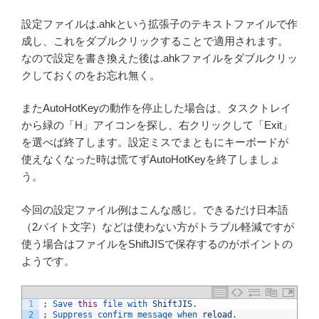
設定ファイルは.ahkという拡張子のテキストファイルで作
成し、これをダブルクリックすることで適用されます。
なので設定を書き換えた後は.ahkファイルをダブルクリッ
クしておくのをお忘れ無く。
またAutoHotKeyの動作を停止した場合は、タスクトレイ
から緑の「H」アイコンを探し、右クリックして「Exit」
を選べば終了します。設定ミスでまともにキーボードが
使えなくなった時は慌てずAutoHotKeyを終了しましょ
う。
今回の設定ファイル例はこんな感じ。できるだけ日本語
（2バイト文字）などは使わない方がトラブル軽減ですが
使う場合はファイルをShiftJISで保存するのがポイントの
ようです。
1
;
Save 
this
file 
with 
ShiftJIS
.
2
;
Suppress 
confirm 
message 
when 
reload
.