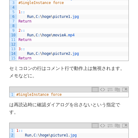
3
#SingleInstance force
4
5
1
::
6
Run
,
C
:
\
hoge
\
picture1
.
jpg
7
Return
8
9
2
::
10
Run
,
C
:
\
hoge
\
movieA
.
mp4
11
Return
12
13
3
::
14
Run
,
C
:
\
hoge
\
picture2
.
jpg
15
Return
セミコロンの行はコメント行で動作上は無視されます。
メモなどに。
1
#SingleInstance force
は再読込時に確認ダイアログを出さないという指定で
す。
1
1
::
2
Run
,
C
:
\
hoge
\
picture1
.
jpg