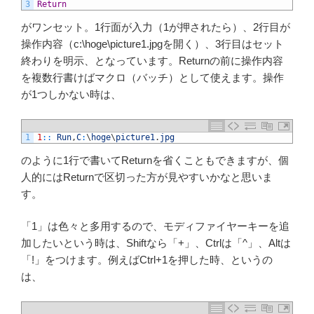
3
Return
がワンセット。1行面が入力（1が押されたら）、2行目が
操作内容（c:\hoge\picture1.jpgを開く）、3行目はセット
終わりを明示、となっています。Returnの前に操作内容
を複数行書けばマクロ（バッチ）として使えます。操作
が1つしかない時は、
1
1
::
Run
,
C
:
\
hoge
\
picture1
.
jpg
のように1行で書いてReturnを省くこともできますが、個
人的にはReturnで区切った方が見やすいかなと思いま
す。
「1」は色々と多用するので、モディファイヤーキーを追
加したいという時は、Shiftなら「+」、Ctrlは「^」、Altは
「!」をつけます。例えばCtrl+1を押した時、というの
は、