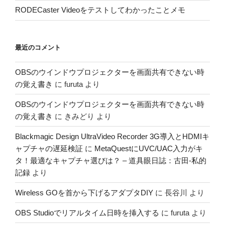
RODECaster Videoをテストしてわかったことメモ
最近のコメント
OBSのウインドウプロジェクターを画面共有できない時
の覚え書き
に
furuta
より
OBSのウインドウプロジェクターを画面共有できない時
の覚え書き
に
きみどり
より
Blackmagic Design UltraVideo Recorder 3G導入とHDMIキ
ャプチャの遅延検証
に
MetaQuestにUVC/UAC入力がキ
タ！最適なキャプチャ選びは？ – 道具眼日誌：古田-私的
記録
より
Wireless GOを首から下げるアダプタDIY
に
長谷川
より
OBS Studioでリアルタイム日時を挿入する
に
furuta
より