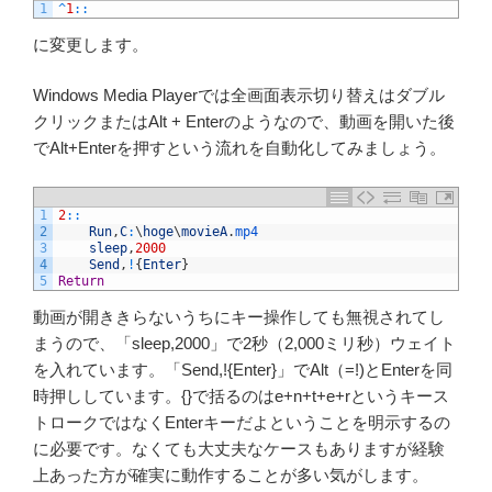
1
^
1
::
に変更します。
Windows Media Playerでは全画面表示切り替えはダブル
クリックまたはAlt + Enterのようなので、動画を開いた後
でAlt+Enterを押すという流れを自動化してみましょう。
1
2
::
2
Run
,
C
:
\
hoge
\
movieA
.
mp4
3
sleep
,
2000
4
Send
,
!
{
Enter
}
5
Return
動画が開ききらないうちにキー操作しても無視されてし
まうので、「sleep,2000」で2秒（2,000ミリ秒）ウェイト
を入れています。「Send,!{Enter}」でAlt（=!)とEnterを同
時押ししています。{}で括るのはe+n+t+e+rというキース
トロークではなくEnterキーだよということを明示するの
に必要です。なくても大丈夫なケースもありますが経験
上あった方が確実に動作することが多い気がします。