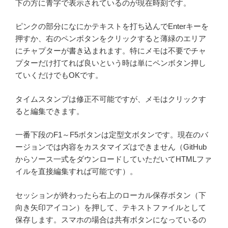
下の方に青字で表示されているのが現在時刻です。
ピンクの部分になにかテキストを打ち込んでEnterキーを
押すか、右のペンボタンをクリックすると薄緑のエリア
にチャプターが書き込まれます。特にメモは不要でチャ
プターだけ打てれば良いという時は単にペンボタン押し
ていくだけでもOKです。
タイムスタンプは修正不可能ですが、メモはクリックす
ると編集できます。
一番下段のF1～F5ボタンは定型文ボタンです。現在のバ
ージョンでは内容をカスタマイズはできません（GitHub
からソース一式をダウンロードしていただいてHTMLファ
イルを直接編集すれば可能です）。
セッションが終わったら右上のローカル保存ボタン（下
向き矢印アイコン）を押して、テキストファイルとして
保存します。スマホの場合は共有ボタンになっているの