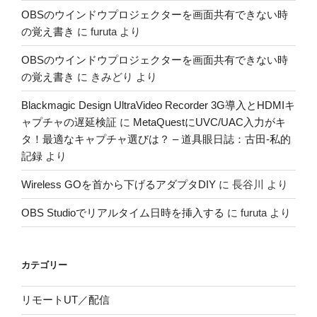
OBSのウインドウプロジェクターを画面共有できない時
の覚え書き
に
furuta
より
OBSのウインドウプロジェクターを画面共有できない時
の覚え書き
に
きみどり
より
Blackmagic Design UltraVideo Recorder 3G導入とHDMIキ
ャプチャの遅延検証
に
MetaQuestにUVC/UAC入力がキ
タ！最適なキャプチャ選びは？ – 道具眼日誌：古田-私的
記録
より
Wireless GOを首から下げるアダプタDIY
に
長谷川
より
OBS Studioでリアルタイム日時を挿入する
に
furuta
より
カテゴリー
リモートUT／配信