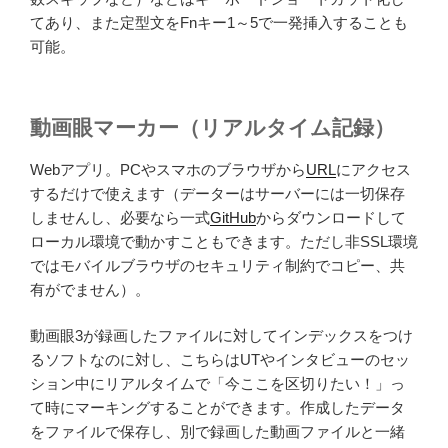
てあり、また定型文をFnキー1～5で一発挿入することも
可能。
動画眼マーカー（リアルタイム記録）
Webアプリ。PCやスマホのブラウザから
URL
にアクセス
するだけで使えます（データーはサーバーには一切保存
しませんし、必要なら一式
GitHub
からダウンロードして
ローカル環境で動かすこともできます。ただし非SSL環境
ではモバイルブラウザのセキュリティ制約でコピー、共
有がでません）。
動画眼3が録画したファイルに対してインデックスをつけ
るソフトなのに対し、こちらはUTやインタビューのセッ
ション中にリアルタイムで「今ここを区切りたい！」っ
て時にマーキングすることができます。作成したデータ
をファイルで保存し、別で録画した動画ファイルと一緒