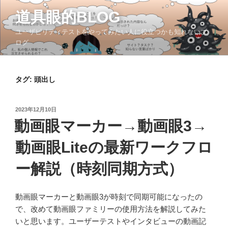
コ
道具眼的BLOG
ン
テ
ユーザビリティテストをやってみたい人に役立つかも知れないブ
ン
ログ
ツ
へ
ス
タグ:
頭出し
キ
ッ
投
2023年12月10日
プ
稿
動画眼マーカー→動画眼3→
日:
動画眼Liteの最新ワークフロ
ー解説（時刻同期方式）
動画眼マーカーと動画眼3が時刻で同期可能になったの
で、改めて動画眼ファミリーの使用方法を解説してみた
いと思います。ユーザーテストやインタビューの動画記