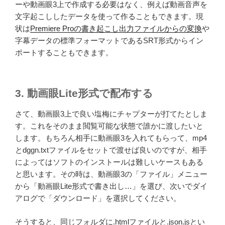
ーや動画眼3上で作成する必要はなく、例えば動画音声を
文字起こししたデータを使って作ることもできます。現
状は
Premiere Proの書き起こし出力ファイルからの変換
や
字幕データの標準フォーマットであるSRT形式からイン
ポートすることもできます。
3. 動画眼Lite形式で配布する
さて、動画眼3上で良い塩梅にチャプターが打てたとしま
す。これをそのまま閲覧可能な状態で誰かに渡したいと
します。もちろん相手に動画眼3を入れてもらって、mp4
とdggn.txtファイルをセットで渡せば良いのですが、相手
によってはソフトのインストールは難しいケースもある
と思います。その時は、動画眼3の「ファイル」メニュー
から「動画眼Lite形式で書き出し…」を選び、次いでダイ
アログで「ダウンロード」を選択してください。
そうすると、同じフォルダに.htmlファイルと.json.jsとい