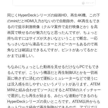
ポチップ
同じくHyperDeckシリーズの録画HD、再生4K機。この下
のminiだとHDMI入力がないので自動除外。4K再生もでき
るので提示刺激映像（クルマ案件で走行映像とか）を高
画質で映せるのが魅力だなと思ったんですが、ちょっと
持ち出すにはサイズが大きいなということで断念。一応
ちっさいながら液晶モニターとスピーカーもあるので画
角などは確認はできるんですが、ピントがあってるかと
かまでは厳しい。
ちなみにちょっとした動画を見せるだけならPCでもでき
るんですが、こういう機器だと再生制御UIとかを一切画
面に映さずに済むので運転シミュレーターなどで使うに
は没入感を出しやすいというメリットがあります。ATEM
MINIと組み合わせてソースにするとATEMのスイッチャー
で選択したら再生が始まる、みたいな連動ができるのも
HyperDeckシリーズの良いところです。ATEM以外からも
ネットワーク経由で再生制御ができるので、アプリでリ