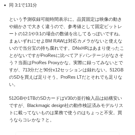
同 3:1で131分
という予測収録可能時間表示に。品質固定は映像の動き
や細かさで大きく違うので、参考値として固定ビットレ
ートの12:1や3:1の場合の数値を出してるっぽいですね。
まぁいずれにせよBM RAWは対応カメラがないと使えな
いので当分宝の持ち腐れです。DNxHRはあまり使ったこ
とがないですがProResに比べてアドバンテージがなさそ
う？当面はProRes Proxyかな。実際に録ってみないとで
すが、713分だと90分x12セッションは録れない。512GB
のSDを買えば足りそう。ProRes LTだとそれでも足りな
い。
512GBや1TBのSDカードはV30の並行輸入品は結構安い
ですが、Blackmagic design社の動作検証済みモデルリス
トに載ってないものは業務で使うのはちょっと不安。買
うならコレかな？と。