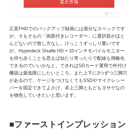
楽天市場
ポチップ
正直FHDでのバックアップ録画には過分なスペックです
が、そもそもの「画面付きレコーダー」に選択肢がほと
んどないので致し方なし。けっこうずっしり重いです
が、Hyperdeck Shuttle HD + 10インチモバイルモニター
を持ち歩くことを思えば似たり寄ったりで配線も簡略化
できるのでいいかなと。できればSDカード運用で外付け
機器は最低限にしたいところ。また上下に3つずつ三脚穴
があるので、ケージをつけなくてもSSDやマイクレシー
バーを固定できてよさげ。卓上三脚ともどもヨサゲなの
を物色していきたいと思います。
■ファーストインプレッション