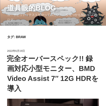
コ
道具眼的BLOG
ン
テ
ユーザビリティテストをやってみたい人に役立つかも知れないブ
ン
ログ
ツ
へ
ス
タグ:
BRAW
キ
ッ
投
2022年6月19日
プ
稿
完全オーバースペック!! 録
日:
画対応小型モニター、BMD
Video Assist 7″ 12G HDRを
導入