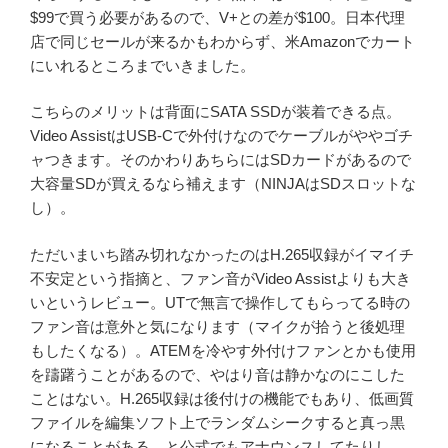
$99で買う必要があるので、V+との差が$100。日本代理
店で同じセールが来るかもわからず、米Amazonでカート
にいれるところまでいきました。
こちらのメリットは背面にSATA SSDが装着できる点。
Video AssistはUSB-Cで外付けなのでケーブルがややゴチ
ャつきます。そのかわりあちらにはSDカードがあるので
大容量SDが買えるなら補えます（NINJAはSDスロットな
し）。
ただいまいち踏み切れなかったのはH.265収録がイマイチ
不安定という指摘と、ファン音がVideo Assistよりも大き
いというレビュー。UTで無言で操作してもらってる時の
ファン音は意外と気になります（マイクが拾うと後処理
もしたくなる）。ATEMを冷やす外付けファンとかも使用
を躊躇うことがあるので、やはり音は静かなのにこした
ことはない。H.265収録は後付けの機能でもあり、低画質
ファイルを編集ソフト上でランダムシークすると真っ黒
になることがある、と公式でもアナウンスしてたりし