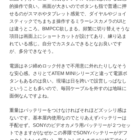
的操作で良い。画面が大きいのでボタンも指で普通に押
せるのがスマホやタブレット感覚で、ダイヤルやジョイ
スティックでちまちま操作するミラーレスカメラのUIと
は違うところ。BMPCC欲しまる。頻繁に切り替えそうな
項目は画面上にショートカットが設けてあり、練り込ま
れている感じ。自分でカスタムできるとなお良いです
が、多分できなそう。
電源はネジ締めロック付きで不用意に外れたりしなそう
な安心感。さりとてATEM MINIシリーズと違って電源ボ
タンもあるのは良い。現場は日を跨いで設営しっぱなし
ということも多いので、毎回ケーブルを外すのは地味に
面倒なんですよね。
重量はバッテリーをつけなければそれほどズッシリ感は
ないです。基本屋内使用なのでとりあえずバッテリーは
手配せず。SONYのビデオカメラ用バッテリーが２つセッ
トできますが(なぜかこの界隈でSONYバッテリーがデフ