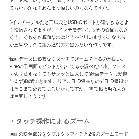
ァクトみたいな扱い)、買うとしてもさすがに純正でなく
てもいいかな？あんまり怪しいのもなんですが。
5インチモデルだと三脚穴とUSB-Cポートが違すぎるとよ
く指摘されてますが、7インチモデルならその心配もなさ
そう。そもそも底面なのはどうかと思いますが。なんら
か三脚やリグに組み込むの前提みたいな作りです。
録画データに影響なくタッチでズームできるのが良い。
PinPの子画面でピントが合ってるか調べたい時、ソース
を切り替えなくてもサクッと拡大して(録画データに影響
与えず)確認できます。リアルFHD液晶なのでFHD収録で
はそこまで必要ではないかもですが、4Kで撮る時なんか
は重宝しそうです。
・タッチ操作によるズーム
画面の映像部分をダブルタップすると2倍のズームモード