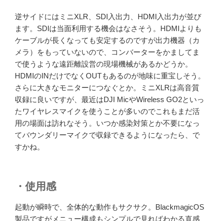
逆サイドにはミニXLR、SDI入出力、HDMI入出力が並び
ます。SDIは当面利用する機会はなさそう。HDMIよりも
ケーブルが長くなっても安定するのですが出力機器（カ
メラ）をもっていないので、コンバーターをかましてま
で使うような遠距離設営の現場機械があるかどうか。
HDMIのINだけでなくOUTもあるのが地味に重宝しそう。
さらに大きなモニターにつなぐとか。ミニXLRは高音質
収録に良いですが、最近はDJI MicやWireless GO2といっ
たワイヤレスマイクを使うことが多いのでこれもまだ活
用の場面は訪れなそう。いつか感染対策とか不要になっ
てバウンダリーマイクで収録できるようになったら、で
すかね。
・使用感
起動が瞬時で、全体的な動作もサクサク。BlackmagicOS
製品ですがメニュー構成もシンプルで見ればわかる直感