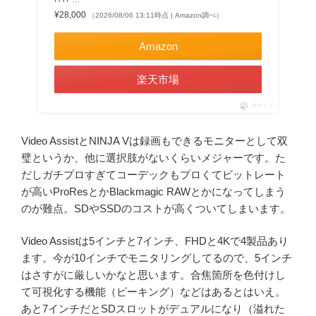
¥28,000
（2026/08/06 13:11時点 | Amazon調べ）
Amazon
楽天市場
ポチップ
Video AssistとNINJA Vは録画もできるモニターとして双
璧というか、他に選択肢がないくらいメジャーです。た
だしガチプロすぎてコーデックもプロくてビットレート
が高いProResとかBlackmagic RAWとかになってしまう
のが難点。SDやSSDのコストが高くついてしまいます。
Video Assistは5インチと7インチ、FHDと4Kで4製品あり
ます。今が10インチでモニタリングしてるので、5インチ
はさすがに厳しいかなと思います。合焦箇所を色付けし
て可視化する機能（ピーキング）などはあるとはいえ。
あと7インチだとSDスロットがデュアルになり（溢れた