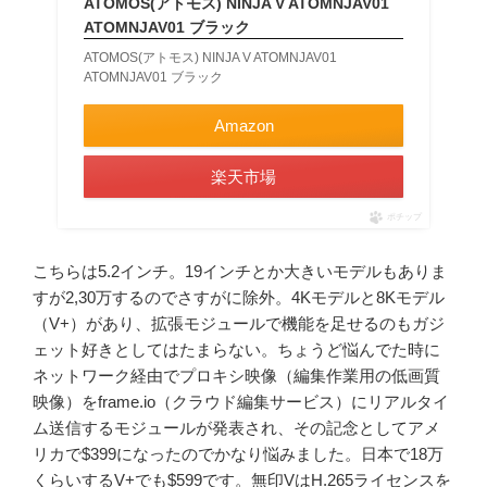
ATOMOS(アトモス) NINJA V ATOMNJAV01
ATOMNJAV01 ブラック
ATOMOS(アトモス) NINJA V ATOMNJAV01
ATOMNJAV01 ブラック
Amazon
楽天市場
ポチップ
こちらは5.2インチ。19インチとか大きいモデルもありま
すが2,30万するのでさすがに除外。4Kモデルと8Kモデル
（V+）があり、拡張モジュールで機能を足せるのもガジ
ェット好きとしてはたまらない。ちょうど悩んでた時に
ネットワーク経由でプロキシ映像（編集作業用の低画質
映像）をframe.io（クラウド編集サービス）にリアルタイ
ム送信するモジュールが発表され、その記念としてアメ
リカで$399になったのでかなり悩みました。日本で18万
くらいするV+でも$599です。無印VはH.265ライセンスを