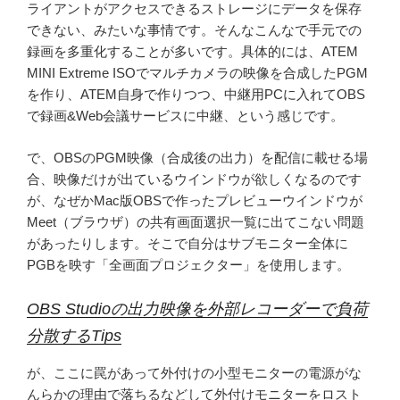
ライアントがアクセスできるストレージにデータを保存
できない、みたいな事情です。そんなこんなで手元での
録画を多重化することが多いです。具体的には、ATEM
MINI Extreme ISOでマルチカメラの映像を合成したPGM
を作り、ATEM自身で作りつつ、中継用PCに入れてOBS
で録画&Web会議サービスに中継、という感じです。
で、OBSのPGM映像（合成後の出力）を配信に載せる場
合、映像だけが出ているウインドウが欲しくなるのです
が、なぜかMac版OBSで作ったプレビューウインドウが
Meet（ブラウザ）の共有画面選択一覧に出てこない問題
があったりします。そこで自分はサブモニター全体に
PGBを映す「全画面プロジェクター」を使用します。
OBS Studioの出力映像を外部レコーダーで負荷
分散するTips
が、ここに罠があって外付けの小型モニターの電源がな
んらかの理由で落ちるなどして外付けモニターをロスト