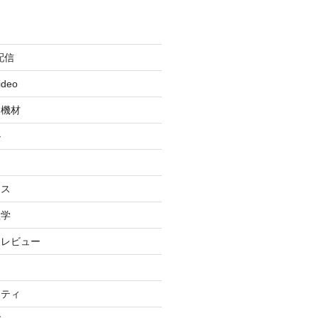
配信
ideo
・機材
ル
ィ
イス
理学
・レビュー
リティ