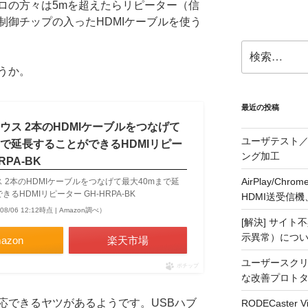
ロの方々は5mを超えたらリピーター（信
制御チップの入ったHDMIケーブルを使う
検
索:
うか。
最近の投稿
ウス 2本のHDMIケーブルをつなげて
ユーザテスト／
まで延長することができるHDMIリピー
ング加工
RPA-BK
AirPlay/C
 2本のHDMIケーブルをつなげて最大40mまで延
るHDMIリピーター GH-HRPA-BK
HDMI送受信機、j5
08/06 12:12時点 | Amazon調べ）
[解決] サイト
示異常）につ
azon
楽天市場
ユーザースクリ
ポチップ
な改善プロト
応できるヤツがあるようです。USBハブ
RODECaste