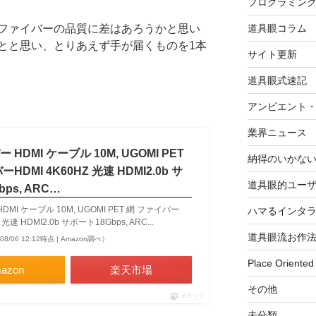
プログラミン
道具眼コラム
ファイバーの品質に差はあろうかと思い
とと思い、とりあえず手が届くものを1本
サイト更新
道具眼式速記
アンビエント
業界ニュース
HDMI ケーブル 10M, UGOMI PET
納得のいかな
HDMI 4K60HZ 光速 HDMI2.0b サ
道具眼的ユー
ps, ARC…
MI ケーブル 10M, UGOMI PET 網 ファイバー
ハマるインタ
 光速 HDMI2.0b サポート18Gbps, ARC...
道具眼流お作
08/06 12:12時点 | Amazon調べ）
Place Oriented
azon
楽天市場
その他
ポチップ
未分類