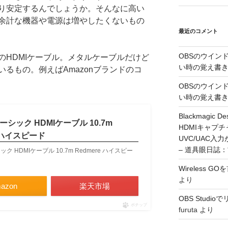
り安定するんでしょうか。そんなに高い
余計な機器や電源は増やしたくないもの
最近のコメント
OBSのウイン
のHDMIケーブル。メタルケーブルだけど
い時の覚え書
るもの。例えばAmazonブランドのコ
OBSのウイン
い時の覚え書
Blackmagic De
ベーシック HDMIケーブル 10.7m
HDMIキャプ
e ハイスピード
UVC/UAC
– 道具眼日誌
ック HDMIケーブル 10.7m Redmere ハイスピー
Wireless 
より
azon
楽天市場
OBS Stud
ポチップ
furuta
より