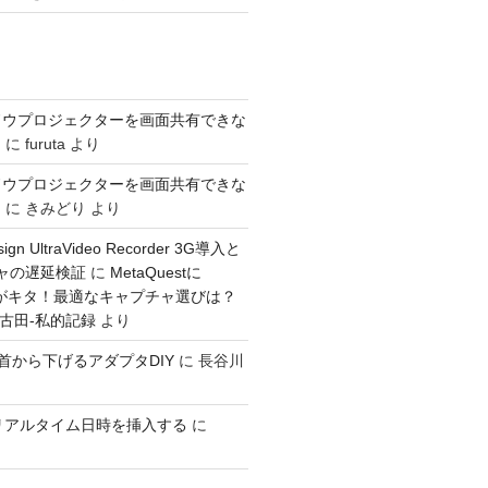
ドウプロジェクターを画面共有できな
き
に
furuta
より
ドウプロジェクターを画面共有できな
き
に
きみどり
より
sign UltraVideo Recorder 3G導入と
チャの遅延検証
に
MetaQuestに
入力がキタ！最適なキャプチャ選びは？
：古田-私的記録
より
GOを首から下げるアダプタDIY
に
長谷川
ioでリアルタイム日時を挿入する
に