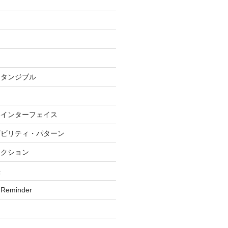
グ
・タンジブル
いインターフェイス
ザビリティ・パターン
ラクション
法
 Reminder