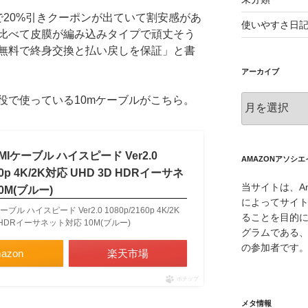
で20%引きクーポンが出ていて割安感があ
使いやすさ日
比べて皮膜が編み込みタイプで頑丈そう
無料で終身交換と払い戻しを保証」と書
アーカイブ
ア
役で使っている10mケーブルがこちら。
ー
カ
イ
HDMIケーブル ハイスピード Ver2.0
ブ
AMAZONアソシ
160p 4K/2K対応 UHD 3D HDRイーサネ
当サイトは、Am
0M(ブルー)
によってサイ
ケーブル ハイスピード Ver2.0 1080p/2160p 4K/2K
ることを目的
D HDRイーサネット対応 10M(ブルー)
グラムである、
の参加者です
azon
楽天市場
ポチップ
メタ情報