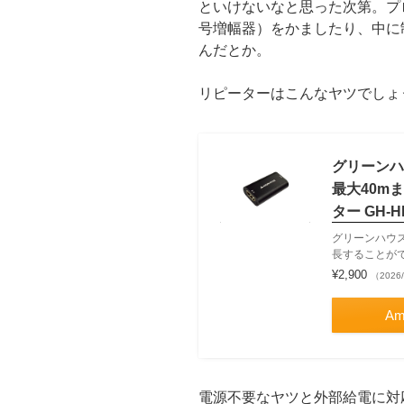
といけないなと思った次第。プ
号増幅器）をかましたり、中に
んだとか。
リピーターはこんなヤツでしょ
グリーンハ
最大40m
ター GH-H
グリーンハウス
長することができ
¥2,900
（2026/
Am
電源不要なヤツと外部給電に対