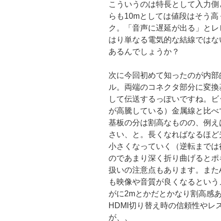
こういうのは特長として入力側
らも10mとしては値段はそう高
ク。「音声に遅延が出る」とレ
はり単なる電気的な結線ではな
あるんでしょうか？
次に今回初めて知ったのが内部
ル。両端のコネクタ部分に変換
して伝送するっぽいですね。ビ
が高騰している）金属線と比べ
基板の分は割高なものの、例えば
さい、と。長くなればなるほど
小さくなっていく（逆転までは
のであまり深く折り曲げるとポ
扱いの注意点もあります。また
も映像や音質が良くなるという
がに2mとかだとかなり割高感
HDMI切り替え時の信頼性や
が、、