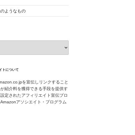
記のようなもの
エイトについて
azon.co.jpを宣伝しリンクすること
トが紹介料を獲得できる手段を提供す
に設定されたアフィリエイト宣伝プロ
Amazonアソシエイト・プログラム
。