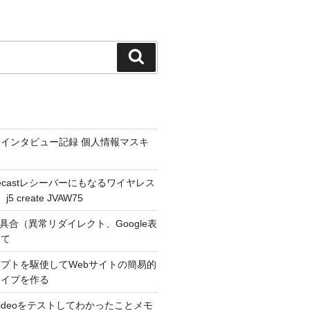
検
索
インタビュー記録 個人情報マスキ
hromecastレシーバーにもなるワイヤレス
 create JVAW75
不具合（異常リダイレクト、Google表
いて
プトを駆使してWebサイトの簡易的
タイプを作る
r Videoをテストしてわかったことメモ