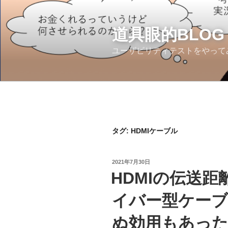
コ
ン
テ
道具眼的BLOG
ン
ユーザビリティテストをやって
ツ
へ
ス
キ
ッ
プ
タグ:
HDMIケーブル
投
2021年7月30日
稿
HDMIの伝送
日:
イバー型ケー
ぬ効用もあっ