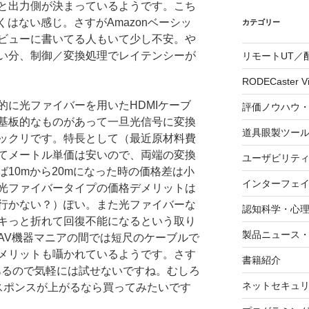
と出力側が決まっているようです。こち
くはない感じ。さすがAmazonベーシッ
カテゴリー
ビューに書いてる人もいて少し不安。や
い分、制御／変換処理でレイテンシーが
リモートUT／
RODECaster V
的に光ファイバーを用いたHDMIケーブ
評価ノウハウ
基板的なものがあって一旦光信号に変換
道具眼製ツー
ックリです。特長として（最近原材料費
てメートル単価は安いので、両端の変換
ユーザビリテ
10mから20mになった時の価格差は小
インターフェ
光ファイバータイプの価格デメリットは
行かない？）ぽい。また光ファイバーな
認知科学・心
キっと折れて回復不能になるという取り
製品ニュース
AV機器マニアの間では短尺のケーブルで
メリットも囁かれているようです。さす
書籍紹介
あるので気軽には試せないですね。むしろ
ネットセキュ
レスポンスが上がるなら買ってみたいです