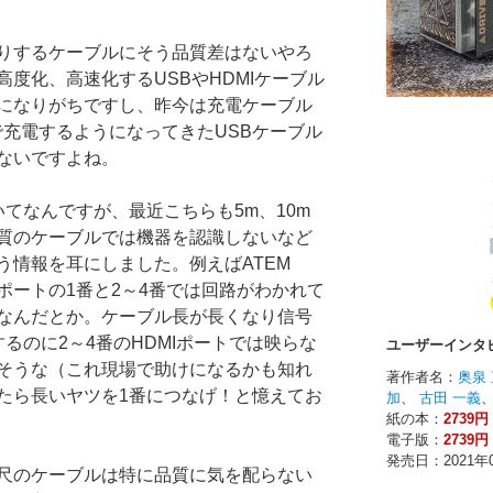
りするケーブルにそう品質差はないやろ
度化、高速化するUSBやHDMIケーブル
になりがちですし、昨今は充電ケーブル
で充電するようになってきたUSBケーブル
ないですよね。
いてなんですが、最近こちらも5m、10m
質のケーブルでは機器を認識しないなど
う情報を耳にしました。例えばATEM
DMIポートの1番と2～4番では回路がわかれて
なんだとか。ケーブル長が長くなり信号
るのに2～4番のHDMIポートでは映らな
そうな（これ現場で助けになるかも知れ
たら長いヤツを1番につなげ！と憶えてお
尺のケーブルは特に品質に気を配らない