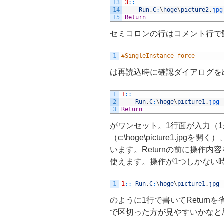
13
3
::
14
Run
,
C
:
\
hoge
\
picture2
.
jpg
15
Return
セミコロンの行はコメント行で
1
#SingleInstance force
は再読込時に確認ダイアログを
1
1
::
2
Run
,
C
:
\
hoge
\
picture1
.
jpg
3
Return
がワンセット。1行面が入力（
（c:\hoge\picture1.j
います。Returnの前に操作
使えます。操作が1つしかない
1
1
::
Run
,
C
:
\
hoge
\
picture1
.
jpg
のように1行で書いてReturnを
で区切った方が見やすいかなと