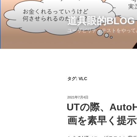
コ
ン
テ
道具眼的BLOG
ン
ユーザビリティテストをやって
ツ
へ
ス
キ
ッ
プ
タグ:
VLC
投
2021年7月4日
稿
UTの際、Auto
日:
画を素早く提示