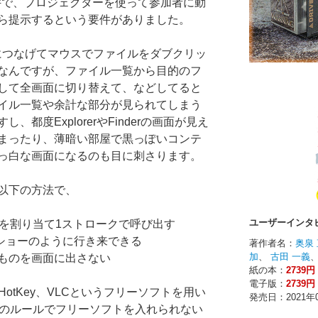
件で、プロジェクターを使って参加者に動
ら提示するという要件がありました。
につなげてマウスでファイルをダブクリッ
なんですが、ファイル一覧から目的のフ
して全画面に切り替えて、などしてると
イル一覧や余計な部分が見られてしまう
都度ExplorerやFinderの画面が見え
まったり、薄暗い部屋で黒っぽいコンテ
っ白な画面になるのも目に刺さります。
以下の方法で、
ーを割り当て1ストロークで呼び出す
イドショーのように行き来できる
なものを画面に出さない
HotKey、VLCというフリーソフトを用い
会社のルールでフリーソフトを入れられない