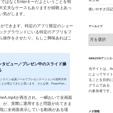
ークではなくEnterキーだよということを明
大丈夫なケースもありますが経験上あっ
使いやすさ日
い気がします。
なことができます。特定のアプリ限定のショー
アーカイブ
ックグラウンドにいる特定のアプリをフ
ア
ら操作をさせたり。もしご興味あればこ
ー
カ
イ
ブ
AMAZONアソシ
ンタビュー／プレゼン中のスライド操
当サイトは、Am
る
によってサイ
ることを目的
などオンライン会議ツールでプレゼンテーションや資料共有
とが増えてきたと思います。そんな時、PowerPoint
グラムである、
つつ、Zoomでチャットコメントを読み書きしたり、さ
の参加者です
たりWeb検索したりと様々なアプリケーションを併用
わちゃわちゃしがちです。私もオンラインインタビュ
ieA.mp4が再生され、一瞬おいて全画面
料提示用のパワポ、参加者プロフィールや予定表のExc
。が、実際に運用すると問題が出てきま
のWord、Zoom/Teamsなどオンライン会議ツールの
ので、既に全画面表示している動画がある場
メラ映像をOBS S...
メタ情報