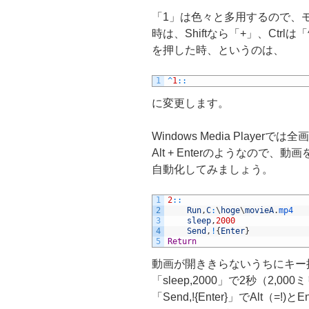
「1」は色々と多用するので、
時は、Shiftなら「+」、Ctrlは
を押した時、というのは、
1
^
1
::
に変更します。
Windows Media Play
Alt + Enterのようなので、動
自動化してみましょう。
1
2
::
2
Run
,
C
:
\
hoge
\
movieA
.
mp4
3
sleep
,
2000
4
Send
,
!
{
Enter
}
5
Return
動画が開ききらないうちにキー
「sleep,2000」で2秒（2,
「Send,!{Enter}」でAlt（