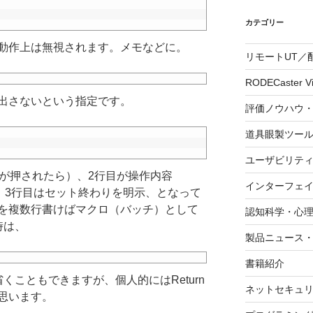
カテゴリー
動作上は無視されます。メモなどに。
リモートUT／
RODECaster V
出さないという指定です。
評価ノウハウ
道具眼製ツー
ユーザビリテ
1が押されたら）、2行目が操作内容
インターフェ
pgを開く）、3行目はセット終わりを明示、となって
内容を複数行書けばマクロ（バッチ）として
認知科学・心
時は、
製品ニュース
書籍紹介
省くこともできますが、個人的にはReturn
ネットセキュ
思います。