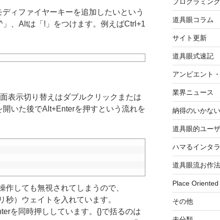
プログラミン
モディファイヤーキーを追加したいという
道具眼コラム
「^」、Altは「!」をつけます。例えばCtrl+1
サイト更新
道具眼式速記
アンビエント
業界ニュース
erでは全画面表示切り替えはダブルクリックまたは
画を開いた後でAlt+Enterを押すという流れを
納得のいかな
道具眼的ユー
ハマるインタ
道具眼流お作
Place Oriented
操作しても無視されてしまうので、
000ミリ秒）ウェイトを入れています。
その他
=!)とEnterを同時押ししています。{}で括るのは
未分類