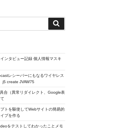
検
索
インタビュー記録 個人情報マスキ
hromecastレシーバーにもなるワイヤレス
 create JVAW75
不具合（異常リダイレクト、Google表
いて
プトを駆使してWebサイトの簡易的
タイプを作る
r Videoをテストしてわかったことメモ