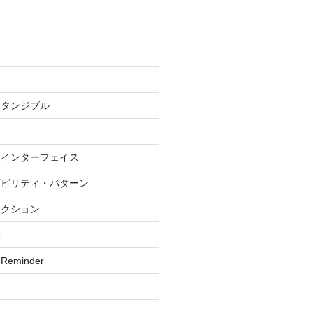
グ
・タンジブル
いインターフェイス
ザビリティ・パターン
ラクション
法
 Reminder