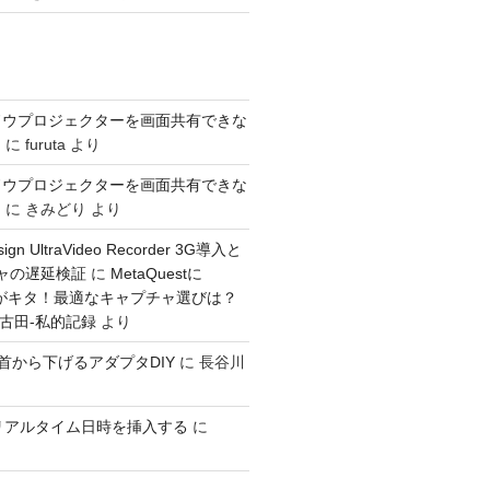
ドウプロジェクターを画面共有できな
き
に
furuta
より
ドウプロジェクターを画面共有できな
き
に
きみどり
より
sign UltraVideo Recorder 3G導入と
チャの遅延検証
に
MetaQuestに
入力がキタ！最適なキャプチャ選びは？
：古田-私的記録
より
GOを首から下げるアダプタDIY
に
長谷川
ioでリアルタイム日時を挿入する
に