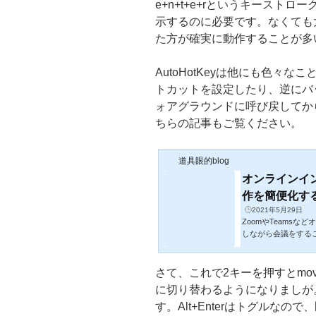
e+n+t+e+rというキーストロ
示するのに必要です。なくても
た方が確実に動作することが多
AutoHotKeyは他にも色々
トカットを設定したり、逆にバ
ォアグラウンドに呼び戻してか
ちらの記事もご覧ください。
道具眼的blog
オンラインイ
作を簡便化す
2021年5月29日
ZoomやTeams
しながら会議をするこ
でスライドを表示し
らに予定表を確認し
してデスクトップが
さて、これで2キーを押すとmov
ー等をする場合、資
に切り替わるようになりましが
e、インタビューガイド
す。Alt+Enterはトグルな
ウインドウ、さらにはカ