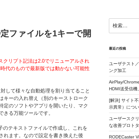
検
索:
yで特定ファイルを1キーで開
最近の投稿
otKeyのスクリプト記法は2.0でリニューアルされ
ユーザテスト／
.x時代のもので最新版では動かない可能性
ング加工
AirPlay/C
HDMI送受信機、j5
に対して様々な自動処理を割り当てること
はキーの入れ替え（別のキーストローク
[解決] サイト
特定のソフトやアプリを開いたり、マク
示異常）につ
できる万能ツールです。
ユーザースクリ
な改善プロト
張子のテキストファイルで作成し、これを
されます。なので設定を書き換えた後
RODECaste