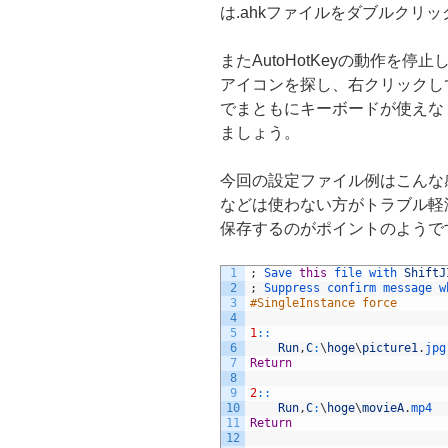
は.ahkファイルをダブルクリ
またAutoHotKeyの動作を
アイコンを探し、右クリックして
でまともにキーボードが使えなくな
ましょう。
今回の設定ファイル例はこんな
などは使わない方がトラブル軽減で
保存するのがポイントのようで
1
;
Save 
this
file 
with 
ShiftJ
2
;
Suppress 
confirm 
message 
w
3
#SingleInstance force
4
5
1
::
6
Run
,
C
:
\
hoge
\
picture1
.
jpg
7
Return
8
9
2
::
10
Run
,
C
:
\
hoge
\
movieA
.
mp4
11
Return
12