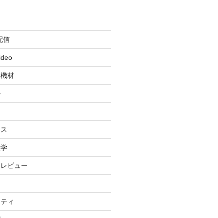
配信
ideo
・機材
ル
ィ
イス
理学
・レビュー
リティ