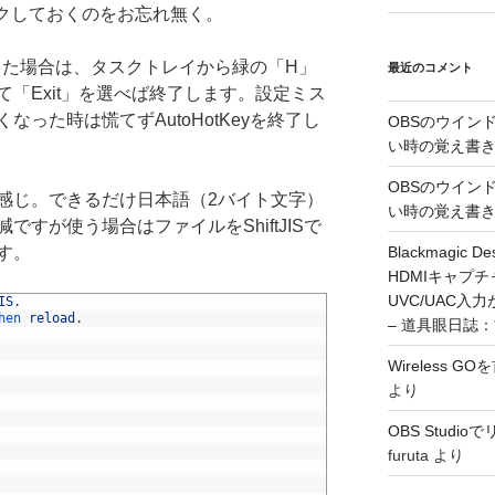
ックしておくのをお忘れ無く。
停止した場合は、タスクトレイから緑の「H」
最近のコメント
「Exit」を選べば終了します。設定ミス
った時は慌てずAutoHotKeyを終了し
OBSのウイン
い時の覚え書
OBSのウイン
感じ。できるだけ日本語（2バイト文字）
い時の覚え書
すが使う場合はファイルをShiftJISで
Blackmagic De
す。
HDMIキャプ
UVC/UAC
IS
.
hen 
reload
.
– 道具眼日誌
Wireless 
より
OBS Stud
furuta
より