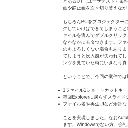
とあるUT（ユーザテスト）案
画や静止画を次々切り替えなが
もちろんPCをプロジェクター
クしていけばできてしまうこと
ァイルを選んでダブルクリック
なかなかにモタつきます。ファ
のもよろしくない場合もありますし、
てしまうと没入感が失われてし
ンツを見ていた時にいきなり真
ということで、今回の案件では
1ファイル1ショートカットキ
毎回Explorerに戻らずスラ
ファイル名や再生UIなど余計
ことを実現しました。なおAuto
ます。Windowsでない方、