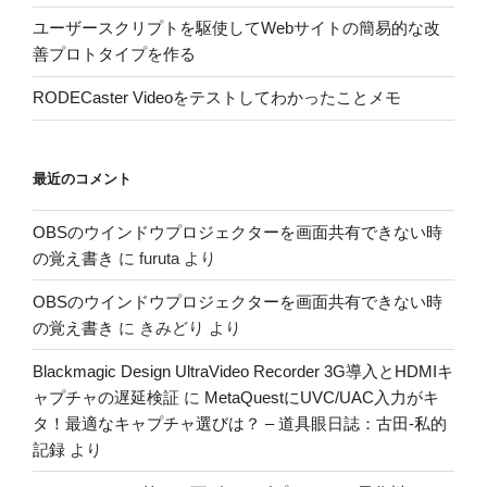
ユーザースクリプトを駆使してWebサイトの簡易的な改
善プロトタイプを作る
RODECaster Videoをテストしてわかったことメモ
最近のコメント
OBSのウインドウプロジェクターを画面共有できない時
の覚え書き
に
furuta
より
OBSのウインドウプロジェクターを画面共有できない時
の覚え書き
に
きみどり
より
Blackmagic Design UltraVideo Recorder 3G導入とHDMIキ
ャプチャの遅延検証
に
MetaQuestにUVC/UAC入力がキ
タ！最適なキャプチャ選びは？ – 道具眼日誌：古田-私的
記録
より