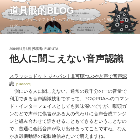
コ
道具眼的BLOG
ン
テ
ユーザビリティテストをやってみたい人に役立つかも知れないブ
ン
ログ
ツ
へ
ス
投
2004年4月6日
投稿者:
FURUTA
稿
キ
他人に聞こえない音声認識
日:
ッ
プ
スラッシュドット ジャパン | 非可聴つぶやき声で音声認
識
[Slashdot]
側にいる人に聞こえない、通常の数千分の一の音量で
利用できる音声認識技術ですって。PCやPDAへのコマン
ド・インターフェイスとしても興味深いですが、喉頭ガ
ンなどで声帯に傷害がある人の代わりに音声合成エンジ
ンと組み合わせて話させることもできるということなの
で、普通に会話音声が取り出せるってことですね。なん
か攻殻機動隊の電脳通信みたいで萌えますね。