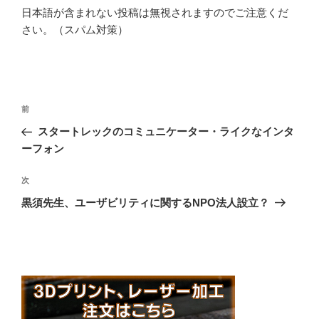
日本語が含まれない投稿は無視されますのでご注意くだ
さい。（スパム対策）
投
前
前
稿
の
スタートレックのコミュニケーター・ライクなインタ
ナ
投
ーフォン
ビ
稿
ゲ
次
次
の
ー
黒須先生、ユーザビリティに関するNPO法人設立？
投
シ
稿
ョ
ン