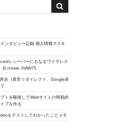
検
索
インタビュー記録 個人情報マスキ
hromecastレシーバーにもなるワイヤレス
 create JVAW75
不具合（異常リダイレクト、Google表
いて
プトを駆使してWebサイトの簡易的
タイプを作る
r Videoをテストしてわかったことメモ