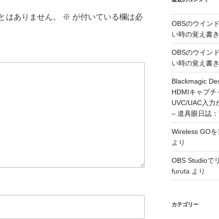
とはありません。
※
が付いている欄は必
OBSのウイン
い時の覚え書
OBSのウイン
い時の覚え書
Blackmagic De
HDMIキャプ
UVC/UAC
– 道具眼日誌
Wireless 
より
OBS Stud
furuta
より
カテゴリー