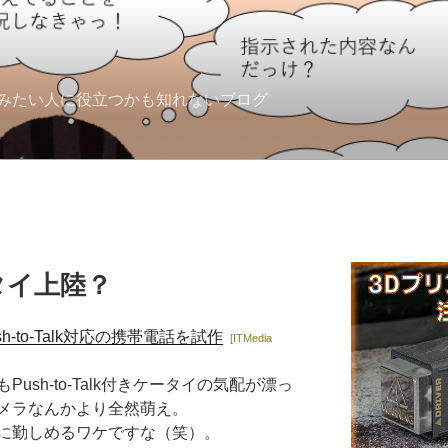
みたい人に役立つかも知れないブログ
ケータイ上陸？
h-to-Talk対応の携帯電話を試作
[ITMedia
sh-to-Talk付きケータイの気配が漂っ
メラなんかより全然萌え。
に勤しめるワケですな（笑）。