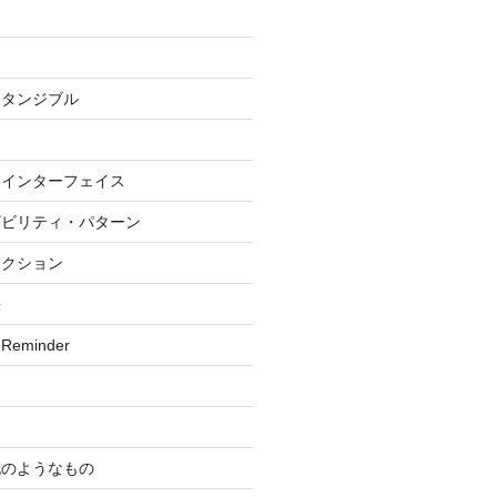
・タンジブル
いインターフェイス
ザビリティ・パターン
ラクション
法
 Reminder
記のようなもの