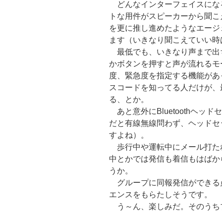
どんなインターフェイスにな
トな用件がスピーカーから聞こ
を更に推し進めたようなエージ
ます（いきなり聞こえていい時
最低でも、いきなり声まで出
かボタンを押すと声が流れるモ
度、緊急度を指定する機能があ
スコードを知ってる人だけが、
る、とか。
あと意外にBluetoothヘ
だと有線無線問わず、ヘッドセ
すよね）。
歩行中や運転中にメール打た
中とかでは発信も着信もはばか
うか。
グループに同報発信ができる
エンスをもらたしそうです。
う～ん、楽しみだ。そのうち