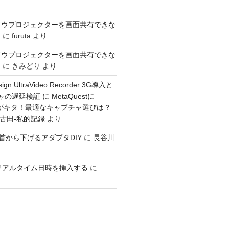
ドウプロジェクターを画面共有できな
き
に
furuta
より
ドウプロジェクターを画面共有できな
き
に
きみどり
より
sign UltraVideo Recorder 3G導入と
チャの遅延検証
に
MetaQuestに
入力がキタ！最適なキャプチャ選びは？
：古田-私的記録
より
GOを首から下げるアダプタDIY
に
長谷川
ioでリアルタイム日時を挿入する
に