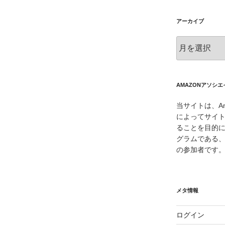
アーカイブ
ア
ー
カ
イ
ブ
AMAZONアソシ
当サイトは、Am
によってサイ
ることを目的
グラムである、
の参加者です
メタ情報
ログイン