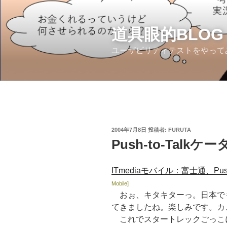
コ
ン
テ
道具眼的BLOG
ン
ユーザビリティテストをやって
ツ
へ
ス
キ
ッ
プ
投
2004年7月8日
投稿者:
FURUTA
稿
Push-to-Talk
日:
ITmediaモバイル：富士通、Pus
Mobile]
おぉ、キタキターっ。日本でもPu
てきましたね。楽しみです。カ
これでスタートレックごっこ