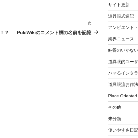
サイト更新
道具眼式速記
次
次
アンビエント
の
来！？
PukiWikiのコメント欄の名前を記憶
投
業界ニュース
稿
納得のいかな
道具眼的ユー
ハマるインタ
道具眼流お作
Place Oriented
その他
未分類
使いやすさ日