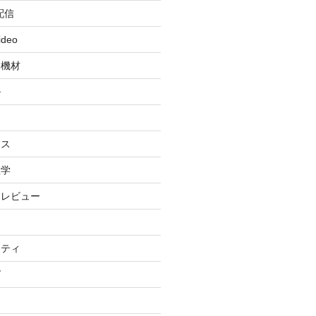
配信
ideo
・機材
ル
ィ
イス
理学
・レビュー
リティ
グ