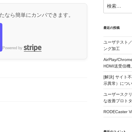
検
索:
たなら簡単にカンパできます。
最近の投稿
ユーザテスト／
ら
Powered by
ング加工
AirPlay/C
HDMI送受信機、j5
[解決] サイト
示異常）につ
ユーザースクリ
な改善プロト
RODECaste
最近のコメント