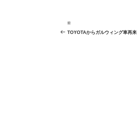
投
前
前
稿
の
TOYOTAからガルウィング車再
投
ナ
稿
ビ
ゲ
ー
シ
ョ
ン