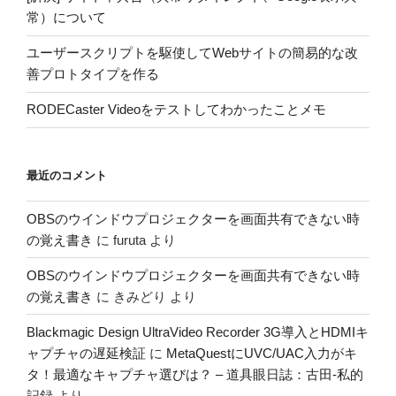
常）について
ユーザースクリプトを駆使してWebサイトの簡易的な改
善プロトタイプを作る
RODECaster Videoをテストしてわかったことメモ
最近のコメント
OBSのウインドウプロジェクターを画面共有できない時
の覚え書き
に
furuta
より
OBSのウインドウプロジェクターを画面共有できない時
の覚え書き
に
きみどり
より
Blackmagic Design UltraVideo Recorder 3G導入とHDMIキ
ャプチャの遅延検証
に
MetaQuestにUVC/UAC入力がキ
タ！最適なキャプチャ選びは？ – 道具眼日誌：古田-私的
記録
より