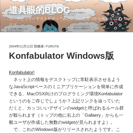
コ
道具眼的BLOG
ン
テ
ユーザビリティテストをやってみたい人に役立つかも知れないブ
ン
ログ
ツ
へ
ス
投
2004年11月11日
投稿者:
FURUTA
稿
キ
Konfabulator Windows版
日:
ッ
プ
Konfabulator!
ネット上の情報をデスクトップに常駐表示させるよう
なJavaScriptベースのミニアプリケーションを簡単に作成
できる、MacOSX向けのプログラミング環境Konfabulator
というのをご存じでしょうか？上記リンクを辿っていた
だくと、カッコいいデザインのwidgetと呼ばれるルール群
が観られます（トップの他に右上の「Gallaery」からも一
般ユーザが作成した無数のwidgetが見られますよ）。
で、これのWindows版がリリースされたようです。こ