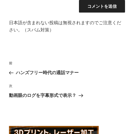
日本語が含まれない投稿は無視されますのでご注意くだ
さい。（スパム対策）
投
前
前
稿
の
ハンズフリー時代の通話マナー
ナ
投
ビ
稿
次
次
ゲ
の
動画眼のログを字幕形式で表示？
投
ー
稿
シ
ョ
ン