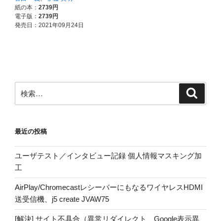
検
検
索
索:
最近の投稿
ユーザテスト／インタビュー記録 個人情報マスキング加
工
AirPlay/ChromecastレシーバーにもなるワイヤレスHDMI
送受信機、j5 create JVAW75
[解決] サイト不具合（異常リダイレクト、Google表示異