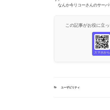
なんか今リコーさんのサーバ
この記事がお役に立っ
スマホか
カ
ユーザビリティ
テ
ゴ
リ
ー