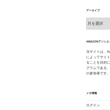
アーカイブ
ア
ー
カ
イ
ブ
AMAZONアソシ
当サイトは、Am
によってサイ
ることを目的
グラムである、
の参加者です
メタ情報
ログイン