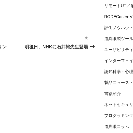
リモートUT／
RODECaster V
評価ノウハウ
次
次
道具眼製ツー
の
リン
明後日、NHKに石井裕先生登場
ユーザビリテ
投
稿
インターフェ
認知科学・心
製品ニュース
書籍紹介
ネットセキュ
プログラミン
道具眼コラム