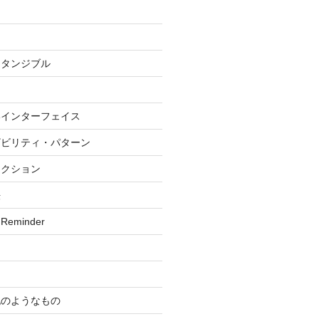
・タンジブル
いインターフェイス
ザビリティ・パターン
ラクション
法
 Reminder
記のようなもの