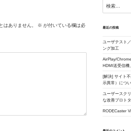
検
索:
とはありません。
※
が付いている欄は必
最近の投稿
ユーザテスト／
ング加工
AirPlay/C
HDMI送受信機、j5
[解決] サイト
示異常）につ
ユーザースクリ
な改善プロト
RODECaste
最近のコメント