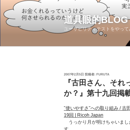
コ
ン
テ
道具眼的BLOG
ン
ユーザビリティテストをやって
ツ
へ
ス
キ
ッ
プ
投
2007年2月5日
投稿者:
FURUTA
稿
『古田さん、それ
日:
か？』第十九回掲
"使いやすさ"への取り組み / 
19回 | Ricoh Japan
うっかり月が明けちゃいまし
す。