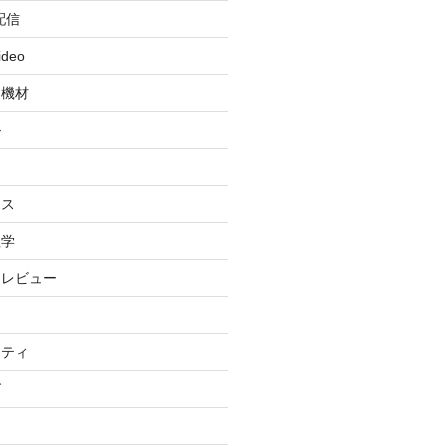
配信
ideo
・機材
ル
ィ
イス
理学
・レビュー
リティ
グ