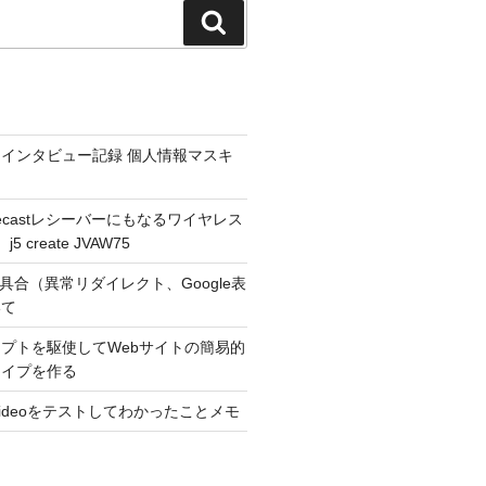
検
索
インタビュー記録 個人情報マスキ
hromecastレシーバーにもなるワイヤレス
 create JVAW75
不具合（異常リダイレクト、Google表
いて
プトを駆使してWebサイトの簡易的
タイプを作る
r Videoをテストしてわかったことメモ