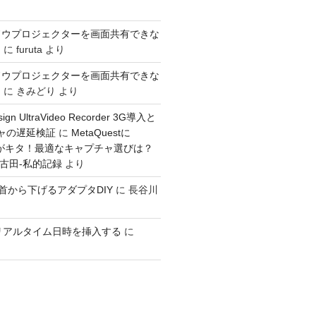
ドウプロジェクターを画面共有できな
き
に
furuta
より
ドウプロジェクターを画面共有できな
き
に
きみどり
より
sign UltraVideo Recorder 3G導入と
チャの遅延検証
に
MetaQuestに
入力がキタ！最適なキャプチャ選びは？
：古田-私的記録
より
GOを首から下げるアダプタDIY
に
長谷川
ioでリアルタイム日時を挿入する
に