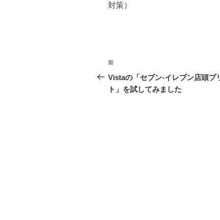
対策）
投
前
前
稿
の
Vistaの「セブン-イレブン店頭プ
投
ト」を試してみました
ナ
稿
ビ
ゲ
ー
シ
ョ
ン