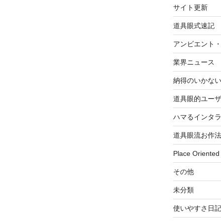
サイト更新
道具眼式速記
アンビエント
業界ニュース
納得のいかな
道具眼的ユー
ハマるインタ
道具眼流お作
Place Oriented
その他
未分類
使いやすさ日