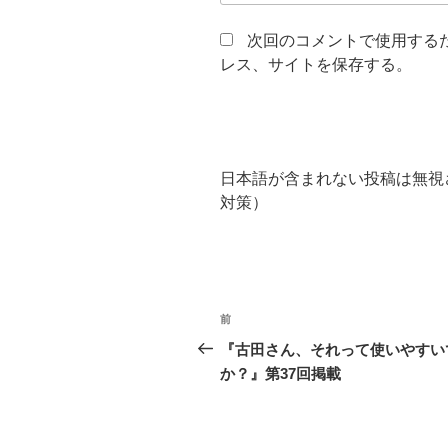
次回のコメントで使用する
レス、サイトを保存する。
日本語が含まれない投稿は無視
対策）
投
前
前
稿
の
『古田さん、それって使いやすい
投
か？』第37回掲載
ナ
稿
ビ