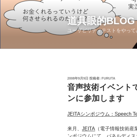
コ
ン
テ
道具眼的BLOG
ン
ユーザビリティテストをやって
ツ
へ
ス
キ
ッ
プ
投
2008年9月9日
投稿者:
FURUTA
稿
音声技術イベント
日:
ンに参加します
JEITAシンポジウム：Speech Techn
来月、
JEITA
（電子情報技術産
ンポジウムにて、パネルディス