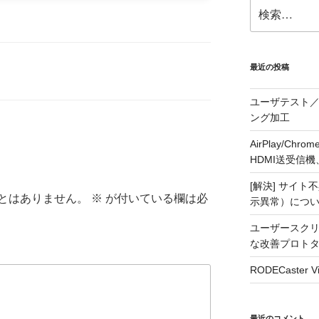
検
索:
最近の投稿
ユーザテスト／
ング加工
AirPlay/C
HDMI送受信機、j5
[解決] サイト
とはありません。
※
が付いている欄は必
示異常）につ
ユーザースクリ
な改善プロト
RODECaste
最近のコメント