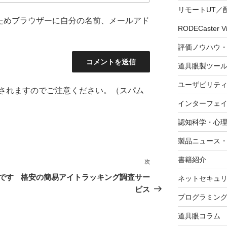
リモートUT／
ためブラウザーに自分の名前、メールアド
RODECaster V
評価ノウハウ
道具眼製ツー
ユーザビリテ
されますのでご注意ください。（スパム
インターフェ
認知科学・心
製品ニュース
書籍紹介
次
次
の
です
格安の簡易アイトラッキング調査サー
ネットセキュ
投
ビス
プログラミン
稿
道具眼コラム