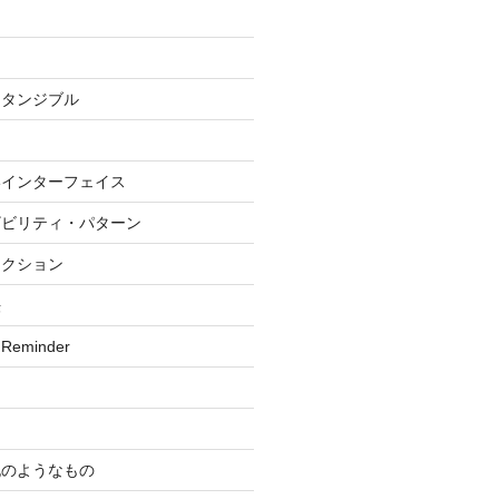
・タンジブル
いインターフェイス
ザビリティ・パターン
ラクション
法
 Reminder
記のようなもの