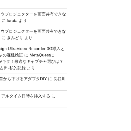
ドウプロジェクターを画面共有できな
き
に
furuta
より
ドウプロジェクターを画面共有できな
き
に
きみどり
より
sign UltraVideo Recorder 3G導入と
チャの遅延検証
に
MetaQuestに
入力がキタ！最適なキャプチャ選びは？
：古田-私的記録
より
GOを首から下げるアダプタDIY
に
長谷川
ioでリアルタイム日時を挿入する
に