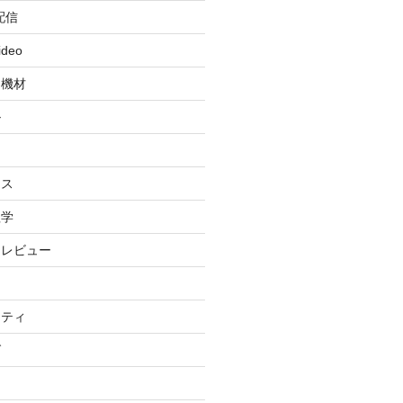
配信
ideo
・機材
ル
ィ
イス
理学
・レビュー
リティ
グ