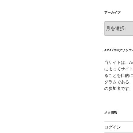
アーカイブ
ア
ー
カ
イ
ブ
AMAZONアソシ
当サイトは、Am
によってサイ
ることを目的
グラムである、
の参加者です
メタ情報
ログイン