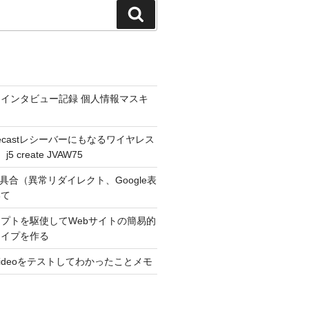
検
索
インタビュー記録 個人情報マスキ
hromecastレシーバーにもなるワイヤレス
 create JVAW75
不具合（異常リダイレクト、Google表
いて
プトを駆使してWebサイトの簡易的
タイプを作る
r Videoをテストしてわかったことメモ