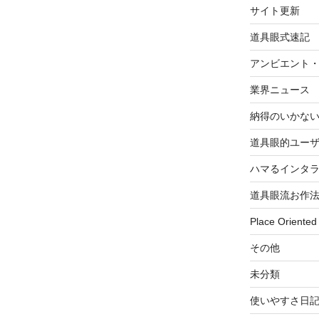
サイト更新
道具眼式速記
アンビエント
業界ニュース
納得のいかな
道具眼的ユー
ハマるインタ
道具眼流お作
Place Oriented
その他
未分類
使いやすさ日