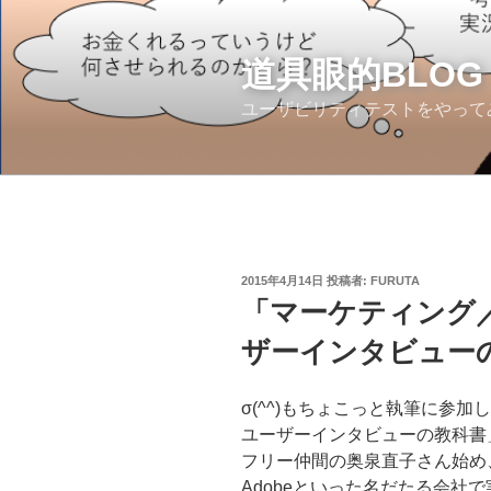
コ
ン
テ
道具眼的BLOG
ン
ユーザビリティテストをやって
ツ
へ
ス
キ
ッ
プ
投
2015年4月14日
投稿者:
FURUTA
稿
「マーケティング
日:
ザーインタビュー
σ(^^)もちょこっと執筆に参
ユーザーインタビューの教科書
フリー仲間の奥泉直子さん始め、
Adobeといった名だたる会社