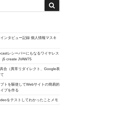
検
索
インタビュー記録 個人情報マスキ
hromecastレシーバーにもなるワイヤレス
 create JVAW75
不具合（異常リダイレクト、Google表
いて
プトを駆使してWebサイトの簡易的
タイプを作る
r Videoをテストしてわかったことメモ