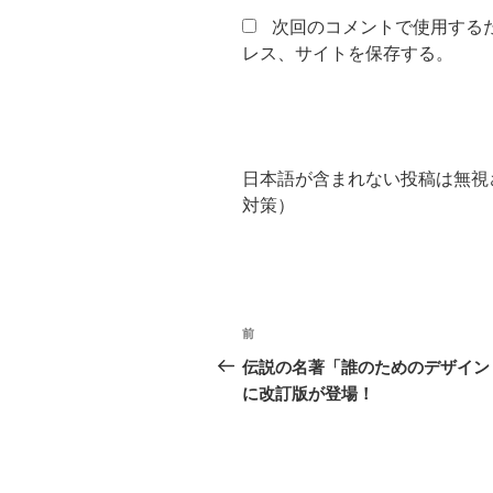
次回のコメントで使用する
レス、サイトを保存する。
日本語が含まれない投稿は無視
対策）
投
前
前
稿
の
伝説の名著「誰のためのデザイン
投
に改訂版が登場！
ナ
稿
ビ
ゲ