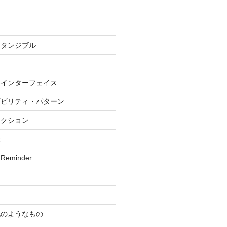
・タンジブル
いインターフェイス
ザビリティ・パターン
ラクション
法
 Reminder
記のようなもの