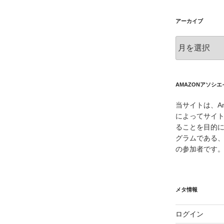
アーカイブ
ア
ー
カ
イ
ブ
AMAZONアソシ
当サイトは、Am
によってサイ
ることを目的
グラムである、
の参加者です
メタ情報
ログイン