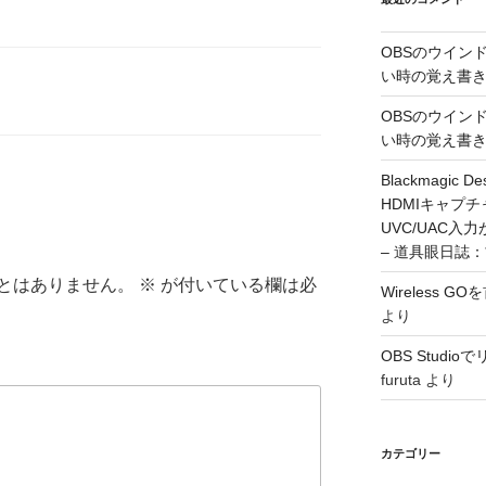
OBSのウイン
い時の覚え書
OBSのウイン
い時の覚え書
Blackmagic De
HDMIキャプ
UVC/UAC
– 道具眼日誌
とはありません。
※
が付いている欄は必
Wireless 
より
OBS Stud
furuta
より
カテゴリー