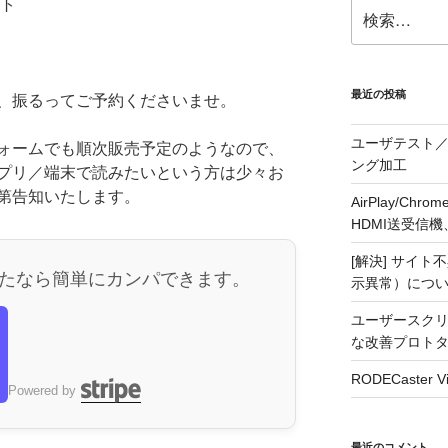
ント
検
索:
最近の投稿
、振るってご予約くださいませ。
ユーザテスト／
ォームでも順次販売予定のようなので、
ング加工
プリ／端末で読みたいという方は少々お
第告知いたします。
AirPlay/C
HDMI送受信機、j5
[解決] サイト
たなら簡単にカンパできます。
示異常）につ
ユーザースクリ
な改善プロト
RODECaste
ら
Powered by
最近のコメント