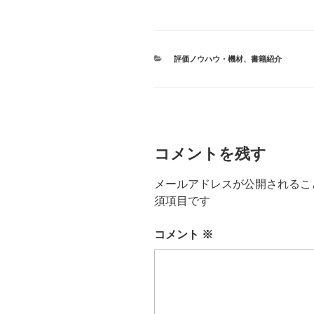
カ
評価ノウハウ・機材
、
書籍紹介
テ
ゴ
リ
ー
コメントを残す
メールアドレスが公開されるこ
須項目です
コメント
※