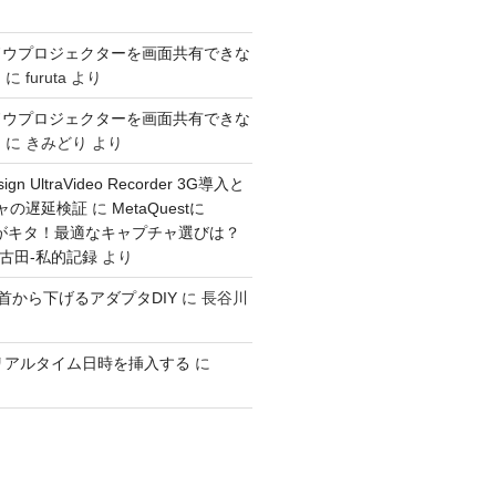
ドウプロジェクターを画面共有できな
き
に
furuta
より
ドウプロジェクターを画面共有できな
き
に
きみどり
より
sign UltraVideo Recorder 3G導入と
チャの遅延検証
に
MetaQuestに
入力がキタ！最適なキャプチャ選びは？
：古田-私的記録
より
GOを首から下げるアダプタDIY
に
長谷川
ioでリアルタイム日時を挿入する
に