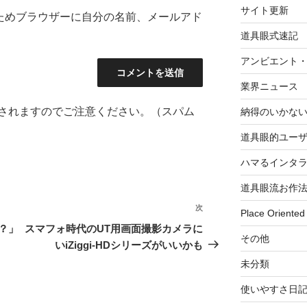
サイト更新
ためブラウザーに自分の名前、メールアド
道具眼式速記
アンビエント
業界ニュース
されますのでご注意ください。（スパム
納得のいかな
道具眼的ユー
ハマるインタ
道具眼流お作
次
次
Place Oriented
の
？」
スマフォ時代のUT用画面撮影カメラに
その他
投
いiZiggi-HDシリーズがいいかも
稿
未分類
使いやすさ日