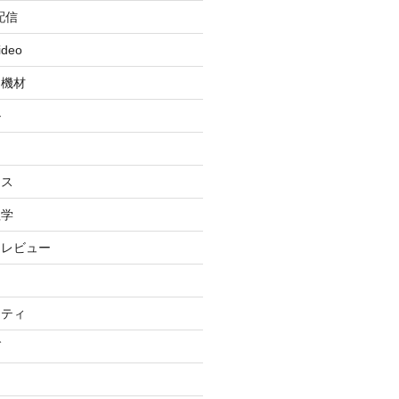
配信
ideo
・機材
ル
ィ
イス
理学
・レビュー
リティ
グ