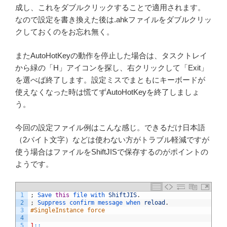
成し、これをダブルクリックすることで適用されます。
なので設定を書き換えた後は.ahkファイルをダブルクリッ
クしておくのをお忘れ無く。
またAutoHotKeyの動作を停止した場合は、タスクトレイ
から緑の「H」アイコンを探し、右クリックして「Exit」
を選べば終了します。設定ミスでまともにキーボードが
使えなくなった時は慌てずAutoHotKeyを終了しましょ
う。
今回の設定ファイル例はこんな感じ。できるだけ日本語
（2バイト文字）などは使わない方がトラブル軽減ですが
使う場合はファイルをShiftJISで保存するのがポイントの
ようです。
1
;
Save 
this
file 
with 
ShiftJIS
.
2
;
Suppress 
confirm 
message 
when 
reload
.
3
#SingleInstance force
4
5
1
::