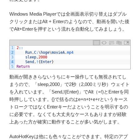
Windows Media Playerでは全画面表示切り替えはダブル
クリックまたはAlt + Enterのようなので、動画を開いた後
でAlt+Enterを押すという流れを自動化してみましょう。
1
2
::
2
Run
,
C
:
\
hoge
\
movieA
.
mp4
3
sleep
,
2000
4
Send
,
!
{
Enter
}
5
Return
動画が開ききらないうちにキー操作しても無視されてし
まうので、「sleep,2000」で2秒（2,000ミリ秒）ウェイト
を入れています。「Send,!{Enter}」でAlt（=!)とEnterを同
時押ししています。{}で括るのはe+n+t+e+rというキース
トロークではなくEnterキーだよということを明示するの
に必要です。なくても大丈夫なケースもありますが経験
上あった方が確実に動作することが多い気がします。
AutoHotKeyは他にも色々なことができます。特定のアプ