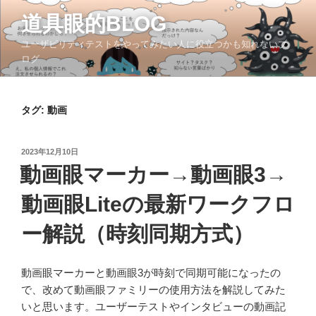
コ
道具眼的BLOG
ン
テ
ユーザビリティテストをやってみたい人に役立つかも知れないブ
ン
ログ
ツ
へ
ス
タグ:
動画
キ
ッ
投
2023年12月10日
プ
稿
動画眼マーカー→動画眼3→
日:
動画眼Liteの最新ワークフロ
ー解説（時刻同期方式）
動画眼マーカーと動画眼3が時刻で同期可能になったの
で、改めて動画眼ファミリーの使用方法を解説してみた
いと思います。ユーザーテストやインタビューの動画記