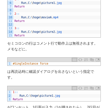
6
Run
,
C
:
\
hoge
\
picture1
.
jpg
7
Return
8
9
2
::
10
Run
,
C
:
\
hoge
\
movieA
.
mp4
11
Return
12
13
3
::
14
Run
,
C
:
\
hoge
\
picture2
.
jpg
15
Return
セミコロンの行はコメント行で動作上は無視されます。
メモなどに。
1
#SingleInstance force
は再読込時に確認ダイアログを出さないという指定で
す。
1
1
::
2
Run
,
C
:
\
hoge
\
picture1
.
jpg
3
Return
がワンセット。1行面が入力（1が押されたら）、2行目が