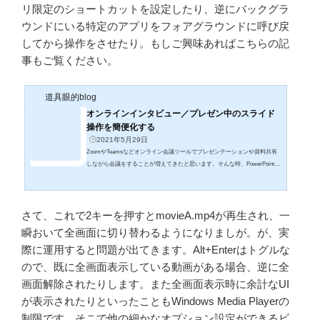
リ限定のショートカットを設定したり、逆にバックグラ
ウンドにいる特定のアプリをフォアグラウンドに呼び戻
してから操作をさせたり。もしご興味あればこちらの記
事もご覧ください。
道具眼的blog
オンラインインタビュー／プレゼン中のスライド
操作を簡便化する
2021年5月29日
ZoomやTeamsなどオンライン会議ツールでプレゼンテーションや資料共有
しながら会議をすることが増えてきたと思います。そんな時、PowerPointで
スライドを表示しつつ、Zoomでチャットコメントを読み書きしたり、さら
に予定表を確認したりWeb検索したりと様々なアプリケーションを併用して
デスクトップがわちゃわちゃしがちです。私もオンラインインタビュー等を
さて、これで2キーを押すとmovieA.mp4が再生され、一
する場合、資料提示用のパワポ、参加者プロフィールや予定表のExce、イ
ンタビューガイドのWord、Zoom/Teamsなどオンライン会議ツールのウイン
瞬おいて全画面に切り替わるようになりましが。が、実
ドウ、さらにはカメラ映像をOBS S...
際に運用すると問題が出てきます。Alt+Enterはトグルな
ので、既に全画面表示している動画がある場合、逆に全
画面解除されたりします。また全画面表示時に余計なUI
が表示されたりといったこともWindows Media Playerの
制限です。そこで他の細かなオプション設定ができるビ