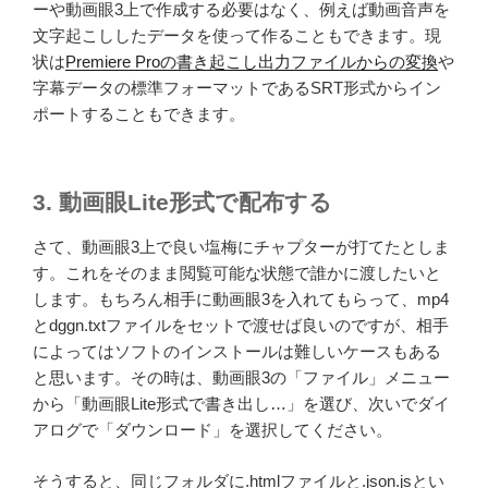
ーや動画眼3上で作成する必要はなく、例えば動画音声を
文字起こししたデータを使って作ることもできます。現
状は
Premiere Proの書き起こし出力ファイルからの変換
や
字幕データの標準フォーマットであるSRT形式からイン
ポートすることもできます。
3. 動画眼Lite形式で配布する
さて、動画眼3上で良い塩梅にチャプターが打てたとしま
す。これをそのまま閲覧可能な状態で誰かに渡したいと
します。もちろん相手に動画眼3を入れてもらって、mp4
とdggn.txtファイルをセットで渡せば良いのですが、相手
によってはソフトのインストールは難しいケースもある
と思います。その時は、動画眼3の「ファイル」メニュー
から「動画眼Lite形式で書き出し…」を選び、次いでダイ
アログで「ダウンロード」を選択してください。
そうすると、同じフォルダに.htmlファイルと.json.jsとい