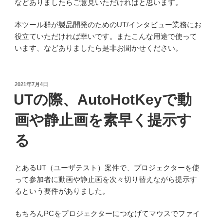
などありましたらご意見いただければと思います。
本ツール群が製品開発のためのUT/インタビュー業務にお
役立ていただければ幸いです。またこんな用途で使って
います、などありましたら是非お聞かせください。
投
2021年7月4日
稿
UTの際、AutoHotKeyで動
日:
画や静止画を素早く提示す
る
とあるUT（ユーザテスト）案件で、プロジェクターを使
って参加者に動画や静止画を次々切り替えながら提示す
るという要件がありました。
もちろんPCをプロジェクターにつなげてマウスでファイ