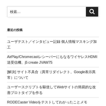
検
検
索
索:
最近の投稿
ユーザテスト／インタビュー記録 個人情報マスキング加
工
AirPlay/ChromecastレシーバーにもなるワイヤレスHDMI
送受信機、j5 create JVAW75
[解決] サイト不具合（異常リダイレクト、Google表示異
常）について
ユーザースクリプトを駆使してWebサイトの簡易的な改
善プロトタイプを作る
RODECaster Videoをテストしてわかったことメモ