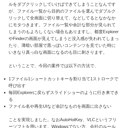
ルをダブクリックしていけばできてしまうことなんです
が、ファイル一覧から目的のファイルを選んでダブルク
リックして全画面に切り替えて、などしてるとなかなか
にモタつきます。ファイル一覧や余計な部分が見られて
しまうのもよろしくない場合もありますし、都度Explorer
やFinderの画面が見えてしまうと没入感が失われてしまっ
たり、薄暗い部屋で黒っぽいコンテンツを見ていた時に
いきなり真っ白な画面になるのも目に刺さります。
ということで、今回の案件では以下の方法で、
1ファイル1ショートカットキーを割り当て1ストロークで
呼び出す
毎回Explorerに戻らずスライドショーのように行き来でき
る
ファイル名や再生UIなど余計なものを画面に出さない
ことを実現しました。なおAutoHotKey、VLCというフリ
ーソフトを用います。Windowsでない方、会社のルール