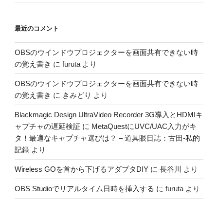
最近のコメント
OBSのウインドウプロジェクターを画面共有できない時
の覚え書き
に
furuta
より
OBSのウインドウプロジェクターを画面共有できない時
の覚え書き
に
きみどり
より
Blackmagic Design UltraVideo Recorder 3G導入とHDMIキ
ャプチャの遅延検証
に
MetaQuestにUVC/UAC入力がキ
タ！最適なキャプチャ選びは？ – 道具眼日誌：古田-私的
記録
より
Wireless GOを首から下げるアダプタDIY
に
長谷川
より
OBS Studioでリアルタイム日時を挿入する
に
furuta
より