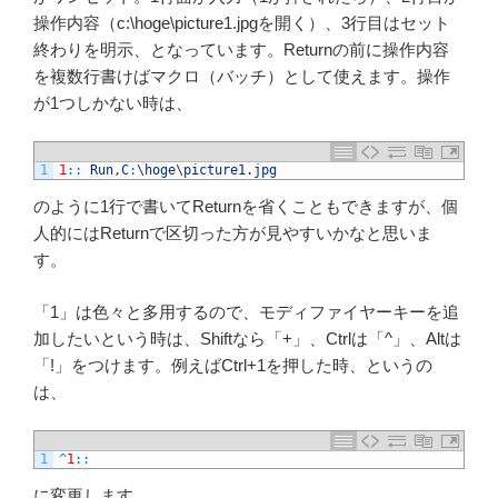
操作内容（c:\hoge\picture1.jpgを開く）、3行目はセット
終わりを明示、となっています。Returnの前に操作内容
を複数行書けばマクロ（バッチ）として使えます。操作
が1つしかない時は、
1
1
::
Run
,
C
:
\
hoge
\
picture1
.
jpg
のように1行で書いてReturnを省くこともできますが、個
人的にはReturnで区切った方が見やすいかなと思いま
す。
「1」は色々と多用するので、モディファイヤーキーを追
加したいという時は、Shiftなら「+」、Ctrlは「^」、Altは
「!」をつけます。例えばCtrl+1を押した時、というの
は、
1
^
1
::
に変更します。