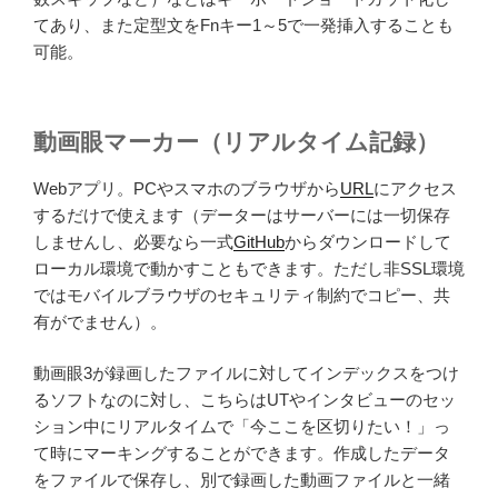
てあり、また定型文をFnキー1～5で一発挿入することも
可能。
動画眼マーカー（リアルタイム記録）
Webアプリ。PCやスマホのブラウザから
URL
にアクセス
するだけで使えます（データーはサーバーには一切保存
しませんし、必要なら一式
GitHub
からダウンロードして
ローカル環境で動かすこともできます。ただし非SSL環境
ではモバイルブラウザのセキュリティ制約でコピー、共
有がでません）。
動画眼3が録画したファイルに対してインデックスをつけ
るソフトなのに対し、こちらはUTやインタビューのセッ
ション中にリアルタイムで「今ここを区切りたい！」っ
て時にマーキングすることができます。作成したデータ
をファイルで保存し、別で録画した動画ファイルと一緒