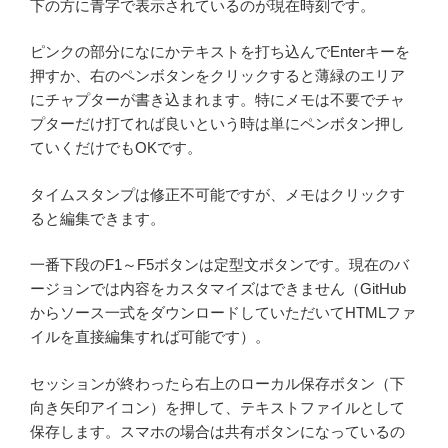
下の方に青字で表示されているのが現在時刻です。
ピンクの部分になにかテキストを打ち込んでEnterキーを
押すか、右のペンボタンをクリックすると薄緑のエリア
にチャプターが書き込まれます。特にメモは不要でチャ
プターだけ打てれば良いという時は単にペンボタン押し
ていくだけでもOKです。
タイムスタンプは修正不可能ですが、メモはクリックす
ると編集できます。
一番下段のF1～F5ボタンは定型文ボタンです。現在のバ
ージョンでは内容をカスタマイズはできません（GitHub
からソース一式をダウンロードしていただいてHTMLファ
イルを直接編集すれば可能です）。
セッションが終わったら右上のローカル保存ボタン（下
向き矢印アイコン）を押して、テキストファイルとして
保存します。スマホの場合は共有ボタンになっているの