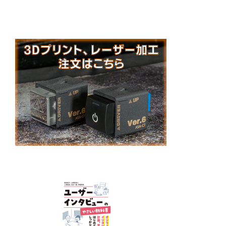
稿
シ
ョ
ン