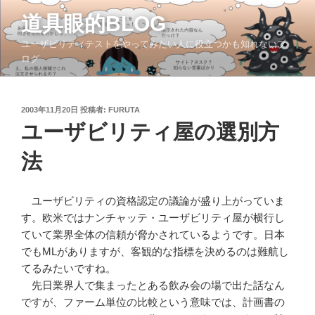
コ
道具眼的BLOG
ン
テ
ユーザビリティテストをやってみたい人に役立つかも知れないブ
ン
ログ
ツ
へ
ス
投
2003年11月20日
投稿者:
FURUTA
稿
キ
ユーザビリティ屋の選別方
日:
ッ
法
プ
ユーザビリティの資格認定の議論が盛り上がっていま
す。欧米ではナンチャッテ・ユーザビリティ屋が横行し
ていて業界全体の信頼が脅かされているようです。日本
でもMLがありますが、客観的な指標を決めるのは難航し
てるみたいですね。
先日業界人で集まったとある飲み会の場で出た話なん
ですが、ファーム単位の比較という意味では、計画書の