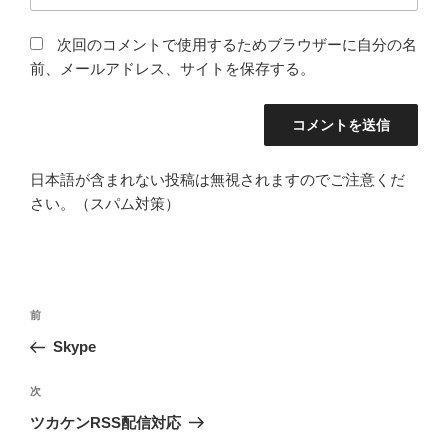
次回のコメントで使用するためブラウザーに自分の名
前、メールアドレス、サイトを保存する。
日本語が含まれない投稿は無視されますのでご注意くだ
さい。（スパム対策）
投
前
前
稿
の
Skype
ナ
投
ビ
稿
次
次
ゲ
の
ツカケンRSS配信対応
投
ー