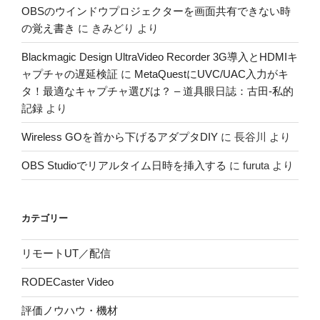
OBSのウインドウプロジェクターを画面共有できない時
の覚え書き
に
きみどり
より
Blackmagic Design UltraVideo Recorder 3G導入とHDMIキ
ャプチャの遅延検証
に
MetaQuestにUVC/UAC入力がキ
タ！最適なキャプチャ選びは？ – 道具眼日誌：古田-私的
記録
より
Wireless GOを首から下げるアダプタDIY
に
長谷川
より
OBS Studioでリアルタイム日時を挿入する
に
furuta
より
カテゴリー
リモートUT／配信
RODECaster Video
評価ノウハウ・機材