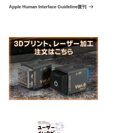
ゲ
の
Apple Human Interface Guideline復刊
投
ー
稿
シ
ョ
ン