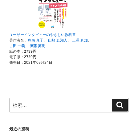
検
検
索
索:
最近の投稿