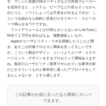
す。マシンに直接USBオーディオなどの外部スピーカー
を追加すると、システム・ビープなどの音もそっちから
出たりと、ソフトによっては不具合が出るんですが、こ
ういう仕組みなら純粋に音楽だけをリモート・スピーカ
ーで鳴らせるワケですね。
ファイアウォールとかUSBとかいらないからAirTuneに
特化て１万円を切ればなぁ。複数個欲しいもの。
Appleがユーザビリティ・ラボを閉鎖したりしたと聞
き、あそこの評価プロセスに興味を失って久しいです
が、こういう製品デザイン、というよりユーザ・エクス
ペリエンス・デザインをするプロセスって興味あります
ね。既存のユーザビリティ業界でやられている要求分析
だとかそういうものと根本的に違ったアプローチをして
るんじゃないか、とすら感じます。
この記事がお役に立ったなら簡単にカンパ
できます。