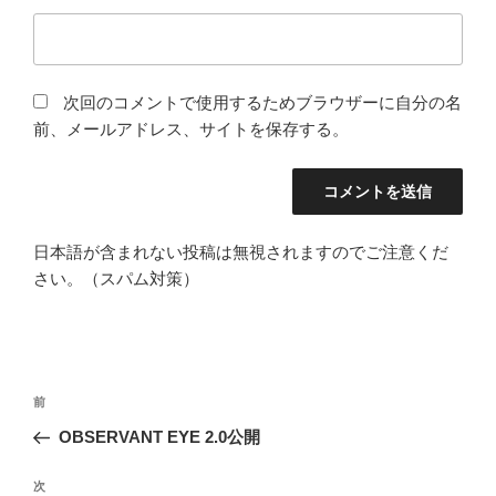
次回のコメントで使用するためブラウザーに自分の名
前、メールアドレス、サイトを保存する。
日本語が含まれない投稿は無視されますのでご注意くだ
さい。（スパム対策）
投
前
前
稿
の
OBSERVANT EYE 2.0公開
ナ
投
ビ
稿
次
次