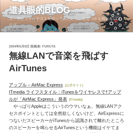
コ
道具眼的BLOG
ン
テ
ユーザビリティテストをやってみたい人に役立つかも知れないブ
ン
ログ
ツ
へ
ス
投
2004年6月8日
投稿者:
FURUTA
稿
キ
無線LANで音楽を飛ばす
日:
ッ
AirTunes
プ
アップル – AirMac Express
[公式サイト]
ITmedia ライフスタイル：iTunesをワイヤレスで†アップ
ルが「AirMac Express」発表
[ITmedia]
やっぱりAppleはこういうのウマいなぁ。無線LANアク
セスポイントとしては全然欲しくないけど、AirExpressに
つないだスピーカーがiTunesから認識されて離れたところ
のスピーカーを鳴らせるAirTunesという機能はイケてま