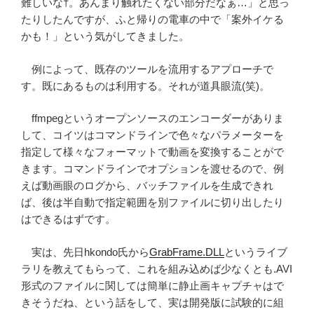
難しいな†。あんまり触れたくない部分だなぁ…」と思っ
たりしたんですが、ふと帰りの電車の中で「案外イケる
かも！」という気がしてきました。
例によって、既存のツールを流用するアプローチで
す。既にあるものは利用する。それが道具眼流(笑)。
ffmpegというオープンソースのエンコーダーがありま
して、コイツはコマンドラインで色々なパラメーターを
指定して様々なフォーマットで動画を変換することがで
きます。コマンドラインでオプションを渡せるので、例
えば動画眼のログから、バッチファイルを生成できれ
ば、後は半自動で指定範囲を別ファイルに切り出したり
はできるはずです。
実は、先日hkondo氏から
GrabFrame.DLL
というライブ
ラリを教えてもらって、これを組み込めば少なくとも.AVI
形式のファイルに関しては簡単に静止画キャプチャはで
きそうだね、という話をして、実は開発版に試験的に組