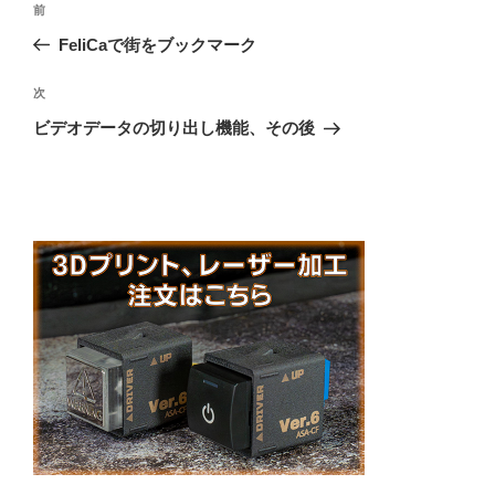
前
前
稿
の
FeliCaで街をブックマーク
ナ
投
ビ
稿
次
次
ゲ
の
ビデオデータの切り出し機能、その後
投
ー
稿
シ
ョ
ン