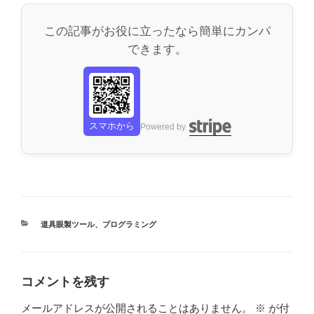
この記事がお役に立ったなら簡単にカンパ
できます。
スマホから
Powered by
カ
道具眼製ツール
、
プログラミング
テ
ゴ
リ
ー
コメントを残す
メールアドレスが公開されることはありません。
※
が付