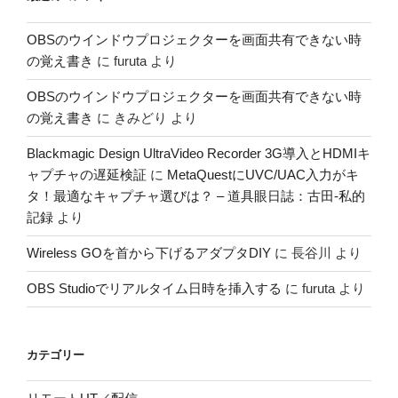
OBSのウインドウプロジェクターを画面共有できない時
の覚え書き
に
furuta
より
OBSのウインドウプロジェクターを画面共有できない時
の覚え書き
に
きみどり
より
Blackmagic Design UltraVideo Recorder 3G導入とHDMIキ
ャプチャの遅延検証
に
MetaQuestにUVC/UAC入力がキ
タ！最適なキャプチャ選びは？ – 道具眼日誌：古田-私的
記録
より
Wireless GOを首から下げるアダプタDIY
に
長谷川
より
OBS Studioでリアルタイム日時を挿入する
に
furuta
より
カテゴリー