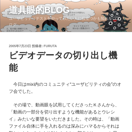
コ
道具眼的BLOG
ン
テ
ユーザビリティテストをやってみたい人に役立つかも知れないブ
ン
ログ
ツ
へ
ス
投
2005年7月23日
投稿者:
FURUTA
稿
キ
ビデオデータの切り出し機
日:
ッ
能
プ
今日はmixi内のコミュニティ“ユーザビリティの会”のオ
フ会でした。
その場で、動画眼を試用してくださったＫさんから、
「動画の一部分を切り出すような機能があるとウレシ
イ」みたいな要望をいただきました。その時は、「動画
ファイル自体に手を入れるのは深みにハマるからそれは