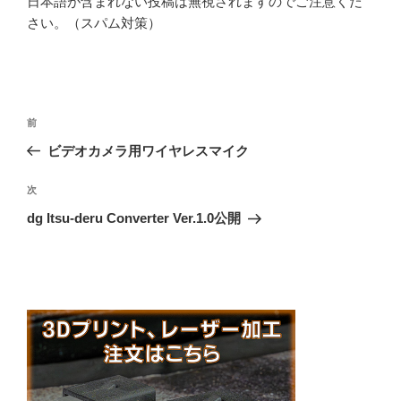
日本語が含まれない投稿は無視されますのでご注意くだ
さい。（スパム対策）
投
前
前
稿
の
ビデオカメラ用ワイヤレスマイク
ナ
投
ビ
稿
次
次
ゲ
の
dg Itsu-deru Converter Ver.1.0公開
投
ー
稿
シ
ョ
ン