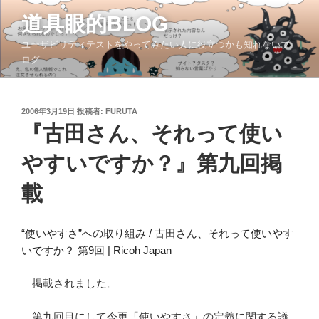
コ
道具眼的BLOG
ン
テ
ユーザビリティテストをやってみたい人に役立つかも知れないブ
ン
ログ
ツ
へ
ス
投
2006年3月19日
投稿者:
FURUTA
稿
キ
『古田さん、それって使い
日:
ッ
やすいですか？』第九回掲
プ
載
“使いやすさ”への取り組み / 古田さん、それって使いやす
いですか？ 第9回 | Ricoh Japan
掲載されました。
第九回目にして今更「使いやすさ」の定義に関する議