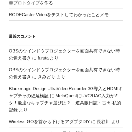
善プロトタイプを作る
RODECaster Videoをテストしてわかったことメモ
最近のコメント
OBSのウインドウプロジェクターを画面共有できない時
の覚え書き
に
furuta
より
OBSのウインドウプロジェクターを画面共有できない時
の覚え書き
に
きみどり
より
Blackmagic Design UltraVideo Recorder 3G導入とHDMIキ
ャプチャの遅延検証
に
MetaQuestにUVC/UAC入力がキ
タ！最適なキャプチャ選びは？ – 道具眼日誌：古田-私的
記録
より
Wireless GOを首から下げるアダプタDIY
に
長谷川
より