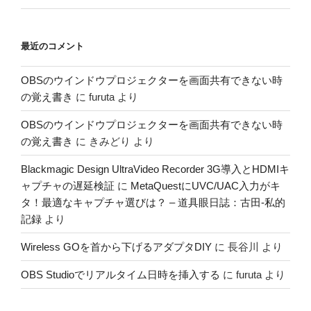
最近のコメント
OBSのウインドウプロジェクターを画面共有できない時
の覚え書き
に
furuta
より
OBSのウインドウプロジェクターを画面共有できない時
の覚え書き
に
きみどり
より
Blackmagic Design UltraVideo Recorder 3G導入とHDMIキ
ャプチャの遅延検証
に
MetaQuestにUVC/UAC入力がキ
タ！最適なキャプチャ選びは？ – 道具眼日誌：古田-私的
記録
より
Wireless GOを首から下げるアダプタDIY
に
長谷川
より
OBS Studioでリアルタイム日時を挿入する
に
furuta
より