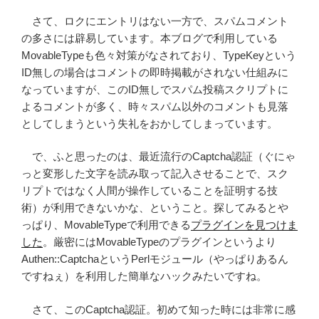
さて、ロクにエントリはない一方で、スパムコメント
の多さには辟易しています。本ブログで利用している
MovableTypeも色々対策がなされており、TypeKeyという
ID無しの場合はコメントの即時掲載がされない仕組みに
なっていますが、このID無しでスパム投稿スクリプトに
よるコメントが多く、時々スパム以外のコメントも見落
としてしまうという失礼をおかしてしまっています。
で、ふと思ったのは、最近流行のCaptcha認証（ぐにゃ
っと変形した文字を読み取って記入させることで、スク
リプトではなく人間が操作していることを証明する技
術）が利用できないかな、ということ。探してみるとや
っぱり、MovableTypeで利用できる
プラグインを見つけま
した
。厳密にはMovableTypeのプラグインというより
Authen::CaptchaというPerlモジュール（やっぱりあるん
ですねぇ）を利用した簡単なハックみたいですね。
さて、このCaptcha認証。初めて知った時には非常に感