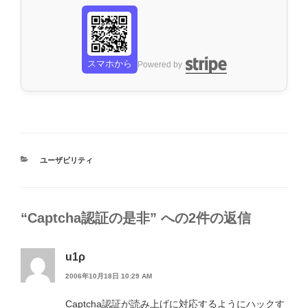
スマホから
Powered by
カ
ユーザビリティ
テ
ゴ
リ
ー
“Captcha認証の是非” への2件の返信
u1ρ
2006年10月18日 10:29 AM
Captcha認証が読み上げに対応するようにハックす