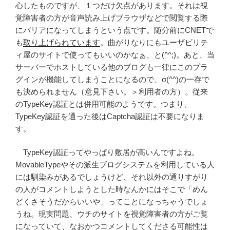
心したものですが、１つだけ欠点があります。それは視
覚障害者の方が音声読み上げブラウザなどで閲覧する際
にバリアになってしまうという点です。随分前にCNETで
も
取り上げられています
。曲がりなりにもユーザビリテ
ィ屋のサイトで使ってもいいのかなぁ、と(^^;)。あと、当
サーバーでホストしている他のブログも一律にこのプラ
グインが機能してしまうことになるので、σ(^^)の一存で
も決められません（意見下さい。＞利用者の方）。従来
のTypeKey認証とは併用可能のようです。つまり、
TypeKey認証を通った後はCaptcha認証は不要になりま
す。
TypeKey認証ってやっぱり敷居が高いんですよね。
MovableTypeやその派生ブログシステムを利用している人
には馴染みがあるでしょうけど、それ以外の通りすがり
の人がコメントしようとした時なんかにはそこで「めん
どくさそうだからいいや」ってことになっちゃうでしょ
うね。現実問題、ウチのサイトを視覚障害者の方がご覧
になっていて、なおかつコメントしてくださる可能性は