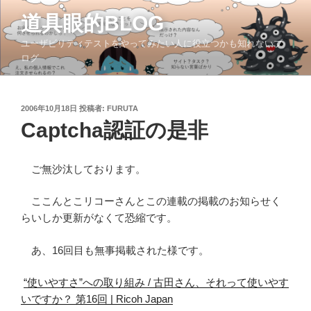
コ
道具眼的BLOG
ン
テ
ユーザビリティテストをやってみたい人に役立つかも知れないブ
ン
ログ
ツ
へ
ス
投
2006年10月18日
投稿者:
FURUTA
稿
キ
Captcha認証の是非
日:
ッ
プ
ご無沙汰しております。
ここんとこリコーさんとこの連載の掲載のお知らせく
らいしか更新がなくて恐縮です。
あ、16回目も無事掲載された様です。
“使いやすさ”への取り組み / 古田さん、それって使いやす
いですか？ 第16回 | Ricoh Japan