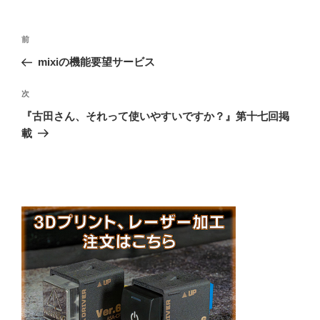
投
前
前
稿
の
mixiの機能要望サービス
ナ
投
ビ
稿
次
次
ゲ
の
『古田さん、それって使いやすいですか？』第十七回掲
投
ー
載
稿
シ
ョ
ン