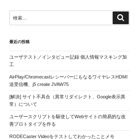
検
検
索
索:
最近の投稿
ユーザテスト／インタビュー記録 個人情報マスキング加
工
AirPlay/ChromecastレシーバーにもなるワイヤレスHDMI
送受信機、j5 create JVAW75
[解決] サイト不具合（異常リダイレクト、Google表示異
常）について
ユーザースクリプトを駆使してWebサイトの簡易的な改
善プロトタイプを作る
RODECaster Videoをテストしてわかったことメモ