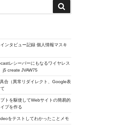
検
索
インタビュー記録 個人情報マスキ
hromecastレシーバーにもなるワイヤレス
 create JVAW75
不具合（異常リダイレクト、Google表
いて
プトを駆使してWebサイトの簡易的
タイプを作る
r Videoをテストしてわかったことメモ