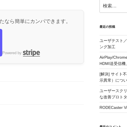
検
索:
たなら簡単にカンパできます。
最近の投稿
ユーザテスト／
ング加工
ら
Powered by
AirPlay/C
HDMI送受信機、j5
[解決] サイト
示異常）につ
ユーザースクリ
な改善プロト
RODECaste
最近のコメント