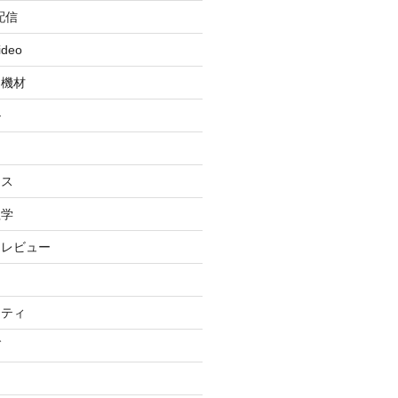
配信
ideo
・機材
ル
ィ
イス
理学
・レビュー
リティ
グ