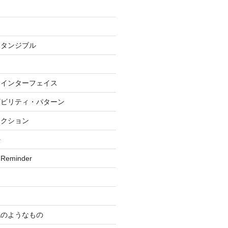
・タンジブル
いインターフェイス
ザビリティ・パターン
ラクション
法
 Reminder
記のようなもの