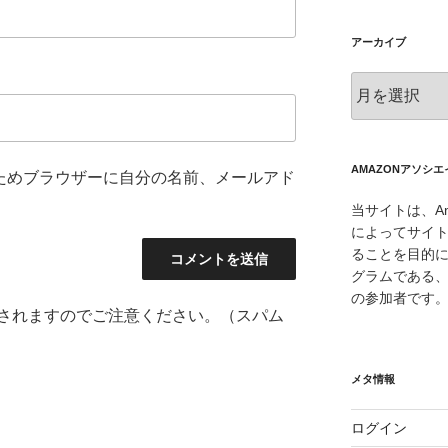
アーカイブ
ア
ー
カ
イ
ブ
AMAZONアソシ
ためブラウザーに自分の名前、メールアド
当サイトは、Am
によってサイ
ることを目的
グラムである、
の参加者です
されますのでご注意ください。（スパム
メタ情報
ログイン