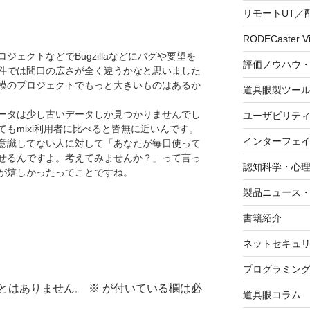
リモートUT／
RODECaster V
ェクトなどでBugzillaなどにバグや要望を
評価ノウハウ
件では間口の広さが全く違うかなと思いました
模のプロジェクトでもっと大きいものはあるか
道具眼製ツー
ータは少し古いデータしか見つかりませんでし
ユーザビリテ
もmixi利用者に比べると皆無に近いんです。
インターフェ
意識してない人に対して「あなたが毎日使って
せるんですよ。考えてみませんか？」って言っ
認知科学・心
が嬉しかったってことですね。
製品ニュース
書籍紹介
ネットセキュ
プログラミン
とはありません。
※
が付いている欄は必
道具眼コラム