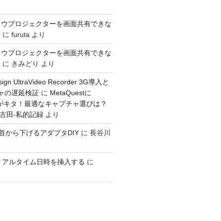
ドウプロジェクターを画面共有できな
き
に
furuta
より
ドウプロジェクターを画面共有できな
き
に
きみどり
より
sign UltraVideo Recorder 3G導入と
チャの遅延検証
に
MetaQuestに
入力がキタ！最適なキャプチャ選びは？
：古田-私的記録
より
GOを首から下げるアダプタDIY
に
長谷川
ioでリアルタイム日時を挿入する
に