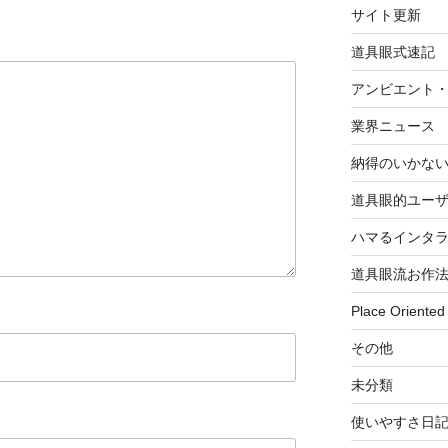
サイト更新
道具眼式速記
アンビエント
業界ニュース
納得のいかな
道具眼的ユー
ハマるインタ
道具眼流お作
Place Oriented
その他
未分類
使いやすさ日