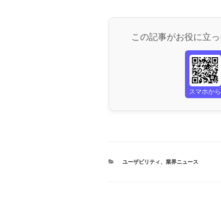
この記事がお役に立っ
スマホか
カ
ユーザビリティ
、
業界ニュース
テ
ゴ
リ
ー