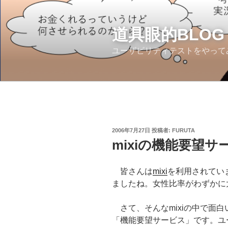
コ
ン
テ
道具眼的BLOG
ン
ユーザビリティテストをやって
ツ
へ
ス
キ
ッ
プ
投
2006年7月27日
投稿者:
FURUTA
稿
mixiの機能要望サ
日:
皆さんは
mixi
を利用されてい
ましたね。女性比率がわずかに
さて、そんなmixiの中で面
「機能要望サービス」です。ユー