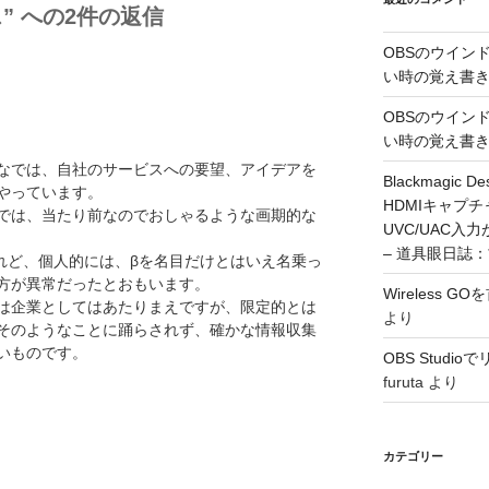
ス” への2件の返信
OBSのウイン
い時の覚え書
OBSのウイン
い時の覚え書
なでは、自社のサービスへの要望、アイデアを
Blackmagic De
やっています。
HDMIキャプ
では、当たり前なのでおしゃるような画期的な
UVC/UAC
– 道具眼日誌
けれど、個人的には、βを名目だけとはいえ名乗っ
方が異常だったとおもいます。
Wireless 
は企業としてはあたりまえですが、限定的とは
より
そのようなことに踊らされず、確かな情報収集
いものです。
OBS Stud
furuta
より
カテゴリー