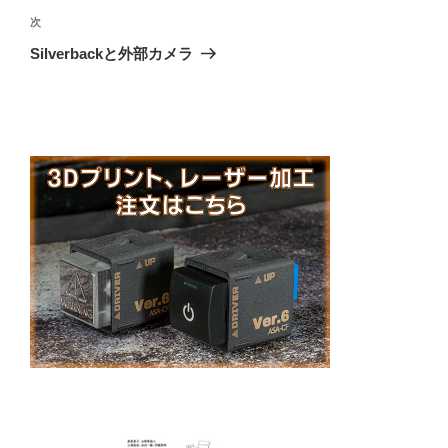
ゲ
次
次
の
ー
Silverbackと外部カメラ
投
シ
稿
ョ
ン