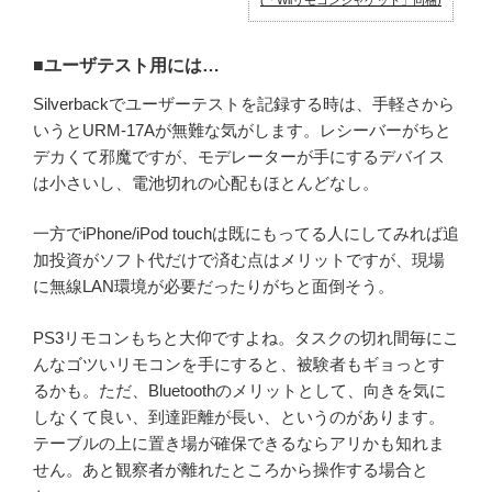
■ユーザテスト用には…
Silverbackでユーザーテストを記録する時は、手軽さから
いうとURM-17Aが無難な気がします。レシーバーがちと
デカくて邪魔ですが、モデレーターが手にするデバイス
は小さいし、電池切れの心配もほとんどなし。
一方でiPhone/iPod touchは既にもってる人にしてみれば追
加投資がソフト代だけで済む点はメリットですが、現場
に無線LAN環境が必要だったりがちと面倒そう。
PS3リモコンもちと大仰ですよね。タスクの切れ間毎にこ
んなゴツいリモコンを手にすると、被験者もギョっとす
るかも。ただ、Bluetoothのメリットとして、向きを気に
しなくて良い、到達距離が長い、というのがあります。
テーブルの上に置き場が確保できるならアリかも知れま
せん。あと観察者が離れたところから操作する場合と