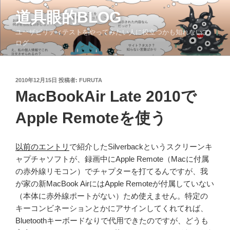
コ
道具眼的BLOG
ン
テ
ユーザビリティテストをやってみたい人に役立つかも知れないブ
ン
ログ
ツ
へ
ス
投
2010年12月15日
投稿者:
FURUTA
稿
キ
MacBookAir Late 2010で
日:
ッ
Apple Remoteを使う
プ
以前のエントリ
で紹介したSilverbackというスクリーンキ
ャプチャソフトが、録画中にApple Remote（Macに付属
の赤外線リモコン）でチャプターを打てるんですが、我
が家の新MacBook AirにはApple Remoteが付属していない
（本体に赤外線ポートがない）ため使えません。特定の
キーコンビネーションとかにアサインしてくれてれば、
Bluetoothキーボードなりで代用できたのですが、どうも