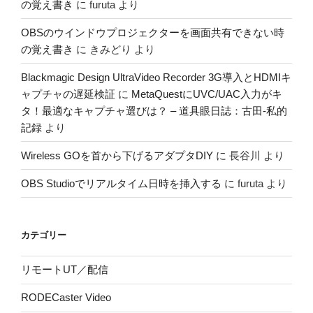
の覚え書き
に
furuta
より
OBSのウインドウプロジェクターを画面共有できない時
の覚え書き
に
きみどり
より
Blackmagic Design UltraVideo Recorder 3G導入とHDMIキ
ャプチャの遅延検証
に
MetaQuestにUVC/UAC入力がキ
タ！最適なキャプチャ選びは？ – 道具眼日誌：古田-私的
記録
より
Wireless GOを首から下げるアダプタDIY
に
長谷川
より
OBS Studioでリアルタイム日時を挿入する
に
furuta
より
カテゴリー
リモートUT／配信
RODECaster Video