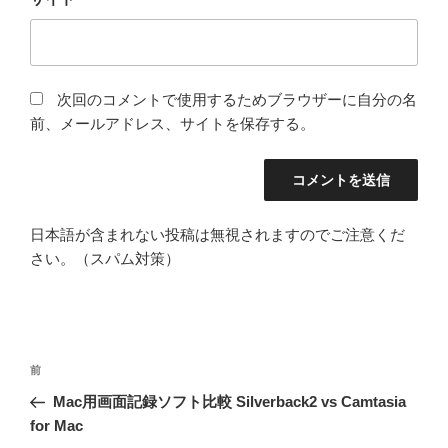
次回のコメントで使用するためブラウザーに自分の名
前、メールアドレス、サイトを保存する。
日本語が含まれない投稿は無視されますのでご注意くだ
さい。（スパム対策）
投
前
前
稿
の
Mac用画面記録ソフト比較 Silverback2 vs Camtasia
ナ
投
for Mac
ビ
稿