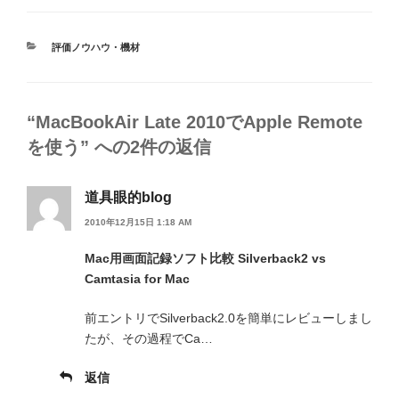
カ
評価ノウハウ・機材
テ
ゴ
リ
ー
“MacBookAir Late 2010でApple Remote
を使う” への2件の返信
道具眼的blog
2010年12月15日 1:18 AM
Mac用画面記録ソフト比較 Silverback2 vs
Camtasia for Mac
前エントリでSilverback2.0を簡単にレビューしまし
たが、その過程でCa…
返信