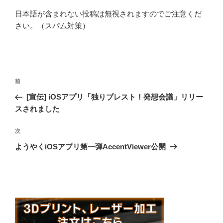
日本語が含まれない投稿は無視されますのでご注意くだ
さい。（スパム対策）
投
前
前
稿
の
[宣伝] iOSアプリ「独りブレスト！発想会議」リリー
ナ
投
スされました
ビ
稿
ゲ
次
次
の
ー
ようやくiOSアプリ第一弾AccentViewer公開
投
シ
稿
ョ
ン