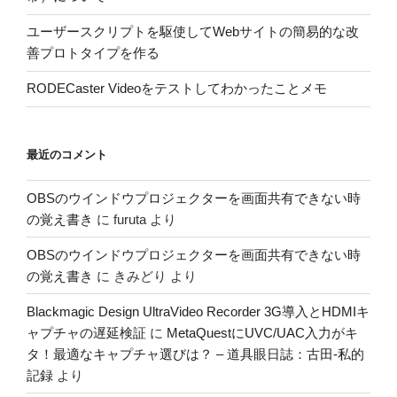
ユーザースクリプトを駆使してWebサイトの簡易的な改
善プロトタイプを作る
RODECaster Videoをテストしてわかったことメモ
最近のコメント
OBSのウインドウプロジェクターを画面共有できない時
の覚え書き
に
furuta
より
OBSのウインドウプロジェクターを画面共有できない時
の覚え書き
に
きみどり
より
Blackmagic Design UltraVideo Recorder 3G導入とHDMIキ
ャプチャの遅延検証
に
MetaQuestにUVC/UAC入力がキ
タ！最適なキャプチャ選びは？ – 道具眼日誌：古田-私的
記録
より