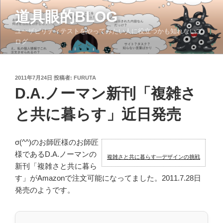
コ
道具眼的BLOG
ン
テ
ユーザビリティテストをやってみたい人に役立つかも知れないブ
ン
ログ
ツ
へ
ス
投
2011年7月24日
投稿者:
FURUTA
稿
キ
D.A.ノーマン新刊「複雑さ
日:
ッ
と共に暮らす」近日発売
プ
σ(^^)のお師匠様のお師匠
様であるD.A.ノーマンの
複雑さと共に暮らす―デザインの挑戦
新刊「複雑さと共に暮ら
す」がAmazonで注文可能になってました。2011.7.28日
発売のようです。