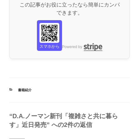
この記事がお役に立ったなら簡単にカンパ
できます。
スマホから
Powered by
カ
書籍紹介
テ
ゴ
リ
ー
“D.A.ノーマン新刊「複雑さと共に暮ら
す」近日発売” への2件の返信