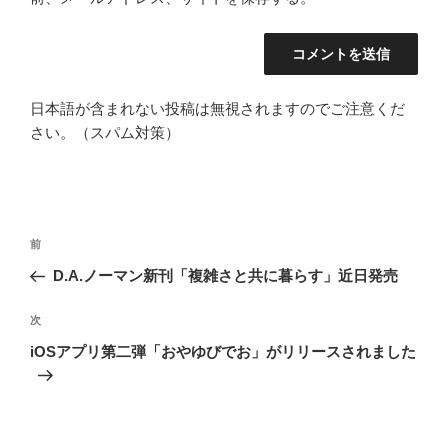
日本語が含まれない投稿は無視されますのでご注意くだ
さい。（スパム対策）
投
前
前
稿
の
D.A.ノーマン新刊「複雑さと共に暮らす」近日発売
ナ
投
ビ
稿
次
次
ゲ
の
iOSアプリ第二弾「おやゆびでお」がリリースされました
投
ー
稿
シ
ョ