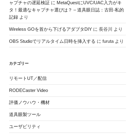
ャプチャの遅延検証
に
MetaQuestにUVC/UAC入力がキ
タ！最適なキャプチャ選びは？ – 道具眼日誌：古田-私的
記録
より
Wireless GOを首から下げるアダプタDIY
に
長谷川
より
OBS Studioでリアルタイム日時を挿入する
に
furuta
より
カテゴリー
リモートUT／配信
RODECaster Video
評価ノウハウ・機材
道具眼製ツール
ユーザビリティ