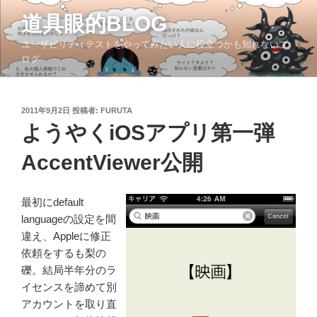
コ
道具眼的BLOG
ン
テ
ユーザビリティテストをやってみたい人に役立つかも知れないブ
ン
ログ
ツ
へ
ス
投
2011年9月2日
投稿者:
FURUTA
稿
キ
ようやくiOSアプリ第一弾
日:
ッ
AccentViewer公開
プ
最初にdefault
languageの設定を間
違え、Appleに修正
依頼をするも梨の
礫。結局半年分のラ
イセンスを諦めて別
アカウントを取り直