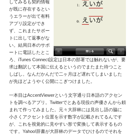
してみるも契約情報
が既に存在するとい
うエラーが出て有料
アプリ設定ができ
ず、これまたサポー
トに出して返事がな
い。結局日本のサポ
ートに電話したとこ
ろ、iTunes Connect設定は日本の部署では触れないが、要
求は翻訳して本国に伝えるというのでまたまた待つこと
しばし。なんだかんだで二ヶ月ほど遅れてしまいました
が先ほどようやく公開にこぎつけました。
一本目はAccentViewerという文字通り日本語のアクセン
トを調べるアプリ。Twitterでとある現役の声優さんから頼
まれて作ってみました。元々大辞林には見出し語の脇に
小さくアクセント位置を示す数字が記載されてるんです
が、これを視覚的に見やすい形で変換して表示するもの
です。Yahoo!辞書が大辞林のデータでひけるのでそれを