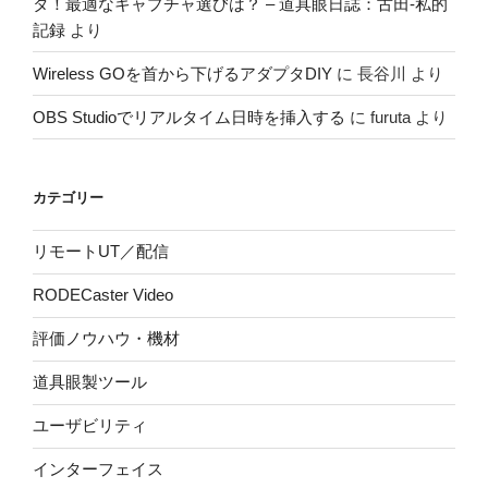
タ！最適なキャプチャ選びは？ – 道具眼日誌：古田-私的
記録
より
Wireless GOを首から下げるアダプタDIY
に
長谷川
より
OBS Studioでリアルタイム日時を挿入する
に
furuta
より
カテゴリー
リモートUT／配信
RODECaster Video
評価ノウハウ・機材
道具眼製ツール
ユーザビリティ
インターフェイス