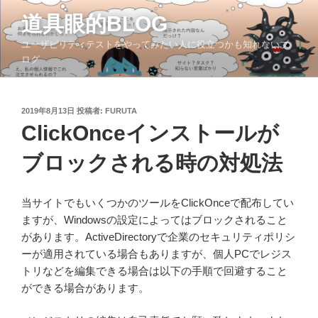
コ
道具眼的BLOG
ン
テ
ユーザビリティテストをやってみたい人に役立つかも知れないブ
ン
ログ
ツ
へ
ス
投
2019年8月13日
投稿者:
FURUTA
稿
キ
ClickOnceインストールが
日:
ッ
ブロックされる時の対処法
プ
当サイトでもいくつかのツールをClickOnceで配布してい
ますが、Windowsの設定によってはブロックされること
があります。ActiveDirectoryで企業のセキュリティポリシ
ーが適用されている場合もありますが、個人PCでレジス
トリなどを編集できる場合は以下の手順で回避すること
ができる場合があります。