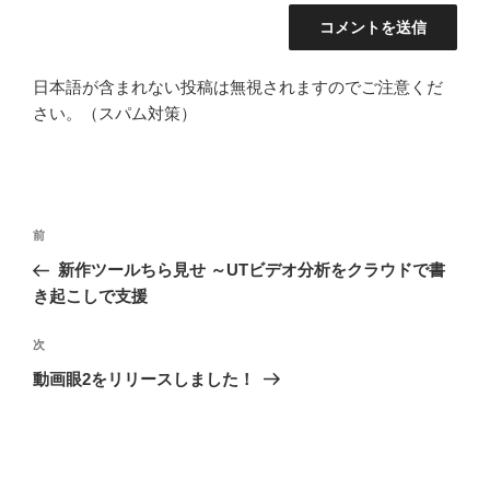
日本語が含まれない投稿は無視されますのでご注意くだ
さい。（スパム対策）
投
前
前
稿
の
新作ツールちら見せ ～UTビデオ分析をクラウドで書
ナ
投
き起こしで支援
ビ
稿
ゲ
次
次
の
ー
動画眼2をリリースしました！
投
シ
稿
ョ
ン