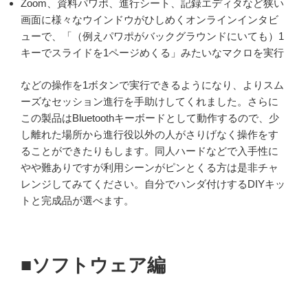
Zoom、資料パワポ、進行シート、記録エディタなど狭い
画面に様々なウインドウがひしめくオンラインインタビ
ューで、「（例えパワポがバックグラウンドにいても）1
キーでスライドを1ページめくる」みたいなマクロを実行
などの操作を1ボタンで実行できるようになり、よりスム
ーズなセッション進行を手助けしてくれました。さらに
この製品はBluetoothキーボードとして動作するので、少
し離れた場所から進行役以外の人がさりげなく操作をす
ることができたりもします。同人ハードなどで入手性に
やや難ありですが利用シーンがピンとくる方は是非チャ
レンジしてみてください。自分でハンダ付けするDIYキッ
トと完成品が選べます。
■ソフトウェア編