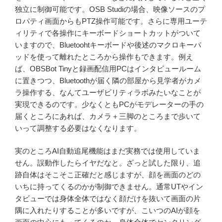
独立に制御可能です。OSB Studiの場合、映像ソースのプ
ロパティ画面からもPTZ操作可能です。さらに専用ユーテ
ィリティで各操作にキーボードショートカットがついて
いますので、Bluetoohtキーボードや後述のマクロキーパ
ッドを使って離れたところから操作もできます。例え
ば、OBSBot Tinyと録画配信用PCはインタビュールーム
に置きつつ、Bluetoothが届く隣の部屋から見学者がカメ
ラ操作する、なんてユーザビリティラボみたいなことが
実現できるのです。少なくともPCがモデレーターの手の
届くところにあれば、カメラ＋三脚のところまで歩いて
いって調整する必要はなくなります。
実のところAI自動追尾機能はまだ実務では使用していま
せん。誤動作したらイヤだなと。ざっと試した限り、追
跡自体はそこそこ正確だと感じますが、顔を画面のどの
いちに持ってくるのかが制御できません。通常UTやイン
タビューでは身体全体ではなく顔だけを抜いて画面の片
隅に入れたりすることが多いですが、こいつのAIが顔を