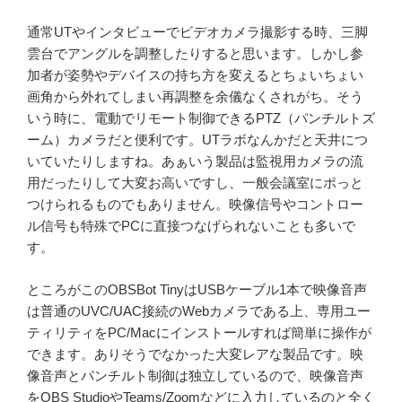
通常UTやインタビューでビデオカメラ撮影する時、三脚
雲台でアングルを調整したりすると思います。しかし参
加者が姿勢やデバイスの持ち方を変えるとちょいちょい
画角から外れてしまい再調整を余儀なくされがち。そう
いう時に、電動でリモート制御できるPTZ（パンチルトズ
ーム）カメラだと便利です。UTラボなんかだと天井につ
いていたりしますね。あぁいう製品は監視用カメラの流
用だったりして大変お高いですし、一般会議室にポっと
つけられるものでもありません。映像信号やコントロー
ル信号も特殊でPCに直接つなげられないことも多いで
す。
ところがこのOBSBot TinyはUSBケーブル1本で映像音声
は普通のUVC/UAC接続のWebカメラである上、専用ユー
ティリティをPC/Macにインストールすれば簡単に操作が
できます。ありそうでなかった大変レアな製品です。映
像音声とパンチルト制御は独立しているので、映像音声
をOBS StudioやTeams/Zoomなどに入力しているのと全く