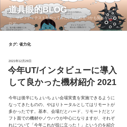
コ
道具眼的BLOG
ン
テ
ユーザビリティテストをやってみたい人に役立つかも知れないブ
ン
ログ
ツ
へ
ス
タグ:
省力化
キ
ッ
投
2021年12月29日
プ
稿
今年UT/インタビューに導入
日:
して良かった機材紹介 2021
今年は後半にちょいちょい会場実査を実施できるように
なってきたものの、やはりトータルとしてはリモートが
多かったです。基本、会場だとハード、リモートだとソ
フト面での機材やノウハウが中心になりますが、それぞ
れについて「今年これが役に立った！」というのを紹介