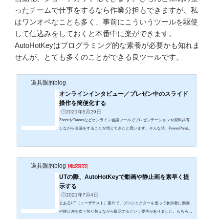
ったチームで仕事をするなら作業分担もできますが、私
はワンオペなことも多く、事前にこういうツールを駆使
して仕込みをしておくと本番中に楽ができます。
AutoHotKeyはプログラミング的な素養が必要かも知れま
せんが、とても多くのことができる良ツールです。
道具眼的blog
オンラインインタビュー／プレゼン中のスライド
操作を簡便化する
2021年5月29日
ZoomやTeamsなどオンライン会議ツールでプレゼンテーションや資料共有
しながら会議をすることが増えてきたと思います。そんな時、PowerPointで
スライドを表示しつつ、Zoomでチャットコメントを読み書きしたり、さら
に予定表を確認したりWeb検索したりと様々なアプリケーションを併用して
デスクトップがわちゃわちゃしがちです。私もオンラインインタビュー等を
する場合、資料提示用のパワポ、参加者プロフィールや予定表のExce、イ
道具眼的blog
1 Pocket
ンタビューガイドのWord、Zoom/Teamsなどオンライン会議ツールのウイン
UTの際、AutoHotKeyで動画や静止画を素早く提
ドウ、さらにはカメラ映像をOBS S...
示する
2021年7月4日
とあるUT（ユーザテスト）案件で、プロジェクターを使って参加者に動画
や静止画を次々切り替えながら提示するという要件がありました。もちろん