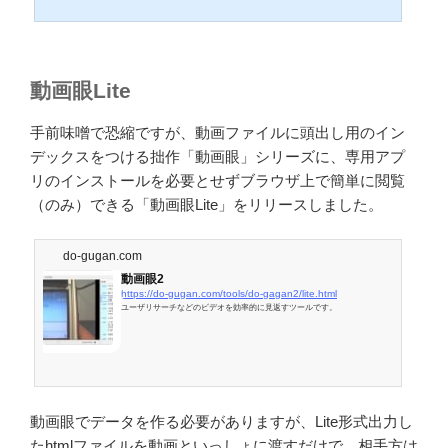
PCをプロジェクターにつなげてマウスでファイルをダブクリックしていけ
ばできてしまうことなんですが、ファイル一覧から目的のファイルを選んで
ダブルクリックして全画面に切り替えて、などしてるとなかなかにモタつき
ます。ファイル一覧や余計な部分が見られてしまうのもよろしくない場合も
ありますし、都度ExplorerやFinderの画面が見えてしまうと没入感が失われ
動画眼Lite
てしまったり、薄暗い部屋...
手前味噌で恐縮ですが、動画ファイルに頭出し用のイン
デックスをつける拙作「動画眼」シリーズに、専用アプ
リのインストールを必要とせずブラウザ上で簡単に閲覧
（のみ）できる「動画眼Lite」をリリースしました。
do-gugan.com
動画眼2
https://do-gugan.com/tools/do-gagan2/lite.html
ユーザリサーチなどのビデオを効率的に見返すツールです。
動画眼でデータを作る必要がありますが、Lite形式出力し
たhtmlファイルを動画といっしょに渡すだけで、相手方は