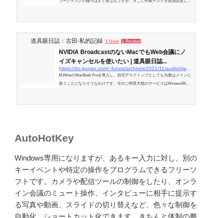
ワークデスクの後ろはすぐ壁なんですが、そこに作業デスクを追加設置して
かなりゴチャゴチャしてきているので、ちょっとそのまま見せるのはどうか
という感じです。
道具眼日誌：古田-私的記録
1 User
1 Pocket
NVIDIA BroadcastのないMacでもWeb会議にノ
イズキャンセルを使いたい | 道具眼日誌...
https://do-gugan.com/~furuta/archives/2021/11/audiohijack_loopback.html
M1MaxのMacBook Proを導入し、自宅デスクトップとしても当面はメインに
使うことになりそうなわけです。今のご時世大抵のサービスはWinows/Mac
両対応でほぼ問題ないのですが、悩ましいのがWeb会議で活用しま
AutoHotKey
Windows専用になりますが、あるキー入力に対し、別の
キーイベントや特定の操作をプログラムできるフリーソ
フトです。カメラや配信ツールの制御をしたり、オンラ
イン会議のミュート操作、インタビューに相手に提示す
る写真や動画、スライドの切り替えなど、色々な制御を
自動化、ショートカット化できます。きちんと体制の整