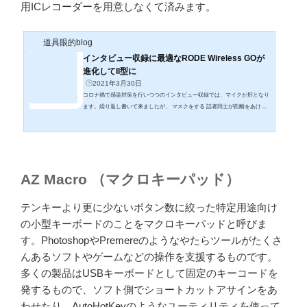
用ICレコーダーを用意しなくて済みます。
道具眼的blog
インタビュー収録に最適なRODE Wireless GOが
進化してII型に
2021年3月30日
コロナ禍で感染対策を行いつつのインタビュー収録では、マイクが肝となり
ます。繰り返し書いて来ましたが、 マスクをする 話者同士が距離をあける
間にアクリル仕切り板を立てる 換気のために窓やドアを開ける 換気装置、
空気清浄機などを稼働させるなど、すべてが音声収録の障害となります。通
常インタビュールームでは二人の間にバインダリーマイクを1機設置で足り
ることが多いですが、上記対策を行うとそれではかなり聞き取りづらくなり
ます。特に今はセミリモートで遠隔の見学者に生配信をしなければならない
AZ Macro （マクロキーパッド）
ことも多く、後編...
テンキーより更に少ないボタン数に絞った特定用途向け
の小型キーボードのことをマクロキーパッドと呼びま
す。PhotoshopやPremereのようなやたらツールがたくさ
んあるソフトやゲームなどの操作を支援するものです。
多くの製品はUSBキーボードとして固定のキーコードを
発するもので、ソフト側でショートカットアサインをあ
わせたり、AutoHotKeyのようなユーティリティを使って