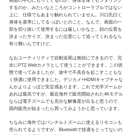
画面の中心にもってくるのか、身体全体でセンタリング
するのか、みたいなところがコントローラブルではない
上に、仕様でもあまり触れられていません。川口氏曰く
身体を基準にしてるっぽいとのこと。なんで、画面の一
部を切り抜いて使用するには厳しいかなと。顔の位置を
決まったサイズ、決まった位置にして追ってくれるなら
有り難いんですけど。
なおユーティリティで自動追尾は無効にできるので、完
全にPTZ Webカメラとして使うことができます。この状
態で使ってみましたが、途中で不具合を起こすこともな
く快適に使用できました。デジカメ+HDMIキャプチャな
んかよりよっぽど安定感あります。これで光学ズームが
あれば最高ですが、最近海外で販売開始された4Kモデル
ならば電子ズームでも充分な解像度が出ると思うので、
国内販売が始まったら買ってみようかと思っています。
ちなみに海外ではパンチルトズームに使えるリモコンも
売られてるようですが、Bluetoothで技適をとってないの