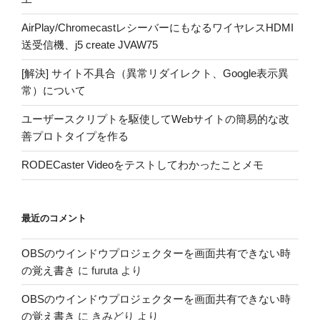
AirPlay/ChromecastレシーバーにもなるワイヤレスHDMI
送受信機、j5 create JVAW75
[解決] サイト不具合（異常リダイレクト、Google表示異
常）について
ユーザースクリプトを駆使してWebサイトの簡易的な改
善プロトタイプを作る
RODECaster Videoをテストしてわかったことメモ
最近のコメント
OBSのウインドウプロジェクターを画面共有できない時
の覚え書き
に
furuta
より
OBSのウインドウプロジェクターを画面共有できない時
の覚え書き
に
きみどり
より