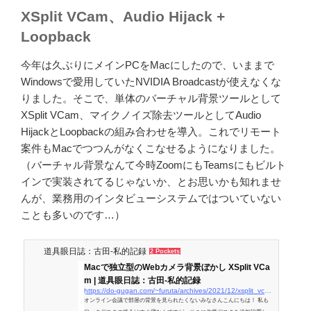
XSplit VCam、Audio Hijack +
Loopback
今年は久ぶりにメインPCをMacにしたので、いままで
Windowsで愛用していたNVIDIA Broadcastが使えなくな
りました。そこで、単体のバーチャル背景ツールとして
XSplit VCam、マイクノイズ除去ツールとしてAudio
HijackとLoopbackの組み合わせを導入。これでリモート
案件もMacでつつんがなくこなせるようになりました。
（バーチャル背景なんて今時ZoomにもTeamsにもビルト
インで実装されてるじゃないか、とお思いかも知れませ
んが、業務用のインタビューシステムではついていない
ことも多いのです…）
道具眼日誌：古田-私的記録
2 Pockets
Macで独立型のWebカメラ背景ぼかし XSplit VCa
m | 道具眼日誌：古田-私的記録
https://do-gugan.com/~furuta/archives/2021/12/xsplit_vcam.html
オンライン会議で部屋の背景を見られたくないみなさんこんにちは！ 私も