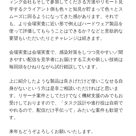
ィング会社もそして参加してくださる方達やリモート見
学するクライアント側も色々と知見が貯まって色々とス
ムーズに回るようになってきた感があります。それで
も、より会場実査に近い形で例えばハードウェア製品を
使って評価してもらうことはできるか？などと意欲的な
要望もいただいたりとチャレンジは続きます。
会場実査は会場実査で、感染対策をしつつ見やすい／聞
きやすい配信を見学者にお届けする工夫や新しい技術は
毎回頭をひねりながら試行錯誤しています。
上に紹介したような製品は良さげだけど使いこなせる自
身がないという方は是非ご相談いただければと思いま
す。リサーチ案件としてだけでなく機材支援のみでもお
受けしておりますので、「タスク設計や進行役は自前で
やれるので、配信だけ手伝って」みたいな案件も歓迎で
す。
来年もどうぞよろしくお願いいたします。