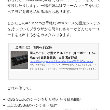
変換したりします。一部の製品はファームウェアをいじ
って設定を書き込める場合もあります。
しかしこのAZ Macroは手軽なWebベースの設定システム
を持っていてブラウザから簡単に各キーがどんなキーコ
ードを送出するかをカスタムできます。
道具眼日誌：古田-私的記録
同人ハード、小型マクロパッド（キーボード）AZ-
Macro | 道具眼日誌：古田-私的記録
https://do-gugan.com/~furuta/archives/2021/05/az-macro_1.html
同人ハードの小型マクロパッド、AZ-Macroを購入、作成してみました。 マ
クロパッドとは、ショートカットキーやマクロの実行を行うダイレクトキー
を並べた小型の専用キーボードのことです。有名なものでは、ElgatoのStr
これを使って、
OBS Studioのシーンを切り替えたり録画開始
上記OBSBotのパンチルト操作