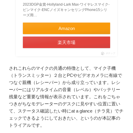
2023DGP金賞-Hollyland-Lark Max-ワイヤレスマイク-
ピンマイク-ENCノイズキャンセリングPhone15シリ
ーズ用…
Amazon
楽天市場
ポチップ
されこれらのマイクの共通の特徴として、マイク子機
（トランスミッター）２台とPCやビデオカメラに有線で
つなぐ親機（レシーバー）から成り立っています。レシ
ーバーにはリアルタイムの音量（レベル）やバッテリー
残量など重要な情報が表示されています。これをごちゃ
つきがちなモデレーターのデスクに見やすい位置に置い
て、ステータス確認したい時にat a glance（チラ見）でチ
ェックできるようにしておきたい、というのが本記事の
トライアルです。