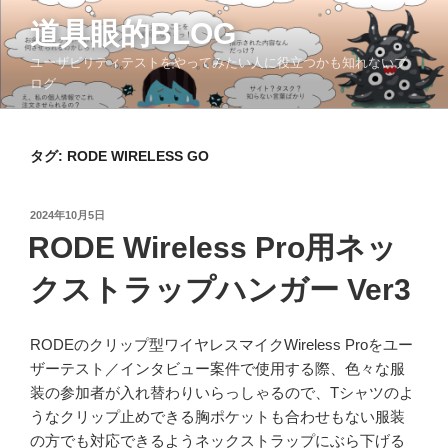
コ
道具眼的BLOG
ン
テ
ユーザビリティテストをやってみたい人に役立つかも知れないブ
ン
ログ
ツ
へ
ス
タグ:
RODE WIRELESS GO
キ
ッ
投
2024年10月5日
プ
稿
RODE Wireless Pro用ネッ
日:
クストラップハンガー Ver3
RODEのクリップ型ワイヤレスマイクWireless Proをユー
ザーテスト／インタビュー案件で使用する際、色々な服
装の参加者が入れ替わりいらっしゃるので、Tシャツのよ
うなクリップ止めできる胸ポケットも合わせもない服装
の方でも対応できるようネックストラップにぶら下げる