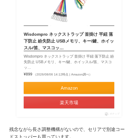
Wisdompro ネックストラップ 首掛け 平紐 落
下防止 紛失防止 USBメモリ、キー/鍵、ホイッ
スル/笛、マスコッ…
Wisdompro ネックストラップ 首掛け 平紐 落下防止 紛
失防止 USBメモリ、キー/鍵、ホイッスル/笛、マスコ
ッ…
¥899
（2026/08/06 14:12時点 | Amazon調べ）
Amazon
楽天市場
ポチップ
残念ながら長さ調整機構がないので、セリアで別途コー
ドストッパーも買っています。