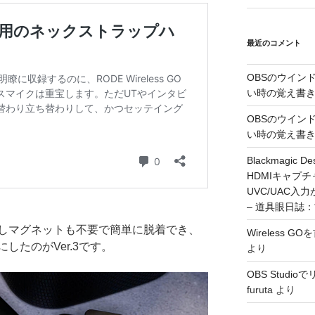
最近のコメント
OBSのウイン
い時の覚え書
OBSのウイン
い時の覚え書
Blackmagic De
HDMIキャプ
UVC/UAC
– 道具眼日誌
しマグネットも不要で簡単に脱着でき、
Wireless 
したのがVer.3です。
より
OBS Stud
furuta
より