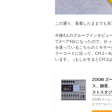
この通り、装着したままでも充
今後4人のグループインタビュ
て2ペア4台になったので、せ
を迷っているこちらのミキサー兼オーデ
ラーコードに沿って、CH.1～
います。（もしかするとCH.1
ZOOM 
ス、録音、
ストスタジ
ZOOM ズー
までオールイ