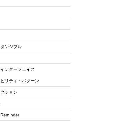
グ
・タンジブル
いインターフェイス
ザビリティ・パターン
ラクション
法
 Reminder