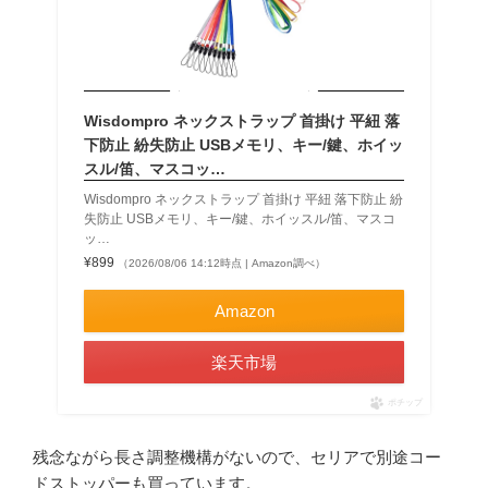
Wisdompro ネックストラップ 首掛け 平紐 落
下防止 紛失防止 USBメモリ、キー/鍵、ホイッ
スル/笛、マスコッ…
Wisdompro ネックストラップ 首掛け 平紐 落下防止 紛
失防止 USBメモリ、キー/鍵、ホイッスル/笛、マスコ
ッ…
¥899
（2026/08/06 14:12時点 | Amazon調べ）
Amazon
楽天市場
ポチップ
残念ながら長さ調整機構がないので、セリアで別途コー
ドストッパーも買っています。