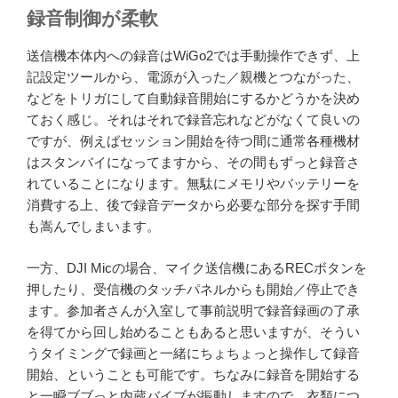
録音制御が柔軟
送信機本体内への録音はWiGo2では手動操作できず、上
記設定ツールから、電源が入った／親機とつながった、
などをトリガにして自動録音開始にするかどうかを決め
ておく感じ。それはそれで録音忘れなどがなくて良いの
ですが、例えばセッション開始を待つ間に通常各種機材
はスタンバイになってますから、その間もずっと録音さ
れていることになります。無駄にメモリやバッテリーを
消費する上、後で録音データから必要な部分を探す手間
も嵩んでしまいます。
一方、DJI Micの場合、マイク送信機にあるRECボタンを
押したり、受信機のタッチパネルからも開始／停止でき
ます。参加者さんが入室して事前説明で録音録画の了承
を得てから回し始めることもあると思いますが、そうい
うタイミングで録画と一緒にちょちょっと操作して録音
開始、ということも可能です。ちなみに録音を開始する
と一瞬ブブっと内蔵バイブが振動しますので、衣類につ