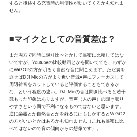
すると後述する充電時の利便性が効いてくるかも知れま
せん。
■マイクとしての音質差は？
まだ両方で同時に録り比べとかして厳密に比較してはな
いですが、Youtubeの比較動画とかを聞いてても、わずか
にWiGO2の方が明るく自然な音に聞こえます。ただ裏を
返せばDJI Micの方がより近い音源=声にフォーカスして
周辺雑音をカットしていると評価することもできるか
な、という程度の違い。DJI Micの音は聞き比べると若干
籠もった印象はありますが、音声（人の声）の聞き取り
やすさという面で不利になるものではないと思います。
逆に楽器とか自然音とかを録るにはもしかするとWiGO2
の方がいいとかはあるかも知れません（これも厳密に比
べてはないので音の傾向からの想像です）。