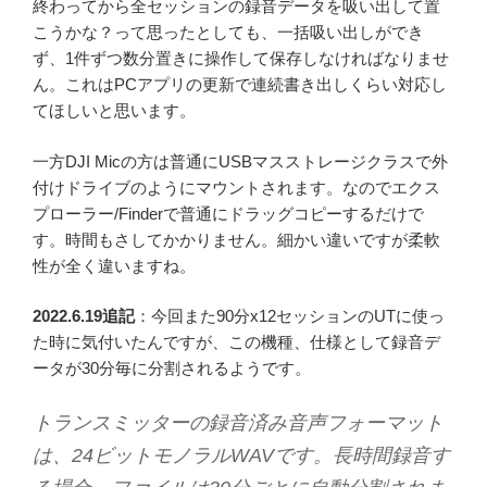
終わってから全セッションの録音データを吸い出して置
こうかな？って思ったとしても、一括吸い出しができ
ず、1件ずつ数分置きに操作して保存しなければなりませ
ん。これはPCアプリの更新で連続書き出しくらい対応し
てほしいと思います。
一方DJI Micの方は普通にUSBマスストレージクラスで外
付けドライブのようにマウントされます。なのでエクス
プローラー/Finderで普通にドラッグコピーするだけで
す。時間もさしてかかりません。細かい違いですが柔軟
性が全く違いますね。
2022.6.19追記
：今回また90分x12セッションのUTに使っ
た時に気付いたんですが、この機種、仕様として録音デ
ータが30分毎に分割されるようです。
トランスミッターの録音済み音声フォーマット
は、24ビットモノラルWAVです。長時間録音す