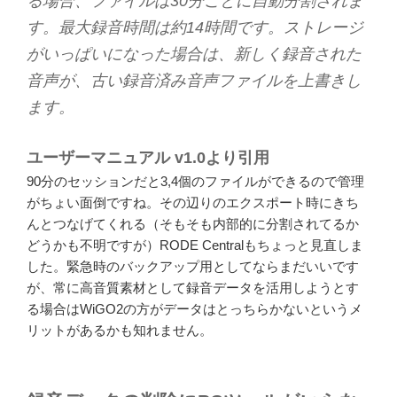
る場合、ファイルは30分ごとに自動分割されま
す。最大録音時間は約14時間です。ストレージ
がいっぱいになった場合は、新しく録音された
音声が、古い録音済み音声ファイルを上書きし
ます。
ユーザーマニュアル v1.0より引用
90分のセッションだと3,4個のファイルができるので管理
がちょい面倒ですね。その辺りのエクスポート時にきち
んとつなげてくれる（そもそも内部的に分割されてるか
どうかも不明ですが）RODE Centralもちょっと見直しま
した。緊急時のバックアップ用としてならまだいいです
が、常に高音質素材として録音データを活用しようとす
る場合はWiGO2の方がデータはとっちらかないというメ
リットがあるかも知れません。