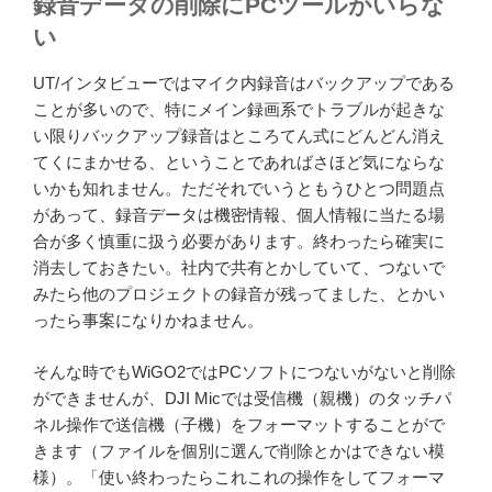
録音データの削除にPCツールがいらな
い
UT/インタビューではマイク内録音はバックアップである
ことが多いので、特にメイン録画系でトラブルが起きな
い限りバックアップ録音はところてん式にどんどん消え
てくにまかせる、ということであればさほど気にならな
いかも知れません。ただそれでいうともうひとつ問題点
があって、録音データは機密情報、個人情報に当たる場
合が多く慎重に扱う必要があります。終わったら確実に
消去しておきたい。社内で共有とかしていて、つないで
みたら他のプロジェクトの録音が残ってました、とかい
ったら事案になりかねません。
そんな時でもWiGO2ではPCソフトにつないがないと削除
ができませんが、DJI Micでは受信機（親機）のタッチパ
ネル操作で送信機（子機）をフォーマットすることがで
きます（ファイルを個別に選んで削除とかはできない模
様）。「使い終わったらこれこれの操作をしてフォーマ