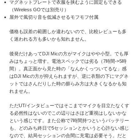
マグネットプレートで衣服を挟むように固定もできる
（Wireless GOでは別売り）
屋外で風切り音を低減させるモフモフ付属
価格も誤差の範囲しか違わないので、比較レビューも多
く迷われる方も多いかも知れません。
後発だけあってDJI Micの方がマイクはやや小型。でも厚
みはちょっと増す。電池スペックでは劣る（7時間->5時
間）。真正面から見た時の「なんかくっついてるな」感
はDJI Micの方が抑えられますが、逆に衣類の下にマグネ
ットではさんだりした時の膨らみ方は大きくなるかも知
れません。
ただUT/インタビューではそこまでマイクを目立たなくす
る必然性はないのでこの辺りはさほど重視はしないかな
という感じです。また公称で7時間持つというバッテリー
も、どのみち終日で5セッションとかいうと心許ない感じ
なので、結局セッションの合間に充電は必要そう。だと