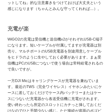
ットしてね」的な注意書きをつけておけば大丈夫という
感じになります（ちゃんとみんな守ってくれれば…）。
充電が楽
WiGO2の充電は受信機と送信機x2がそれぞれUSB-C端子
になります。短いケーブルが付属してますが充電器は別
売り。マルチポートのUSB充電器を別途用意しケーブル
をヒドラのように生やしておく必要があります。まぁ受
信機はPCのUSBにつないで使う場合は常時給電されるの
で良いですが。
一方DJI Micはキャリングケースが充電器を兼ねていま
す。最近のTWS（完全ワイヤレス）イヤホンみたいにケ
ースに差しておくだけでケース内バッテリーまたはケー
スにつないだ充電器から各送受信機に充電がされます。
使い終わったら所定のスロットにカチっと挿しておくだ
けなのでひと手間少ない感じ。ただ接続が底面のポゴピ