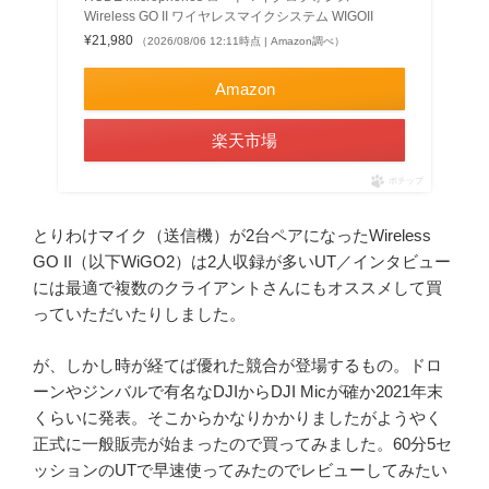
Wireless GO II ワイヤレスマイクシステム WIGOII
¥21,980
（2026/08/06 12:11時点 | Amazon調べ）
Amazon
楽天市場
ポチップ
とりわけマイク（送信機）が2台ペアになったWireless
GO II（以下WiGO2）は2人収録が多いUT／インタビュー
には最適で複数のクライアントさんにもオススメして買
っていただいたりしました。
が、しかし時が経てば優れた競合が登場するもの。ドロ
ーンやジンバルで有名なDJIからDJI Micが確か2021年末
くらいに発表。そこからかなりかかりましたがようやく
正式に一般販売が始まったので買ってみました。60分5セ
ッションのUTで早速使ってみたのでレビューしてみたい