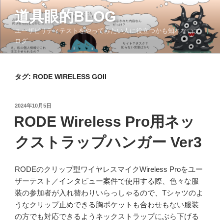
コ
道具眼的BLOG
ン
テ
ユーザビリティテストをやってみたい人に役立つかも知れないブ
ン
ログ
ツ
へ
ス
タグ:
RODE WIRELESS GOII
キ
ッ
投
2024年10月5日
プ
稿
RODE Wireless Pro用ネッ
日:
クストラップハンガー Ver3
RODEのクリップ型ワイヤレスマイクWireless Proをユー
ザーテスト／インタビュー案件で使用する際、色々な服
装の参加者が入れ替わりいらっしゃるので、Tシャツのよ
うなクリップ止めできる胸ポケットも合わせもない服装
の方でも対応できるようネックストラップにぶら下げる