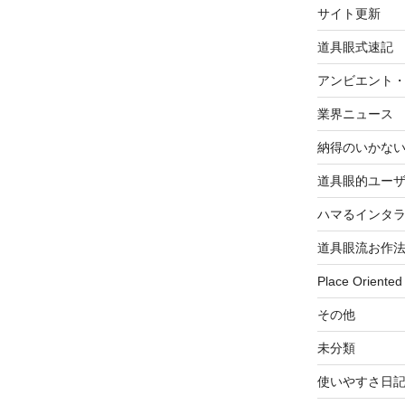
サイト更新
道具眼式速記
アンビエント
業界ニュース
納得のいかな
道具眼的ユー
ハマるインタ
道具眼流お作
Place Oriented
その他
未分類
使いやすさ日