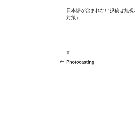
日本語が含まれない投稿は無視
対策）
投
前
前
稿
の
Photocasting
投
ナ
稿
ビ
ゲ
ー
シ
ョ