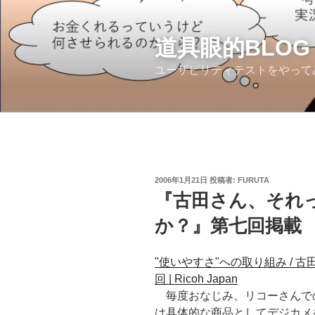
コ
ン
テ
道具眼的BLOG
ン
ユーザビリティテストをやって
ツ
へ
ス
キ
ッ
プ
投
2006年1月21日
投稿者:
FURUTA
稿
『古田さん、それ
日:
か？』第七回掲載
"使いやすさ"への取り組み / 
回 | Ricoh Japan
毎度おなじみ、リコーさんで
は具体的な商品としてデジカメ