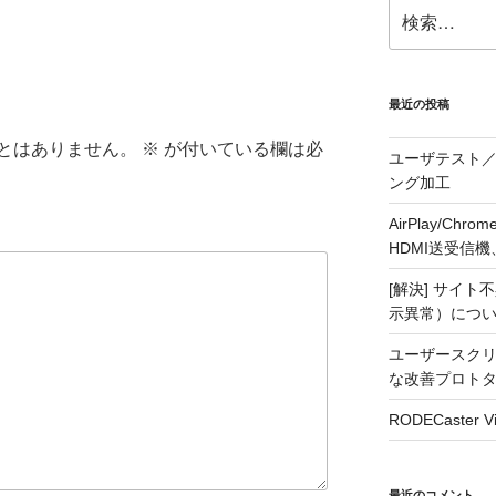
検
索:
最近の投稿
とはありません。
※
が付いている欄は必
ユーザテスト／
ング加工
AirPlay/C
HDMI送受信機、j5
[解決] サイト
示異常）につ
ユーザースクリ
な改善プロト
RODECaste
最近のコメント