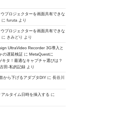
ドウプロジェクターを画面共有できな
き
に
furuta
より
ドウプロジェクターを画面共有できな
き
に
きみどり
より
sign UltraVideo Recorder 3G導入と
チャの遅延検証
に
MetaQuestに
入力がキタ！最適なキャプチャ選びは？
：古田-私的記録
より
GOを首から下げるアダプタDIY
に
長谷川
ioでリアルタイム日時を挿入する
に