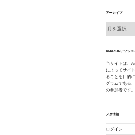
アーカイブ
ア
ー
カ
イ
ブ
AMAZONアソシ
当サイトは、Am
によってサイ
ることを目的
グラムである、
の参加者です
メタ情報
ログイン