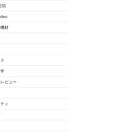
配信
ideo
・機材
ル
ィ
イス
理学
・レビュー
リティ
グ