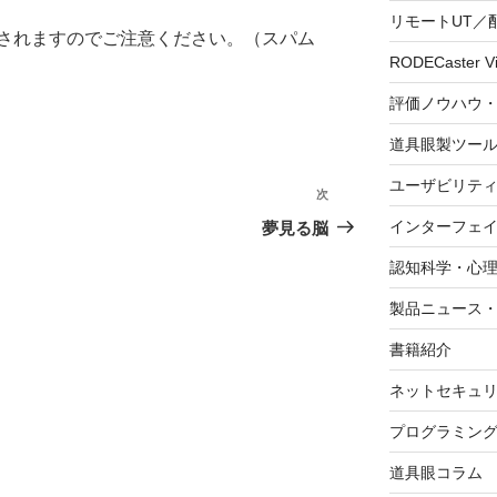
リモートUT／
されますのでご注意ください。（スパム
RODECaster V
評価ノウハウ
道具眼製ツー
ユーザビリテ
次
次
の
インターフェ
夢見る脳
投
認知科学・心
稿
製品ニュース
書籍紹介
ネットセキュ
プログラミン
道具眼コラム