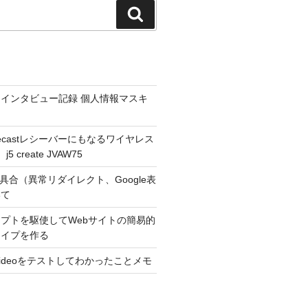
検
索
インタビュー記録 個人情報マスキ
hromecastレシーバーにもなるワイヤレス
 create JVAW75
不具合（異常リダイレクト、Google表
いて
プトを駆使してWebサイトの簡易的
タイプを作る
r Videoをテストしてわかったことメモ