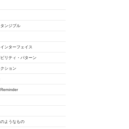
・タンジブル
いインターフェイス
ザビリティ・パターン
ラクション
法
 Reminder
記のようなもの