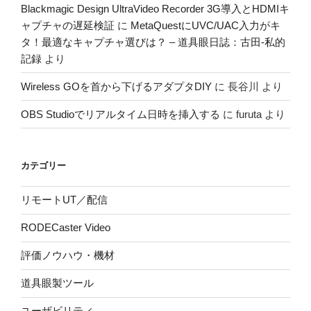
Blackmagic Design UltraVideo Recorder 3G導入とHDMIキ
ャプチャの遅延検証
に
MetaQuestにUVC/UAC入力がキ
タ！最適なキャプチャ選びは？ – 道具眼日誌：古田-私的
記録
より
Wireless GOを首から下げるアダプタDIY
に
長谷川
より
OBS Studioでリアルタイム日時を挿入する
に
furuta
より
カテゴリー
リモートUT／配信
RODECaster Video
評価ノウハウ・機材
道具眼製ツール
ユーザビリティ