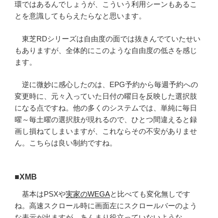
環ではあるんでしょうが、こういう利用シーンもあるこ
とを意識してもらえたらなと思います。
東芝RDシリーズは自由度の面では抜きんでていたせい
もありますが、全体的にこのような自由度の低さを感じ
ます。
逆に微妙に感心したのは、EPG予約から毎週予約への
変更時に、元々入っていた日付の曜日を反映した選択肢
になる点ですね。他の多くのシステムでは、単純に毎日
曜～毎土曜の選択肢が現れるので、ひとつ間違えると録
画し損ねてしまいますが、これならその不安がありませ
ん。こちらは良い制約ですね。
■XMB
基本はPSXや
実家のWEGA
と比べても変化無しです
ね。高速スクロール時に画面左にスクロールバーのよう
な表示が出ますが、あんまり役立っていないような。