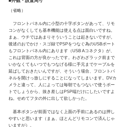
■外観・設置周り
（省略）
フロントパネル内に小型の十字ボタンがあって、リモ
コンがなくしても基本機能は使える点は面白いですね。
まぁ、ウチではあまりそういうことは起きないですが。
後述のおでかけ・スゴ録でPSPをつなぐ為のUSBポート
もフロントパネル内にあります（USB Aコネクタ）が、
これは背面の方が良かったです。わざわざラック前まで
いかなくてもいつでもつなげる様に手元までケーブルを
延ばしておきたいんですが、そういう場合、フロントパ
ネルを開けっ放しにすることになってしまいます。DVカ
メラと違って、人によっては毎朝でもつないで使うポー
トでしょうから、抜き差しはPSP端だけにしたいですよ
ね。せめてフタの外に出して欲しかった。
基本ボタンが前面ではなく上面の手前にあるのは押し
やすいと思います（まぁ、ほとんどリモコンで済んじゃ
いますが）。