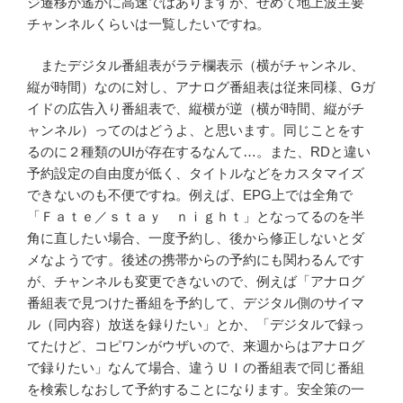
ジ遷移が遙かに高速ではありますが、せめて地上波主要
チャンネルくらいは一覧したいですね。
またデジタル番組表がラテ欄表示（横がチャンネル、
縦が時間）なのに対し、アナログ番組表は従来同様、Gガ
イドの広告入り番組表で、縦横が逆（横が時間、縦がチ
ャンネル）ってのはどうよ、と思います。同じことをす
るのに２種類のUIが存在するなんて…。また、RDと違い
予約設定の自由度が低く、タイトルなどをカスタマイズ
できないのも不便ですね。例えば、EPG上では全角で
「Ｆａｔｅ／ｓｔａｙ ｎｉｇｈｔ」となってるのを半
角に直したい場合、一度予約し、後から修正しないとダ
メなようです。後述の携帯からの予約にも関わるんです
が、チャンネルも変更できないので、例えば「アナログ
番組表で見つけた番組を予約して、デジタル側のサイマ
ル（同内容）放送を録りたい」とか、「デジタルで録っ
てたけど、コピワンがウザいので、来週からはアナログ
で録りたい」なんて場合、違うＵＩの番組表で同じ番組
を検索しなおして予約することになります。安全策の一