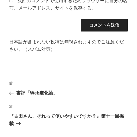
次回のコメントで使用するためブラウザーに自分の名
前、メールアドレス、サイトを保存する。
日本語が含まれない投稿は無視されますのでご注意くだ
さい。（スパム対策）
投
前
前
稿
の
書評「Web進化論」
ナ
投
ビ
稿
次
次
ゲ
の
『古田さん、それって使いやすいですか？』第十一回掲
投
ー
載
稿
シ