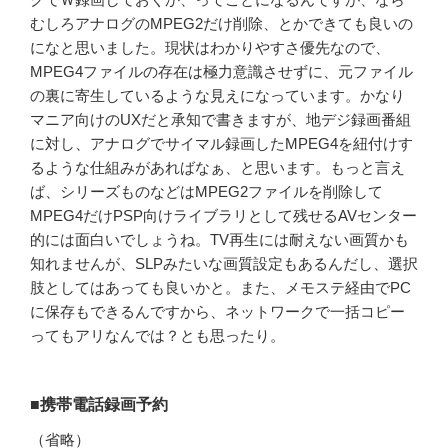
むしろアナログのMPEG2だけ削除、とかできても良いの
になと思いました。現状はわかりやすさ優先なので、
MPEG4ファイルの存在は極力意識させずに、元ファイル
の裏に寄生しているような見えになっています。かなり
マニア向けのUXだと承知で書きますが、地デジ録画番組
に対し、アナログでサイマル録画したMPEG4を紐付けす
るような仕組みがあればなぁ、と思います。もっと言え
ば、シリーズものなどはMPEG2ファイルを削除して
MPEG4だけPSP向けライブラリとして残せるAVセンター
的には面白いでしょうね。TV再生には耐えない画質かも
知れませんが、SLPみたいな画質設定もあるんだし、選択
肢としてはあっても良いかと。また、メモステ経由でPC
に保存もできるんですから、ネットワークで一括コピー
ってもアリなんでは？とも思ったり。
■携帯電話録画予約
（省略）