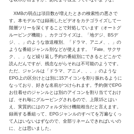
XMBの弱点は項目数が増えたときの検索性の悪さで
す。本モデルでは録画したビデオをカテゴライズして一
階層ツリーを深くすることで対処しています（オートグ
ルーピング機能）。カテゴライズは、「地デジ、BSデ
ジ、、」のような放送種別、「ドラマ、アニメ、、」の
ような番組ジャンル別などが使えます。「Fate、サクサ
ク、、」など繰り返し予約の番組別にできるとどこかで
読んだんですが、残念ながらそれは不可能のようです。
ただ、ジャンルは「ドラマ、アニメ、、、」のような
EPG上の区分けとは別に15アイコンを割り振れるように
なっており、好きな名前がつけられます。予約側でEPG
お仕着せのジャンルとは別のアイコンを割り当てておけ
ば、それ毎にグルーピングされるので、上限15とはい
え、実質的にはのフォルダ分け機能相当だと言えます。
録画する番組って、EPGジャンルのすべてを万遍なくっ
て人はいないはずなので、全部リネームできればいいの
に、とは思いました。