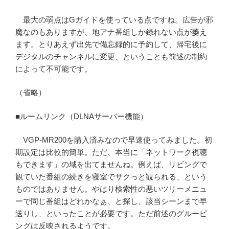
最大の弱点はGガイドを使っている点ですね。広告が邪
魔なのもありますが、地アナ番組しか録れない点が萎え
ます。とりあえず出先で備忘録的に予約して、帰宅後に
デジタルのチャンネルに変更、ということも前述の制約
によって不可能です。
（省略）
■ルームリンク（DLNAサーバー機能）
VGP-MR200を購入済みなので早速使ってみました。初
期設定は比較的簡単。ただ、本当に「ネットワーク視聴
もできます」の域を出てませんね。例えば、リビングで
観ていた番組の続きを寝室でサクっと観られる、という
ものではありません。やはり検索性の悪いツリーメニュ
ーで同じ番組はどれかなぁ、と探し、該当シーンまで早
送りし、といったことが必要です。ただ前述のグルーピ
ングは反映されるようです。