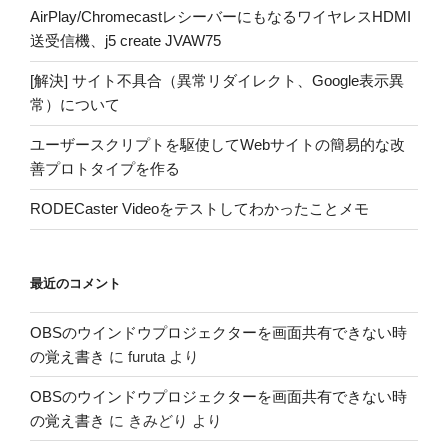
AirPlay/ChromecastレシーバーにもなるワイヤレスHDMI
送受信機、j5 create JVAW75
[解決] サイト不具合（異常リダイレクト、Google表示異
常）について
ユーザースクリプトを駆使してWebサイトの簡易的な改
善プロトタイプを作る
RODECaster Videoをテストしてわかったことメモ
最近のコメント
OBSのウインドウプロジェクターを画面共有できない時
の覚え書き
に
furuta
より
OBSのウインドウプロジェクターを画面共有できない時
の覚え書き
に
きみどり
より