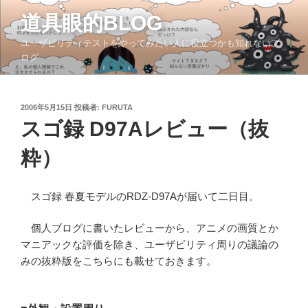
コ
道具眼的BLOG
ン
テ
ユーザビリティテストをやってみたい人に役立つかも知れないブ
ン
ログ
ツ
へ
ス
投
2006年5月15日
投稿者:
FURUTA
稿
キ
スゴ録 D97Aレビュー（抜
日:
ッ
粋）
プ
スゴ録 春夏モデルのRDZ-D97Aが届いて二日目。
個人ブログに書いたレビューから、アニメの画質とか
マニアックな評価を除き、ユーザビリティ周りの議論の
みの抜粋版をこちらにも載せておきます。