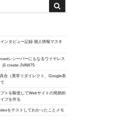
検
索
インタビュー記録 個人情報マスキ
hromecastレシーバーにもなるワイヤレス
 create JVAW75
不具合（異常リダイレクト、Google表
いて
プトを駆使してWebサイトの簡易的
タイプを作る
r Videoをテストしてわかったことメモ