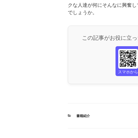
クな人達が何にそんなに興奮し
でしょうか。
この記事がお役に立っ
スマホか
カ
書籍紹介
テ
ゴ
リ
ー