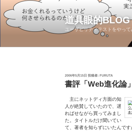
コ
ン
テ
道具眼的BLOG
ン
ユーザビリティテストをやって
ツ
へ
ス
キ
ッ
プ
投
2006年5月15日
投稿者:
FURUTA
稿
書評「Web進化論
日:
主にネットディ方面の知
人が絶賛していたので、遅
ウ
本
ればせながら買ってみまし
た。タイトルだけ聞いてい
て、著者を知らずにいたんです