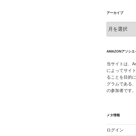
アーカイブ
ア
ー
カ
イ
ブ
AMAZONアソシ
当サイトは、Am
によってサイ
ることを目的
グラムである、
の参加者です
メタ情報
ログイン