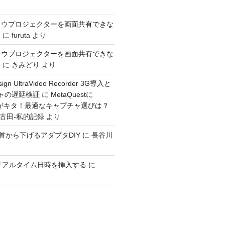
ドウプロジェクターを画面共有できな
き
に
furuta
より
ドウプロジェクターを画面共有できな
き
に
きみどり
より
sign UltraVideo Recorder 3G導入と
チャの遅延検証
に
MetaQuestに
入力がキタ！最適なキャプチャ選びは？
：古田-私的記録
より
GOを首から下げるアダプタDIY
に
長谷川
ioでリアルタイム日時を挿入する
に