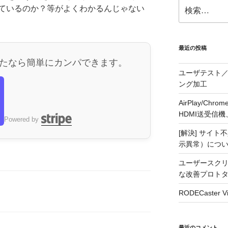
検
ているのか？等がよくわかるんじゃない
索:
最近の投稿
たなら簡単にカンパできます。
ユーザテスト／
ング加工
AirPlay/C
HDMI送受信機、j5
ら
Powered by
[解決] サイト
示異常）につ
ユーザースクリ
な改善プロト
RODECaste
最近のコメント