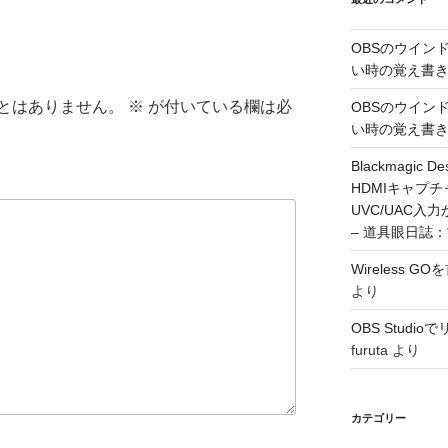
OBSのウイン
い時の覚え書
とはありません。
※
が付いている欄は必
OBSのウイン
い時の覚え書
Blackmagic De
HDMIキャプ
UVC/UAC
– 道具眼日誌
Wireless 
より
OBS Stud
furuta
より
カテゴリー