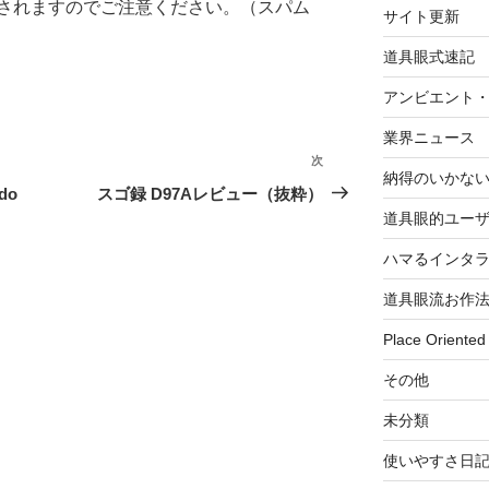
されますのでご注意ください。（スパム
サイト更新
道具眼式速記
アンビエント
業界ニュース
次
次
納得のいかな
の
do
スゴ録 D97Aレビュー（抜粋）
投
道具眼的ユー
稿
ハマるインタ
道具眼流お作
Place Oriented
その他
未分類
使いやすさ日