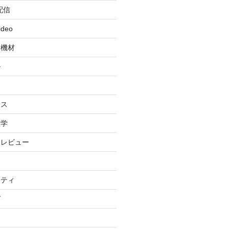
配信
ideo
・機材
ル
ィ
イス
理学
・レビュー
リティ
グ