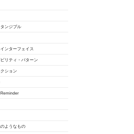
・タンジブル
いインターフェイス
ザビリティ・パターン
ラクション
法
 Reminder
記のようなもの