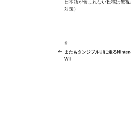
日本語が含まれない投稿は無視
対策）
投
前
前
稿
の
またもタンジブルUIに走るNinten
投
Wii
ナ
稿
ビ
ゲ
ー
シ
ョ
ン