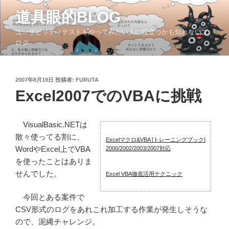
コ
道具眼的BLOG
ン
テ
ユーザビリティテストをやってみたい人に役立つかも知れないブ
ン
ログ
ツ
へ
ス
投
2007年8月19日
投稿者:
FURUTA
稿
キ
Excel2007でのVBAに挑戦
日:
ッ
プ
VisualBasic.NETは
散々使ってる割に、
Excelマクロ&VBA [トレーニングブック]
WordやExcel上でVBA
2000/2002/2003/2007対応
を使ったことはありま
せんでした。
Excel VBA徹底活用テクニック
今回とある案件で
CSV形式のログをあれこれ加工する作業が発生しそうな
ので、泥縄チャレンジ。