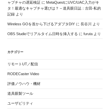
ャプチャの遅延検証
に
MetaQuestにUVC/UAC入力がキ
タ！最適なキャプチャ選びは？ – 道具眼日誌：古田-私的
記録
より
Wireless GOを首から下げるアダプタDIY
に
長谷川
より
OBS Studioでリアルタイム日時を挿入する
に
furuta
より
カテゴリー
リモートUT／配信
RODECaster Video
評価ノウハウ・機材
道具眼製ツール
ユーザビリティ