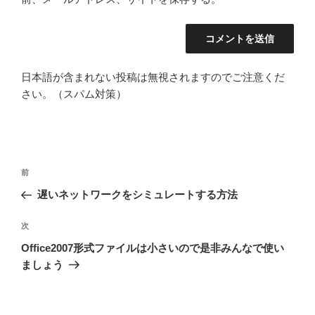
日本語が含まれない投稿は無視されますのでご注意くだ
さい。（スパム対策）
投
前
前
稿
の
遅いネットワークをシミュレートする方法
ナ
投
ビ
稿
次
次
ゲ
の
Office2007形式ファイルは小さいので是非みんなで使い
投
ー
ましょう
稿
シ
ョ