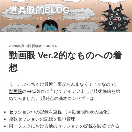
コ
道具眼的BLOG
ン
テ
ユーザビリティテストをやってみたい人に役立つかも知れないブ
ン
ログ
ツ
へ
ス
投
2009年5月13日
投稿者:
FURUTA
稿
キ
動画眼 Ver.2的なものへの着
日:
ッ
想
プ
えー、ぶっちゃけ最近仕事があんまなくてヒマなので、
動画眼
のVer.2製作に向けてアイデア出しと技術修練を始
めてみました。 現時点の基本コンセプトは、
セッション中の記録を重視 （＝動画眼Noteの強化）
複数セッションの記録を集中管理
同一タスクにおける他のセッションの記録を閲覧できる