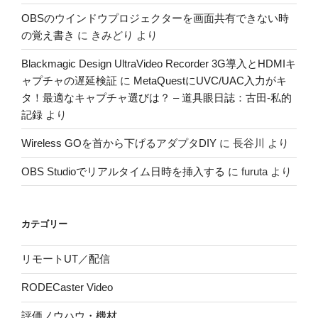
OBSのウインドウプロジェクターを画面共有できない時
の覚え書き
に
きみどり
より
Blackmagic Design UltraVideo Recorder 3G導入とHDMIキ
ャプチャの遅延検証
に
MetaQuestにUVC/UAC入力がキ
タ！最適なキャプチャ選びは？ – 道具眼日誌：古田-私的
記録
より
Wireless GOを首から下げるアダプタDIY
に
長谷川
より
OBS Studioでリアルタイム日時を挿入する
に
furuta
より
カテゴリー
リモートUT／配信
RODECaster Video
評価ノウハウ・機材