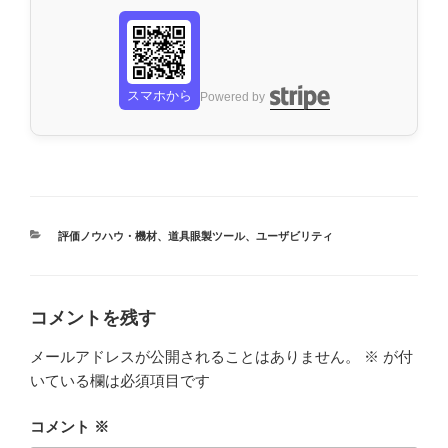
スマホから
Powered by
カ
評価ノウハウ・機材
、
道具眼製ツール
、
ユーザビリティ
テ
ゴ
リ
ー
コメントを残す
メールアドレスが公開されることはありません。
※
が付
いている欄は必須項目です
コメント
※