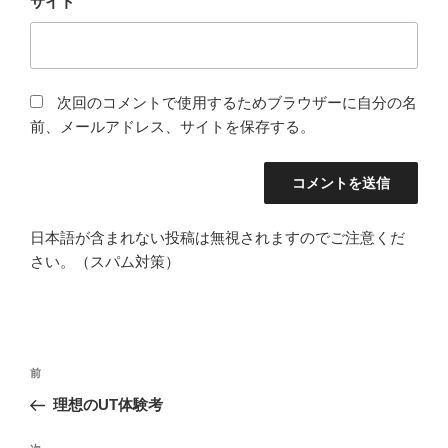
サイト
次回のコメントで使用するためブラウザーに自分の名
前、メールアドレス、サイトを保存する。
日本語が含まれない投稿は無視されますのでご注意くだ
さい。（スパム対策）
投
前
前
稿
の
理想のUT体験考
ナ
投
ビ
稿