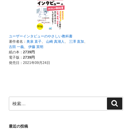
検
検
索
索:
最近の投稿