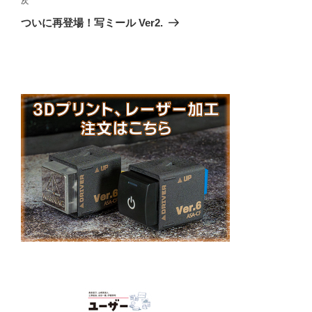
次
次
ゲ
の
ついに再登場！写ミール Ver2.
投
ー
稿
シ
ョ
ン