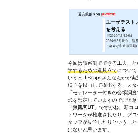
道具眼的blog
3 Pockets
ユーザテスト
を考える
2020年2月26日
2020年2月現在、新
ト会合が中止や延期
ーターと近くで話し
感染リスクと無縁と
れれば良いのですが
今回は観察側でできる工夫、と
合もあって実施に踏
学するための道具立て
について
きる対策や注意点を
いうと
UIScope
さんなんかが実
エンベロープ（外膜）
様子を録画して提出する」スタ
「モデレーター付きの会場調査
式を想定していますのでご留意
「
無観客UT
」ですかね。新コ
トワークが推進されたり、グロ
タッフが見学したりということ
はないと思います。