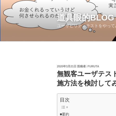
コ
ン
テ
道具眼的BLOG
ン
ユーザビリティテストをやって
ツ
へ
ス
キ
ッ
プ
投
2020年3月21日
投稿者:
FURUTA
稿
無観客ユーザテス
日:
施方法を検討して
目次
■要約