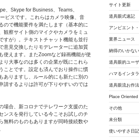
サイト更新
kype for Business、Teams、
道具眼式速記
会議サービスです。これらはカメラ映像、音
るので機能要件を満たします（基本的に
アンビエント
、観察サイト側のマイクやカメラをミュ
業界ニュース
ですが）。テキストチャット機能も並行
で意見交換したりモデレーターに追加質
納得のいかな
も使えます。またZoomなど録画機能が使
より大事なのは多くの企業が既にこれら
道具眼的ユー
うことです。設定も済んでおり操作に慣
ハマるインタ
もありますし、ルール的にも新たに別の
申請するよりは許可が下りやすいのでは
道具眼流お作
Place Oriented
の場合、新コロナでテレワーク支援のた
その他
センスを発行している今こそお試しのチ
未分類
ら無料のものもありますが同時接続数や
。
使いやすさ日