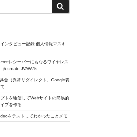
検
索
インタビュー記録 個人情報マスキ
hromecastレシーバーにもなるワイヤレス
 create JVAW75
不具合（異常リダイレクト、Google表
いて
プトを駆使してWebサイトの簡易的
タイプを作る
r Videoをテストしてわかったことメモ