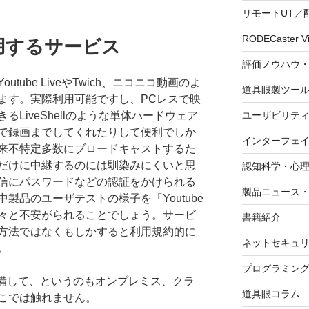
リモートUT／
RODECaster V
用するサービス
評価ノウハウ
ube LiveやTwich、ニコニコ動画のよ
道具眼製ツー
ます。実際利用可能ですし、PCレスで映
LiveShellのような単体ハードウェア
ユーザビリテ
で録画までしてくれたりして便利でしか
インターフェ
来不特定多数にブロードキャストするた
だけに中継するのには馴染みにくいと思
認知科学・心
信にパスワードなどの認証をかけられる
製品ニュース
製品のユーザテストの様子を「Youtube
々と不安がられることでしょう。サービ
書籍紹介
方法ではなくもしかすると利用規約的に
ネットセキュ
。
プログラミン
準備して、というのもオンプレミス、クラ
道具眼コラム
こでは触れません。