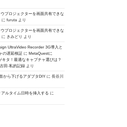
ドウプロジェクターを画面共有できな
き
に
furuta
より
ドウプロジェクターを画面共有できな
き
に
きみどり
より
sign UltraVideo Recorder 3G導入と
チャの遅延検証
に
MetaQuestに
入力がキタ！最適なキャプチャ選びは？
：古田-私的記録
より
GOを首から下げるアダプタDIY
に
長谷川
ioでリアルタイム日時を挿入する
に