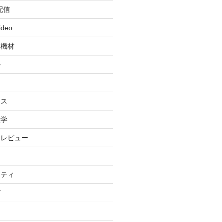
配信
ideo
・機材
ル
ィ
イス
理学
・レビュー
リティ
グ