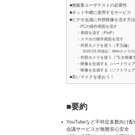
■無観客ユーザテストの必要性
■ネット中継に使用するサービス
■ビデオ会議に外部映像を流す方
・PCの操作画面を流す
・表情を流す（PinP）
・スマホの操作画面を流す
・外部カメラを使う（手元編）
2020.03.30追記：Webカメ
・外部カメラを使う（”引き映像”
・映像を合成する（ハードウェ
・映像を合成する（ソフトウェ
■良いマイクを使おう！
■要約
YouTubeなど不特定多数向け配
会議サービスが無難安心安全