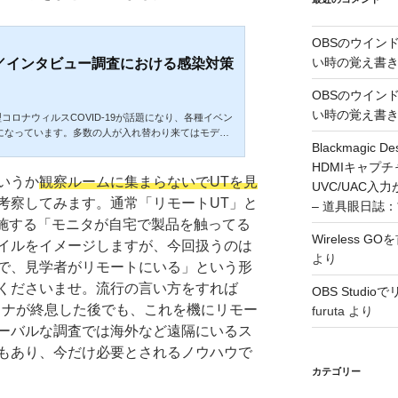
OBSのウイン
い時の覚え書
／インタビュー調査における感染対策
OBSのウイン
い時の覚え書
型コロナウィルスCOVID-19が話題になり、各種イベン
になっています。多数の人が入れ替わり来てはモデレ
Blackmagic De
たり評価対象デバイスに触れたりするユーザテストも
は言えません。可能であれば延期なども視野に入れら
HDMIキャプ
、期末のこの時期、クライアントとの契約や様々な都
いうか
観察ルームに集まらないでUTを見
UVC/UAC
み切るしかないこともあるでしょう。そんな中でもで
考察してみます。通常「リモートUT」と
– 道具眼日誌
まとめてみました。■デバイスの消毒一般に脂質である
施する「モニタが自宅で製品を触ってる
をもったウィル...
Wireless 
イルをイメージしますが、今回扱うのは
より
で、見学者がリモートにいる」という形
くださいませ。流行の言い方をすれば
OBS Stud
ロナが終息した後でも、これを機にリモー
furuta
より
ーバルな調査では海外など遠隔にいるス
もあり、今だけ必要とされるノウハウで
カテゴリー