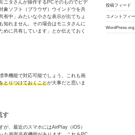
モニタさんが操作するPCそのものでビデ
投稿フィード
対象ソフト（ブラウザ）ウインドウを共
共有中」みたいな小さな表示が出てちょ
コメントフィ
も知れません。その場合はモニタさんに
WordPress.org
ために共有しています」とか伝えておく
標準機能で対応可能でしょう。これも画
をとりつけておくこと
が大事だと思いま
流す
、最近のスマホにはAirPlay（iOS）
id）といった画面共有機能があります。これをPC